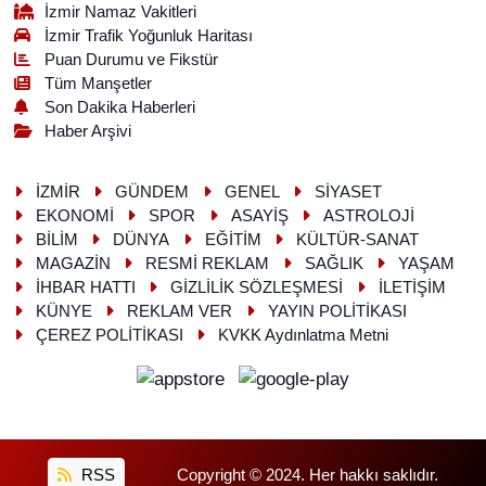
İzmir Namaz Vakitleri
İzmir Trafik Yoğunluk Haritası
Puan Durumu ve Fikstür
Tüm Manşetler
Son Dakika Haberleri
Haber Arşivi
İZMİR
GÜNDEM
GENEL
SİYASET
EKONOMİ
SPOR
ASAYİŞ
ASTROLOJİ
BİLİM
DÜNYA
EĞİTİM
KÜLTÜR-SANAT
MAGAZİN
RESMİ REKLAM
SAĞLIK
YAŞAM
İHBAR HATTI
GİZLİLİK SÖZLEŞMESİ
İLETİŞİM
KÜNYE
REKLAM VER
YAYIN POLİTİKASI
ÇEREZ POLİTİKASI
KVKK Aydınlatma Metni
RSS
Copyright © 2024. Her hakkı saklıdır.