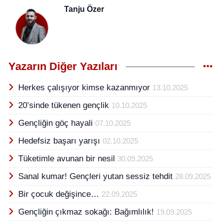
Tanju Özer
Yazarın Diğer Yazıları
Herkes çalışıyor kimse kazanmıyor
13.10.2025
20’sinde tükenen gençlik
10.10.2025
Gençliğin göç hayali
07.10.2025
Hedefsiz başarı yarışı
02.10.2025
Tüketimle avunan bir nesil
30.09.2025
Sanal kumar! Gençleri yutan sessiz tehdit
28.09.2025
Bir çocuk değişince…
22.09.2025
Gençliğin çıkmaz sokağı: Bağımlılık!
19.09.2025