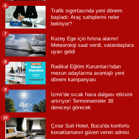
6
Trafik sigortasında yeni dönem
başladı: Araç sahiplerini neler
bekliyor?
7
Kuzey Ege için fırtına alarmı!
Meteoroloji saat verdi, vatandaşlara
uyarı geldi
8
Radikal Eğitim Kurumları'ndan
mezun adaylarına avantajlı yeni
dönem kampanyası
9
İzmir'de sıcak hava dalgası etkisini
artırıyor! Termometreler 38
dereceyi görecek
10
Çınar Suit Hotel, Buca'da konforlu
konaklamanın güven veren adresi