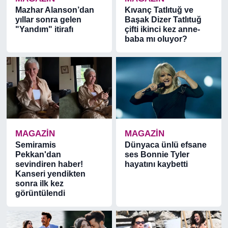
Mazhar Alanson’dan
Kıvanç Tatlıtuğ ve
yıllar sonra gelen
Başak Dizer Tatlıtuğ
"Yandım" itirafı
çifti ikinci kez anne-
baba mı oluyor?
MAGAZİN
MAGAZİN
Semiramis
Dünyaca ünlü efsane
Pekkan'dan
ses Bonnie Tyler
sevindiren haber!
hayatını kaybetti
Kanseri yendikten
sonra ilk kez
görüntülendi