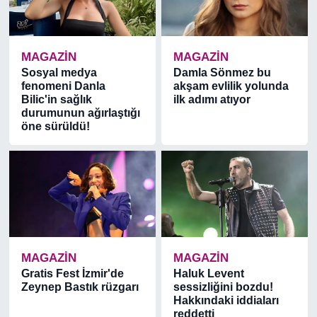
MAGAZİN
MAGAZİN
Sosyal medya
Damla Sönmez bu
fenomeni Danla
akşam evlilik yolunda
Bilic'in sağlık
ilk adımı atıyor
durumunun ağırlaştığı
öne sürüldü!
MAGAZİN
MAGAZİN
Gratis Fest İzmir'de
Haluk Levent
Zeynep Bastık rüzgarı
sessizliğini bozdu!
Hakkındaki iddiaları
reddetti