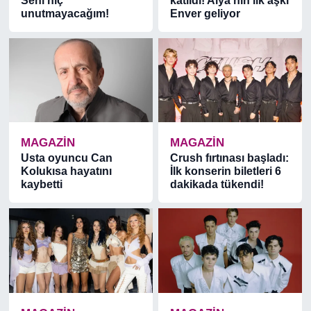
Seni hiç
katıldı! Alya'nın ilk aşkı
unutmayacağım!
Enver geliyor
MAGAZİN
MAGAZİN
Usta oyuncu Can
Crush fırtınası başladı:
Kolukısa hayatını
İlk konserin biletleri 6
kaybetti
dakikada tükendi!