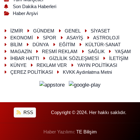
Son Dakika Haberleri
Haber Arşivi
İZMİR
GÜNDEM
GENEL
SİYASET
EKONOMİ
SPOR
ASAYİŞ
ASTROLOJİ
BİLİM
DÜNYA
EĞİTİM
KÜLTÜR-SANAT
MAGAZİN
RESMİ REKLAM
SAĞLIK
YAŞAM
İHBAR HATTI
GİZLİLİK SÖZLEŞMESİ
İLETİŞİM
KÜNYE
REKLAM VER
YAYIN POLİTİKASI
ÇEREZ POLİTİKASI
KVKK Aydınlatma Metni
RSS
Copyright © 2024. Her hakkı saklıdır.
Haber Yazılımı:
TE Bilişim