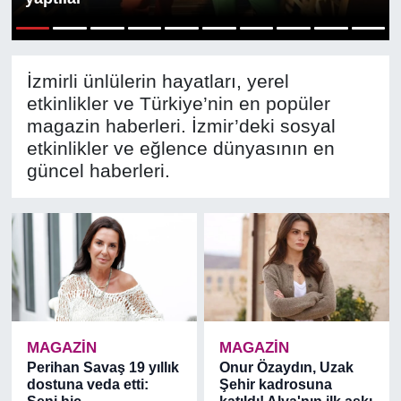
RESMİ REKLAM
1
2
3
4
5
6
7
8
9
10
İzmirli ünlülerin hayatları, yerel
etkinlikler ve Türkiye’nin en popüler
magazin haberleri. İzmir’deki sosyal
etkinlikler ve eğlence dünyasının en
güncel haberleri.
MAGAZİN
MAGAZİN
Perihan Savaş 19 yıllık
Onur Özaydın, Uzak
dostuna veda etti:
Şehir kadrosuna