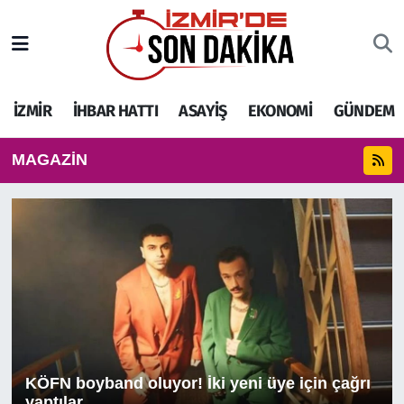
İZMİR
İzmir Nöbetçi Eczaneler
İZMİR
İHBAR HATTI
ASAYİŞ
EKONOMİ
GÜNDEM
İHBAR HATTI
İzmir Hava Durumu
MAGAZİN
DEPREM
İzmir Namaz Vakitleri
GENEL
İzmir Trafik Yoğunluk Haritası
EKONOMİ
Puan Durumu ve Fikstür
SİYASET
Tüm Manşetler
SPOR
Son Dakika Haberleri
KÖFN boyband oluyor! İki yeni üye için çağrı
ASAYİŞ
Haber Arşivi
yaptılar