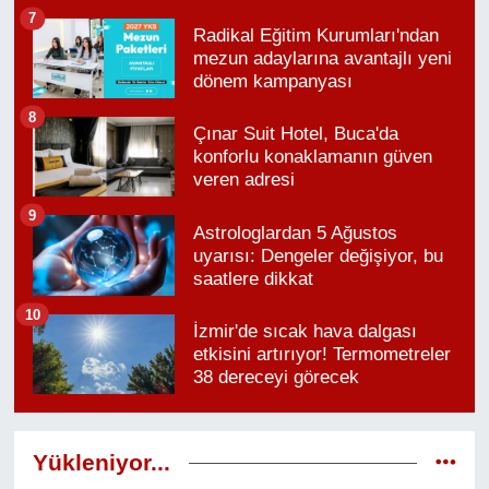
7
Radikal Eğitim Kurumları'ndan
mezun adaylarına avantajlı yeni
dönem kampanyası
8
Çınar Suit Hotel, Buca'da
konforlu konaklamanın güven
veren adresi
9
Astrologlardan 5 Ağustos
uyarısı: Dengeler değişiyor, bu
saatlere dikkat
10
İzmir'de sıcak hava dalgası
etkisini artırıyor! Termometreler
38 dereceyi görecek
Yükleniyor...