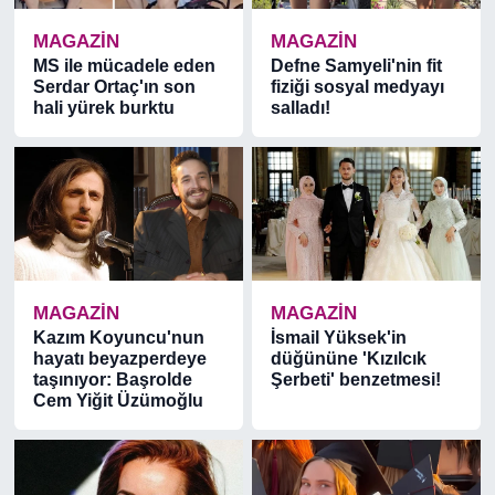
MAGAZİN
MAGAZİN
MS ile mücadele eden
Defne Samyeli'nin fit
Serdar Ortaç'ın son
fiziği sosyal medyayı
hali yürek burktu
salladı!
MAGAZİN
MAGAZİN
Kazım Koyuncu'nun
İsmail Yüksek'in
hayatı beyazperdeye
düğününe 'Kızılcık
taşınıyor: Başrolde
Şerbeti' benzetmesi!
Cem Yiğit Üzümoğlu