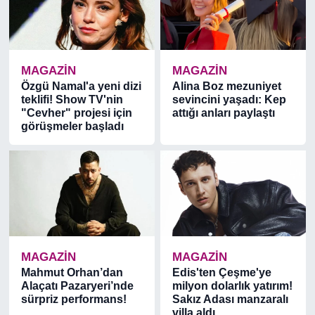
MAGAZİN
MAGAZİN
Özgü Namal'a yeni dizi
Alina Boz mezuniyet
teklifi! Show TV'nin
sevincini yaşadı: Kep
"Cevher" projesi için
attığı anları paylaştı
görüşmeler başladı
MAGAZİN
MAGAZİN
Mahmut Orhan’dan
Edis'ten Çeşme'ye
Alaçatı Pazaryeri’nde
milyon dolarlık yatırım!
sürpriz performans!
Sakız Adası manzaralı
villa aldı