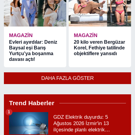
MAGAZİN
MAGAZİN
Evleri ayırdılar: Deniz
20 kilo veren Bergüzar
Baysal eşi Barış
Korel, Fethiye tatilinde
Yurtçu'ya boşanma
objektiflere yansıdı
davası açtı!
DAHA FAZLA GÖSTER
Trend Haberler
1
GDZ Elektrik duyurdu: 5
Ağustos 2026 İzmir'in 13
ilçesinde planlı elektrik