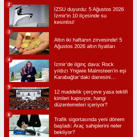
kesintisi!
2
İZSU duyurdu: 5 Ağustos 2026
İzmir'in 10 ilçesinde su
kesintisi!
3
Altın iki haftanın zirvesinde! 5
Ağustos 2026 altın fiyatları
4
İzmir’de ilginç dava: Rock
yıldızı Yngwie Malmsteen’in eşi
Karabağlar’daki dairesini
kaybetti
5
12 maddelik çerçeve yasa teklifi
kimleri kapsıyor, hangi
düzenlemeleri içeriyor?
6
Trafik sigortasında yeni dönem
başladı: Araç sahiplerini neler
bekliyor?