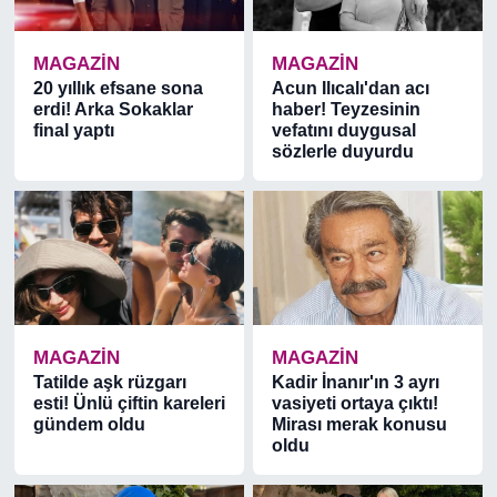
MAGAZİN
MAGAZİN
20 yıllık efsane sona
Acun Ilıcalı'dan acı
erdi! Arka Sokaklar
haber! Teyzesinin
final yaptı
vefatını duygusal
sözlerle duyurdu
MAGAZİN
MAGAZİN
Tatilde aşk rüzgarı
Kadir İnanır'ın 3 ayrı
esti! Ünlü çiftin kareleri
vasiyeti ortaya çıktı!
gündem oldu
Mirası merak konusu
oldu