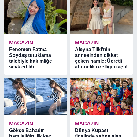
MAGAZİN
MAGAZİN
Fenomen Fatma
Aleyna Tilki'nin
Soydaş tutuklama
annesinden dikkat
talebiyle hakimliğe
çeken hamle: Ücretli
sevk edildi
abonelik özelliğini açtı!
MAGAZİN
MAGAZİN
Gökçe Bahadır
Dünya Kupası
hamileliğini ilk kez
finalinde sahne alan