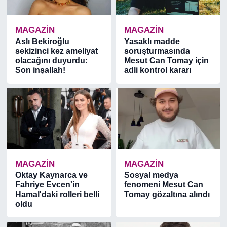
MAGAZİN
MAGAZİN
Aslı Bekiroğlu
Yasaklı madde
sekizinci kez ameliyat
soruşturmasında
olacağını duyurdu:
Mesut Can Tomay için
Son inşallah!
adli kontrol kararı
MAGAZİN
MAGAZİN
Oktay Kaynarca ve
Sosyal medya
Fahriye Evcen'in
fenomeni Mesut Can
Hamal'daki rolleri belli
Tomay gözaltına alındı
oldu