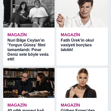
MAGAZİN
MAGAZİN
Nuri Bilge Ceylan'ın
Fatih Ürek'in okul
'Yorgun Güneş' filmi
vasiyeti borçlara
tamamlandı: Pınar
takıldı!
Deniz sete böyle veda
etti!
MAGAZİN
MAGAZİN
40 yıllık manevi bağ
Gülben Ergen’den