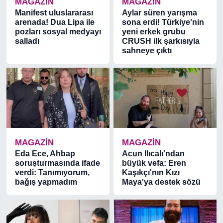
MAGAZİN
MAGAZİN
Manifest uluslararası
Aylar süren yarışma
arenada! Dua Lipa ile
sona erdi! Türkiye'nin
pozları sosyal medyayı
yeni erkek grubu
salladı
CRUSH ilk şarkısıyla
sahneye çıktı
MAGAZİN
MAGAZİN
Eda Ece, Ahbap
Acun Ilıcalı'ndan
soruşturmasında ifade
büyük vefa: Eren
verdi: Tanımıyorum,
Kaşıkçı'nın Kızı
bağış yapmadım
Maya'ya destek sözü