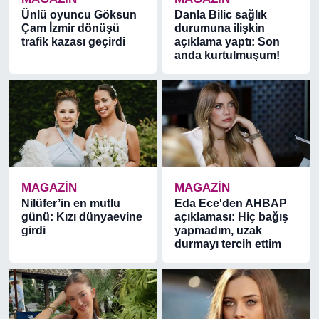
Ünlü oyuncu Göksun
Danla Bilic sağlık
Çam İzmir dönüşü
durumuna ilişkin
trafik kazası geçirdi
açıklama yaptı: Son
anda kurtulmuşum!
MAGAZİN
MAGAZİN
Nilüfer’in en mutlu
Eda Ece'den AHBAP
günü: Kızı dünyaevine
açıklaması: Hiç bağış
girdi
yapmadım, uzak
durmayı tercih ettim