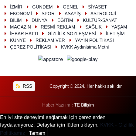
İZMİR
GÜNDEM
GENEL
SİYASET
EKONOMİ
SPOR
ASAYİŞ
ASTROLOJİ
BİLİM
DÜNYA
EĞİTİM
KÜLTÜR-SANAT
MAGAZİN
RESMİ REKLAM
SAĞLIK
YAŞAM
İHBAR HATTI
GİZLİLİK SÖZLEŞMESİ
İLETİŞİM
KÜNYE
REKLAM VER
YAYIN POLİTİKASI
ÇEREZ POLİTİKASI
KVKK Aydınlatma Metni
RSS
Copyright © 2024. Her hakkı saklıdır.
Haber Yazılımı:
TE Bilişim
En iyi site deneyimi sağlamak için çerezlerden
faydalanıyoruz. Detaylar için lütfen tıklayın.
KVKK - Gizlilik
Politikamız
Tamam