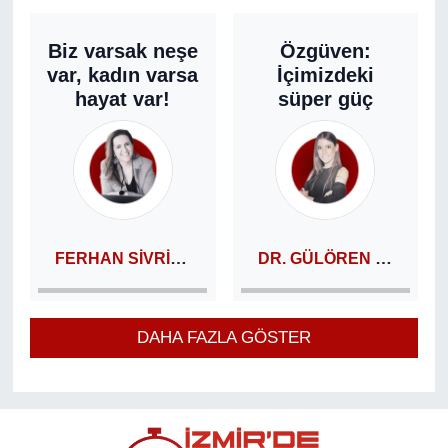
Biz varsak neşe
Özgüven:
var, kadın varsa
İçimizdeki
hayat var!
süper güç
FERHAN SIVRI AVCI
DR. GÜLÖREN TUNCA
DAHA FAZLA GÖSTER