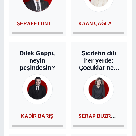
RESMİ REKLAM
ŞERAFETTIN IŞIK
KAAN ÇAĞLAYANGÖL
Dilek Gappi,
Şiddetin dili
neyin
her yerde:
peşindesin?
Çocuklar neyi
öğreniyor?
SERAP BUZRUL YAŞAR
KADIR BARIŞ