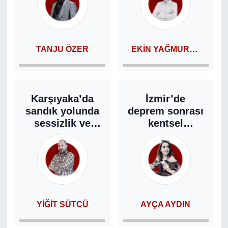
nasıl giriyor?
EKIN YAĞMUR UYGUR ŞAHINTÜRK
TANJU ÖZER
Karşıyaka’da
İzmir’de
sandık yolunda
deprem sonrası
sessizlik ve
kentsel
savaş
dönüşüm ve
halkın
mağduriyeti
YIĞIT SÜTCÜ
AYÇA AYDIN