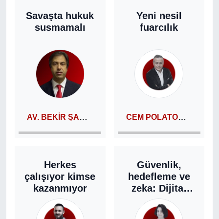
Savaşta hukuk
Yeni nesil
susmamalı
fuarcılık
AV. BEKIR ŞAHINER
CEM POLATOĞLU
Herkes
Güvenlik,
çalışıyor kimse
hedefleme ve
kazanmıyor
zeka: Dijital
platformlar
yeni sezona