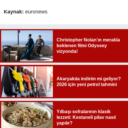
Kaynak:
euronews
Christopher Nolan’ın merakla
beklenen filmi Odyssey
vizyonda!
Akaryakıta indirim mi geliyor?
2026 için yeni petrol tahmini
Yılbaşı sofralarının klasik
lezzeti: Kestaneli pilav nasıl
yapılır?