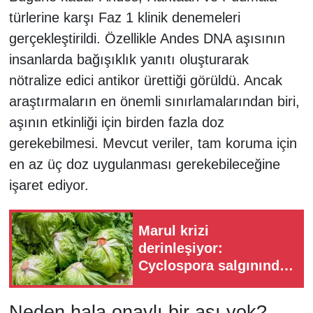
türlerine karşı Faz 1 klinik denemeleri
gerçekleştirildi. Özellikle Andes DNA aşısının
insanlarda bağışıklık yanıtı oluşturarak
nötralize edici antikor ürettiği görüldü. Ancak
araştırmaların en önemli sınırlamalarından biri,
aşının etkinliği için birden fazla doz
gerekebilmesi. Mevcut veriler, tam koruma için
en az üç doz uygulanması gerekebileceğine
işaret ediyor.
Marul krizi
derinleşiyor:
Cyclospora salgınında
vakalar 20 bini aştı!
Neden hala onaylı bir aşı yok?