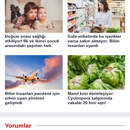
Doğum sırası sağlığı
Gıda etiketinde bu içerikler
etkiliyor! İlk ve ikinci çocuk
varsa sakın almayın: Bilim
arasındaki şaşırtan fark
insanları uyardı
Bilim insanları pandemi için
Marul krizi derinleşiyor:
erken uyarı yöntemi
Cyclospora salgınında
geliştirdi
vakalar 20 bini aştı!
Yorumlar