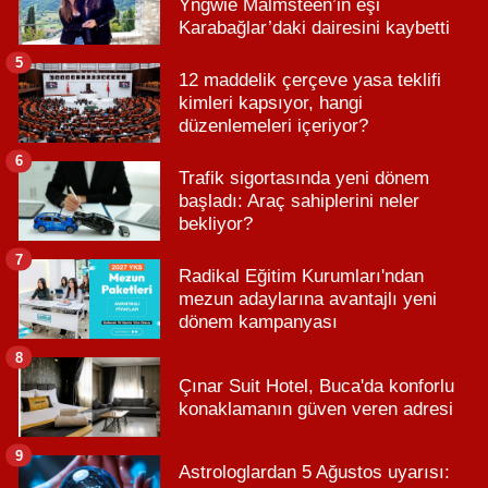
Yngwie Malmsteen’in eşi
Karabağlar’daki dairesini kaybetti
5
12 maddelik çerçeve yasa teklifi
kimleri kapsıyor, hangi
düzenlemeleri içeriyor?
6
Trafik sigortasında yeni dönem
başladı: Araç sahiplerini neler
bekliyor?
7
Radikal Eğitim Kurumları'ndan
mezun adaylarına avantajlı yeni
dönem kampanyası
8
Çınar Suit Hotel, Buca'da konforlu
konaklamanın güven veren adresi
9
Astrologlardan 5 Ağustos uyarısı: