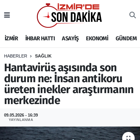
İZMİR
İzmir Nöbetçi Eczaneler
İZMİR
İHBAR HATTI
ASAYİŞ
EKONOMİ
GÜNDEM
İHBAR HATTI
İzmir Hava Durumu
DEPREM
İzmir Namaz Vakitleri
HABERLER
SAĞLIK
Hantavirüs aşısında son
GENEL
İzmir Trafik Yoğunluk Haritası
durum ne: İnsan antikoru
üreten inekler araştırmanın
EKONOMİ
Puan Durumu ve Fikstür
merkezinde
SİYASET
Tüm Manşetler
09.05.2026 - 16:39
SPOR
Son Dakika Haberleri
YAYINLANMA
ASAYİŞ
Haber Arşivi