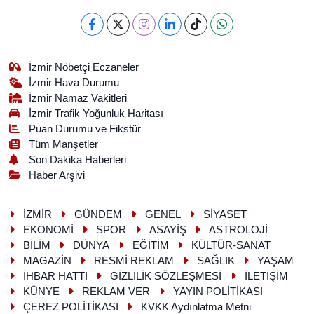
İzmir Nöbetçi Eczaneler
İzmir Hava Durumu
İzmir Namaz Vakitleri
İzmir Trafik Yoğunluk Haritası
Puan Durumu ve Fikstür
Tüm Manşetler
Son Dakika Haberleri
Haber Arşivi
İZMİR
GÜNDEM
GENEL
SİYASET
EKONOMİ
SPOR
ASAYİŞ
ASTROLOJİ
BİLİM
DÜNYA
EĞİTİM
KÜLTÜR-SANAT
MAGAZİN
RESMİ REKLAM
SAĞLIK
YAŞAM
İHBAR HATTI
GİZLİLİK SÖZLEŞMESİ
İLETİŞİM
KÜNYE
REKLAM VER
YAYIN POLİTİKASI
ÇEREZ POLİTİKASI
KVKK Aydınlatma Metni