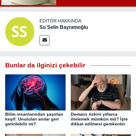
EDITÖR HAKKINDA
Su Selin Bayramoğlu
Bunlar da ilginizi çekebilir
Bilim insanlarından şaşırtan
Demans riskini yıllarca
keşif: Unutulan anılar geri
ötelemek mümkün mü? İşte
getirilebilir mi?
dikkat edilmesi gerekenler