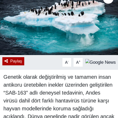
RESMİ REKLAM
Paylaş
-
+
A
A
Genetik olarak değiştirilmiş ve tamamen insan
antikoru üretebilen inekler üzerinden geliştirilen
“SAB-163” adlı deneysel tedavinin, Andes
virüsü dahil dört farklı hantavirüs türüne karşı
hayvan modellerinde koruma sağladığı
açıklandı. Dünya genelinde nadir görülen ancak