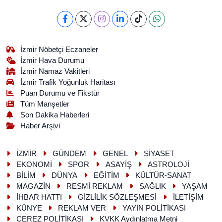
İzmir Nöbetçi Eczaneler
İzmir Hava Durumu
İzmir Namaz Vakitleri
İzmir Trafik Yoğunluk Haritası
Puan Durumu ve Fikstür
Tüm Manşetler
Son Dakika Haberleri
Haber Arşivi
İZMİR
GÜNDEM
GENEL
SİYASET
EKONOMİ
SPOR
ASAYİŞ
ASTROLOJİ
BİLİM
DÜNYA
EĞİTİM
KÜLTÜR-SANAT
MAGAZİN
RESMİ REKLAM
SAĞLIK
YAŞAM
İHBAR HATTI
GİZLİLİK SÖZLEŞMESİ
İLETİŞİM
KÜNYE
REKLAM VER
YAYIN POLİTİKASI
ÇEREZ POLİTİKASI
KVKK Aydınlatma Metni