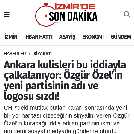
İZMİR
İzmir Nöbetçi Eczaneler
İZMİR
İHBAR HATTI
ASAYİŞ
EKONOMİ
GÜNDEM
İHBAR HATTI
İzmir Hava Durumu
DEPREM
İzmir Namaz Vakitleri
HABERLER
SİYASET
Ankara kulisleri bu iddiayla
GENEL
İzmir Trafik Yoğunluk Haritası
çalkalanıyor: Özgür Özel’in
yeni partisinin adı ve
EKONOMİ
Puan Durumu ve Fikstür
logosu sızdı!
SİYASET
Tüm Manşetler
CHP'deki mutlak butlan kararı sonrasında yeni
SPOR
Son Dakika Haberleri
bir yol haritası çizeceğinin sinyalini veren Özgür
Özel’in kuracağı iddia edilen partinin ismi ve
ASAYİŞ
Haber Arşivi
amblemi sosyal medyada gündeme oturdu.