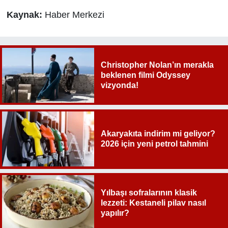
Kaynak:
Haber Merkezi
Christopher Nolan’ın merakla
beklenen filmi Odyssey
vizyonda!
Akaryakıta indirim mi geliyor?
2026 için yeni petrol tahmini
Yılbaşı sofralarının klasik
lezzeti: Kestaneli pilav nasıl
yapılır?