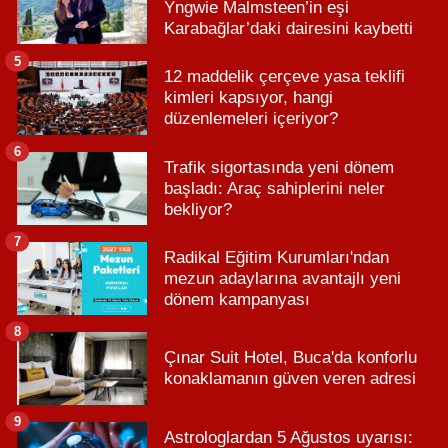
Yngwie Malmsteen’in eşi
Karabağlar’daki dairesini kaybetti
5
12 maddelik çerçeve yasa teklifi
kimleri kapsıyor, hangi
düzenlemeleri içeriyor?
6
Trafik sigortasında yeni dönem
başladı: Araç sahiplerini neler
bekliyor?
7
Radikal Eğitim Kurumları'ndan
mezun adaylarına avantajlı yeni
dönem kampanyası
8
Çınar Suit Hotel, Buca'da konforlu
konaklamanın güven veren adresi
9
Astrologlardan 5 Ağustos uyarısı: