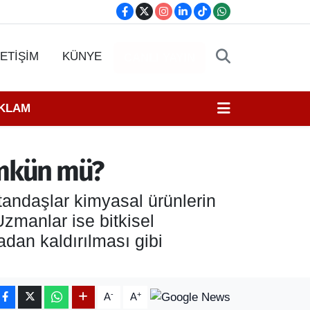
LETİŞİM
KÜNYE
CANLI YAYIN
EKLAM
ümkün mü?
atandaşlar kimyasal ürünlerin
Uzmanlar ise bitkisel
adan kaldırılması gibi
-
+
A
A