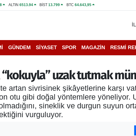
8
ALTIN
6513.94
BİST
13.799
BTC
64.643,95
İ
İ
GÜNDEM
SİYASET
SPOR
MAGAZİN
RESMİ R
sel “kokuyla” uzak tutmak m
kte artan sivrisinek şikâyetlerine karşı v
on otu gibi doğal yöntemlere yöneliyor. 
olmadığını, sineklik ve durgun suyun ort
ktiğini vurguluyor.