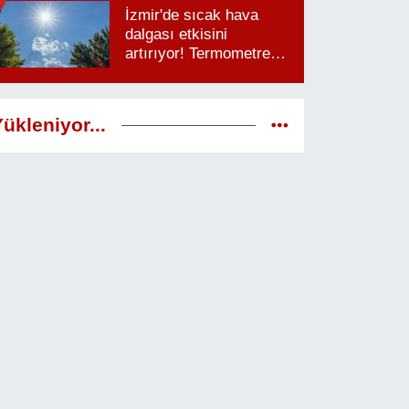
İzmir'de sıcak hava
dalgası etkisini
artırıyor! Termometreler
38 dereceyi görecek
ükleniyor...