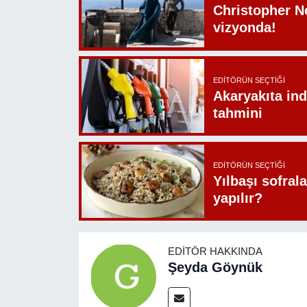
Christopher N
vizyonda!
EDITÖRÜN SEÇTIĞI
Akaryakıta ind
tahmini
EDITÖRÜN SEÇTIĞI
Yılbaşı sofrala
yapılır?
EDITÖR HAKKINDA
Şeyda Göynük