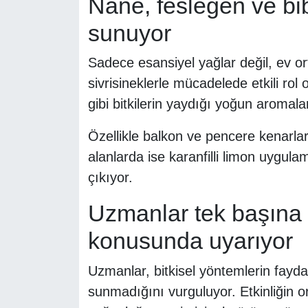
Nane, fesleğen ve bi
sunuyor
Sadece esansiyel yağlar değil, ev ort
sivrisineklerle mücadelede etkili ro
gibi bitkilerin yaydığı yoğun aromaları
Özellikle balkon ve pencere kenarları
alanlarda ise karanfilli limon uygul
çıkıyor.
Uzmanlar tek başına 
konusunda uyarıyor
Uzmanlar, bitkisel yöntemlerin fayd
sunmadığını vurguluyor. Etkinliğin o