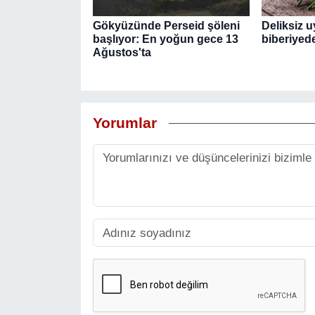
Gökyüzünde Perseid şöleni
Deliksiz u
başlıyor: En yoğun gece 13
biberiyede
Ağustos'ta
Yorumlar