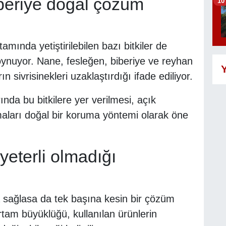
beriye doğal çözüm
10
amında yetiştirilebilen bazı bitkiler de
l oynuyor. Nane, fesleğen, biberiye ve reyhan
Y
n sivrisinekleri uzaklaştırdığı ifade ediliyor.
nda bu bitkilere yer verilmesi, açık
amaları doğal bir koruma yöntemi olarak öne
yeterli olmadığı
a sağlasa da tek başına kesin bir çözüm
rtam büyüklüğü, kullanılan ürünlerin