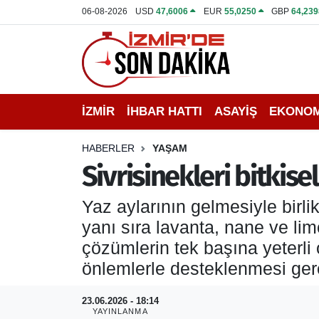
06-08-2026
USD
47,6006
EUR
55,0250
GBP
64,239
İZMİR
İzmir Nöbetçi Eczaneler
İHBAR HATTI
İzmir Hava Durumu
İZMİR
İHBAR HATTI
ASAYİŞ
EKONOM
DEPREM
İzmir Namaz Vakitleri
HABERLER
YAŞAM
GENEL
İzmir Trafik Yoğunluk Haritası
Sivrisinekleri bitki
EKONOMİ
Puan Durumu ve Fikstür
Yaz aylarının gelmesiyle birli
yanı sıra lavanta, nane ve lim
SİYASET
Tüm Manşetler
çözümlerin tek başına yeterli 
önlemlerle desteklenmesi gere
SPOR
Son Dakika Haberleri
23.06.2026 - 18:14
ASAYİŞ
Haber Arşivi
YAYINLANMA