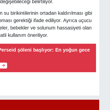
ğişebileceği belirtiliyor.
su birikintilerinin ortadan kaldırılması gibi
ası gerektiği ifade ediliyor. Ayrıca uçucu
leler, bebekler ve solunum hassasiyeti olan
tli kullanım öneriliyor.
erseid şöleni başlıyor: En yoğun gece