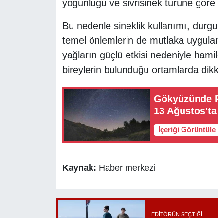
yoğunluğu ve sivrisinek türüne göre de
Bu nedenle sineklik kullanımı, durgun 
temel önlemlerin de mutlaka uygulanm
yağların güçlü etkisi nedeniyle hami
bireylerin bulunduğu ortamlarda dikka
Gökyüzünde P
13 Ağustos'ta
İçeriği Görüntüle
Kaynak:
Haber merkezi
EDITÖRÜN SEÇTIĞI