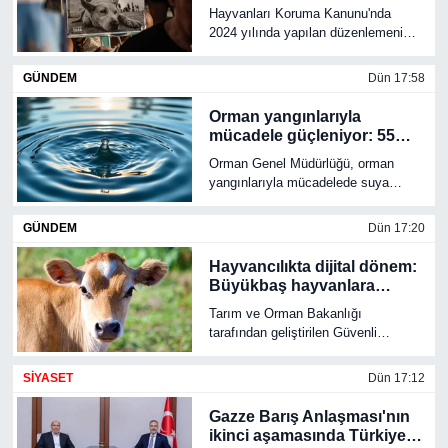
geride kaldı: Sahada neler
Hayvanları Koruma Kanunu'nda
yaşandı, tartışmalar neden
2024 yılında yapılan düzenlemenin
RESMİ REKLAM
sürüyor?
yürürlüğe girmesinin üzerinden iki yıl
geçti. Hükümet sokak hayvanlarının
GÜNDEM
Dün 17:58
büyük bölümünün toplandığını
açıklarken, hayvan hakları
Orman yangınlarıyla
savunucuları barınaklardaki koşullar
mücadele güçleniyor: 55
ve ölümler konusunda ciddi iddialar
yeni yangın havuzu hizmete
Orman Genel Müdürlüğü, orman
ortaya koyuyor. Belediyeler ise
alınacak
yangınlarıyla mücadelede suya
birçok suçlamayı reddediyor.
erişimi hızlandıracak yeni altyapı
yatırımlarını sürdürüyor. Yıl sonuna
GÜNDEM
Dün 17:20
kadar 55 yeni yangın havuzu
tamamlanacak, Türkiye genelindeki
Hayvancılıkta dijital dönem:
yangın havuzu ve göleti sayısı 4 bin
Büyükbaş hayvanlara
851'e ulaşacak.
elektronik kimlik geliyor
Tarım ve Orman Bakanlığı
tarafından geliştirilen Güvenli
Elektronik Küpe İzleme Sistemi
(GEKİS) Kars'ta uygulamaya alındı.
SİYASET
Dün 17:12
Yeni sistemle büyükbaş hayvanların
doğumundan kesimine kadar tüm
Gazze Barış Anlaşması'nın
süreçleri elektronik ortamda takip
ikinci aşamasında Türkiye
edilecek.