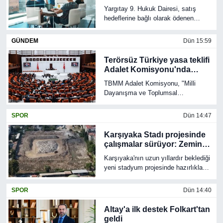
yer aldı.
karar: Artık tazminata
Yargıtay 9. Hukuk Dairesi, satış
eklenecek
hedeflerine bağlı olarak ödenen
primlerin kıdem tazminatı hesabında
dikkate alınması gerektiğine
GÜNDEM
Dün 15:59
hükmetti. Karara göre, primlerin her
ay aynı tutarda ödenmemesi veya
Terörsüz Türkiye yasa teklifi
yalnızca belirli dönemlerde
Adalet Komisyonu'nda
verilmesi, tazminat hesabına dahil
görüşülüyor
TBMM Adalet Komisyonu, "Milli
edilmesine engel olmayacak.
Dayanışma ve Toplumsal
Bütünleşmenin Güçlendirilmesine
Dair Kanun Teklifi"ni görüşmek
SPOR
Dün 14:47
üzere toplandı. Komisyonda ele
alınan düzenlemenin ardından
Karşıyaka Stadı projesinde
teklifin TBMM Genel Kurulu'nun
çalışmalar sürüyor: Zemin
gündemine gelmesi bekleniyor.
etüdü süreci başladı
Karşıyaka'nın uzun yıllardır beklediği
yeni stadyum projesinde hazırlıklar
devam ediyor. İzmir Büyükşehir
Belediyesi, teknik ve idari süreçlerin
SPOR
Dün 14:40
planlandığı şekilde ilerlediğini
açıklarken, projenin mimarı Bahadır
Altay'a ilk destek Folkart'tan
Kul da zemin etütlerinden uygulama
geldi