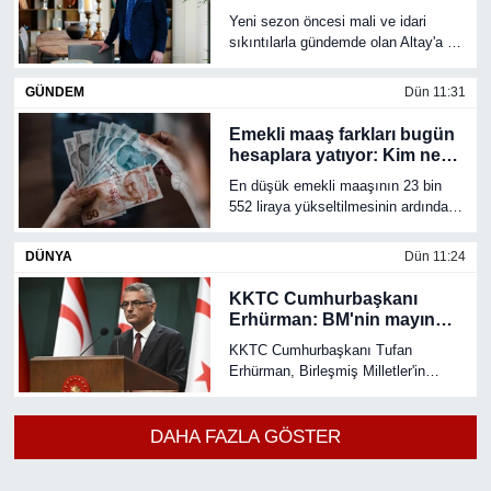
projelerine kadar çalışmaların
Yeni sezon öncesi mali ve idari
aralıksız sürdüğünü belirtti.
sıkıntılarla gündemde olan Altay'a ilk
destek Folkart Yapı'dan geldi.
Folkart Yapı Yönetim Kurulu
GÜNDEM
Dün 11:31
Başkanı Mesut Sancak, siyah-
beyazlı kulübün sezona
Emekli maaş farkları bugün
başlayabilmesi için maddi destek
hesaplara yatıyor: Kim ne
sağlayacaklarını açıkladı.
kadar alacak?
En düşük emekli maaşının 23 bin
552 liraya yükseltilmesinin ardından,
temmuz ayında eksik ödeme alan
milyonlarca emeklinin maaş farkları
DÜNYA
Dün 11:24
bugün hesaplara yatırılıyor.
Düzenleme SSK ve Bağ-Kur
KKTC Cumhurbaşkanı
emeklilerinin yanı sıra dul ve yetim
Erhürman: BM'nin mayın
aylıklarını da kapsıyor.
temizleme önerisini Rum
KKTC Cumhurbaşkanı Tufan
tarafı reddetti
Erhürman, Birleşmiş Milletler'in
Kıbrıs'ta güven artırıcı önlemler
kapsamında sunduğu mayın
temizleme önerisinin Türk tarafınca
DAHA FAZLA GÖSTER
kabul edildiğini, Güney Kıbrıs Rum
Yönetimi'nin ise teklifi reddettiğini