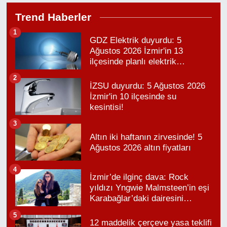
açıkladı.
Trend Haberler
1
GDZ Elektrik duyurdu: 5
Ağustos 2026 İzmir'in 13
ilçesinde planlı elektrik
kesintisi!
2
İZSU duyurdu: 5 Ağustos 2026
İzmir'in 10 ilçesinde su
kesintisi!
3
Altın iki haftanın zirvesinde! 5
Ağustos 2026 altın fiyatları
4
İzmir’de ilginç dava: Rock
yıldızı Yngwie Malmsteen’in eşi
Karabağlar’daki dairesini
kaybetti
5
12 maddelik çerçeve yasa teklifi