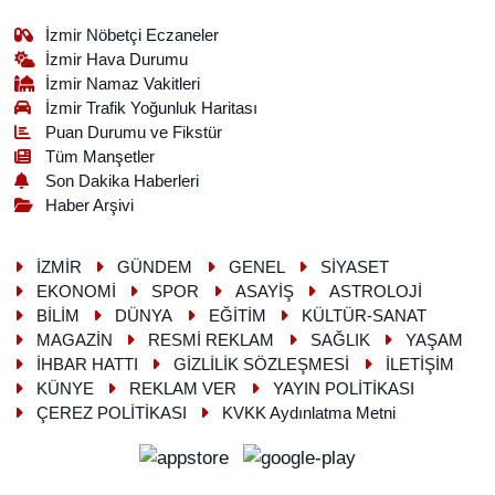
İzmir Nöbetçi Eczaneler
İzmir Hava Durumu
İzmir Namaz Vakitleri
İzmir Trafik Yoğunluk Haritası
Puan Durumu ve Fikstür
Tüm Manşetler
Son Dakika Haberleri
Haber Arşivi
İZMİR
GÜNDEM
GENEL
SİYASET
EKONOMİ
SPOR
ASAYİŞ
ASTROLOJİ
BİLİM
DÜNYA
EĞİTİM
KÜLTÜR-SANAT
MAGAZİN
RESMİ REKLAM
SAĞLIK
YAŞAM
İHBAR HATTI
GİZLİLİK SÖZLEŞMESİ
İLETİŞİM
KÜNYE
REKLAM VER
YAYIN POLİTİKASI
ÇEREZ POLİTİKASI
KVKK Aydınlatma Metni