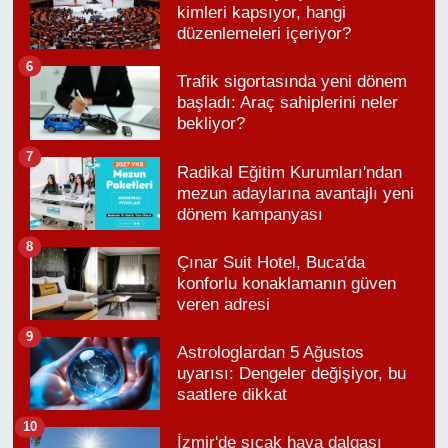
kimleri kapsıyor, hangi
düzenlemeleri içeriyor?
6
Trafik sigortasında yeni dönem
başladı: Araç sahiplerini neler
bekliyor?
7
Radikal Eğitim Kurumları'ndan
mezun adaylarına avantajlı yeni
dönem kampanyası
8
Çınar Suit Hotel, Buca'da
konforlu konaklamanın güven
veren adresi
9
Astrologlardan 5 Ağustos
uyarısı: Dengeler değişiyor, bu
saatlere dikkat
10
İzmir'de sıcak hava dalgası