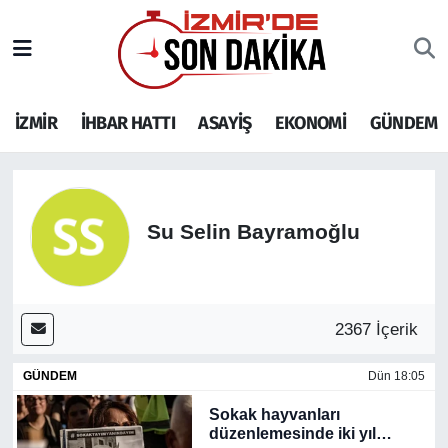
İZMİR
İzmir Nöbetçi Eczaneler
İZMİR
İHBAR HATTI
ASAYİŞ
EKONOMİ
GÜNDEM
İHBAR HATTI
İzmir Hava Durumu
DEPREM
İzmir Namaz Vakitleri
GENEL
İzmir Trafik Yoğunluk Haritası
Su Selin Bayramoğlu
EKONOMİ
Puan Durumu ve Fikstür
2367 İçerik
SİYASET
Tüm Manşetler
GÜNDEM
Dün 18:05
SPOR
Son Dakika Haberleri
Sokak hayvanları
ASAYİŞ
Haber Arşivi
düzenlemesinde iki yıl