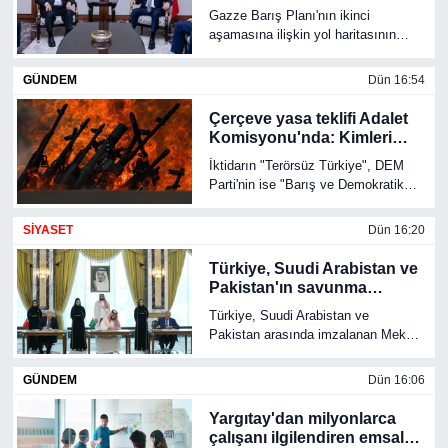
nasıl bir rol üstleniyor?
Gazze Barış Planı'nın ikinci
aşamasına ilişkin yol haritasının
açıklanmasının ardından diplomasi
yeniden hareketlendi. Türkiye, Katar
GÜNDEM
Dün 16:54
ve Mısır ile birlikte müzakere
sürecinde aktif rol üstlenirken,
Çerçeve yasa teklifi Adalet
Dışişleri Bakanı Hakan Fidan'ın
Komisyonu'nda: Kimleri
temasları ve Ankara'da
kapsıyor, hangi şartlar
İktidarın "Terörsüz Türkiye", DEM
gerçekleştirilen kritik görüşmeler
aranacak?
Parti'nin ise "Barış ve Demokratik
dikkat çekti.
Toplum" olarak tanımladığı sürecin
hukuki altyapısını oluşturacak 12
SİYASET
Dün 16:20
maddelik "Millî Dayanışma ve
Toplumsal Bütünleşmenin
Türkiye, Suudi Arabistan ve
Güçlendirilmesine Dair Kanun
Pakistan'ın savunma
Teklifi", bugün TBMM Adalet
ittifakında ayrıntılar belli
Türkiye, Suudi Arabistan ve
Komisyonu'nda görüşülmeye
oldu
Pakistan arasında imzalanan Mekke
başlandı. Genel af niteliği taşımadığı
Ortak Savunma Anlaşması'nın
belirtilen teklif, belirli şartların yerine
detayları netleşti. Ortak savunma,
getirilmesi halinde soruşturma,
GÜNDEM
Dün 16:06
askeri iş birliği ve bölgesel güvenliği
kovuşturma ve infaz süreçlerine
güçlendirmeyi hedefleyen
ilişkin yeni düzenlemeler getiriyor.
Yargıtay'dan milyonlarca
anlaşmada dikkat çeken maddeler
çalışanı ilgilendiren emsal