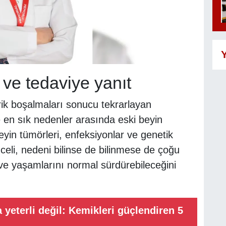
Y
 ve tedaviye yanıt
trik boşalmaları sonucu tekrarlayan
de en sık nedenler arasında eski beyin
eyin tümörleri, enfeksiyonlar ve genetik
mceli, nedeni bilinse de bilinmese de çoğu
i ve yaşamlarını normal sürdürebileceğini
 yeterli değil: Kemikleri güçlendiren 5