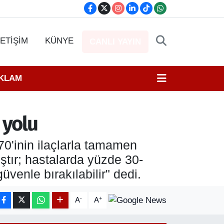
LETİŞİM
KÜNYE
CANLI YAYIN
EKLAM
 yolu
70'inin ilaçlarla tamamen
lıştır; hastalarda yüzde 30-
venle bırakılabilir" dedi.
-
+
A
A