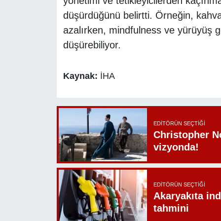
yönetimi ve tetikleyicilerden kaçınm
düşürdüğünü belirtti. Örneğin, kahv
azalırken, mindfulness ve yürüyüş gi
düşürebiliyor.
Kaynak:
İHA
EDITÖRÜN SEÇTIĞI
Christopher N
vizyonda!
EDITÖRÜN SEÇTIĞI
Akaryakıta ind
tahmini