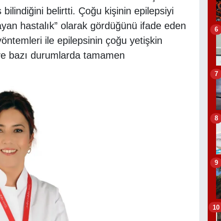
lindiğini belirtti. Çoğu kişinin epilepsiyi
ayan hastalık” olarak gördüğünü ifade eden
6
ntemleri ile epilepsinin çoğu yetişkin
ni ve bazı durumlarda tamamen
7
8
9
10