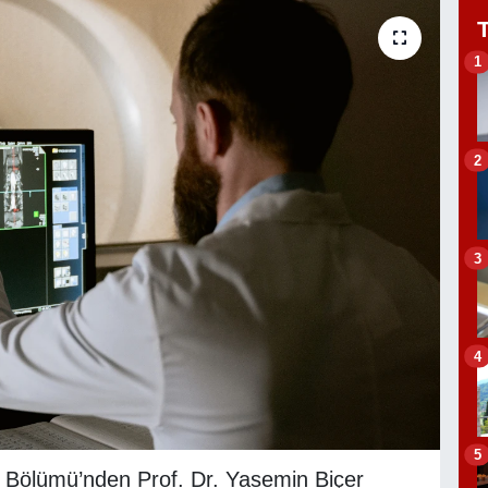
1
2
3
4
5
i Bölümü’nden Prof. Dr. Yasemin Biçer