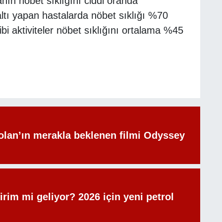
anın nöbet sıklığını ciddi oranda
altı yapan hastalarda nöbet sıklığı %70
bi aktiviteler nöbet sıklığını ortalama %45
olan’ın merakla beklenen filmi Odyssey
irim mi geliyor? 2026 için yeni petrol