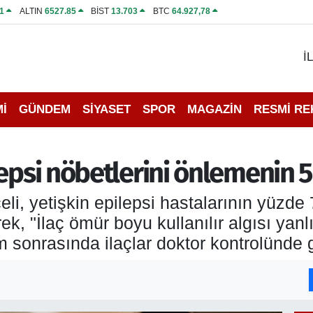
1
ALTIN
6527.85
BİST
13.703
BTC
64.927,78
İ
İ
GÜNDEM
SİYASET
SPOR
MAGAZİN
RESMİ R
epsi nöbetlerini önlemenin 5
i, yetişkin epilepsi hastalarının yüzde 
rek, "İlaç ömür boyu kullanılır algısı yan
 sonrasında ilaçlar doktor kontrolünde gü