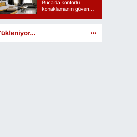
Buca'da konforlu
konaklamanın güven
veren adresi
ükleniyor...