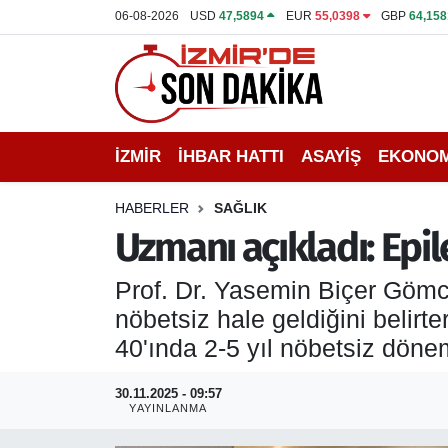
06-08-2026
USD
47,5894
EUR
55,0398
GBP
64,158
İZMİR
İzmir Nöbetçi Eczaneler
İHBAR HATTI
İzmir Hava Durumu
İZMİR
İHBAR HATTI
ASAYİŞ
EKONOM
DEPREM
İzmir Namaz Vakitleri
HABERLER
SAĞLIK
GENEL
İzmir Trafik Yoğunluk Haritası
Uzmanı açıkladı: Epil
EKONOMİ
Puan Durumu ve Fikstür
Prof. Dr. Yasemin Biçer Gömcel
nöbetsiz hale geldiğini belirte
SİYASET
Tüm Manşetler
40'ında 2-5 yıl nöbetsiz dönem
SPOR
Son Dakika Haberleri
30.11.2025 - 09:57
YAYINLANMA
ASAYİŞ
Haber Arşivi