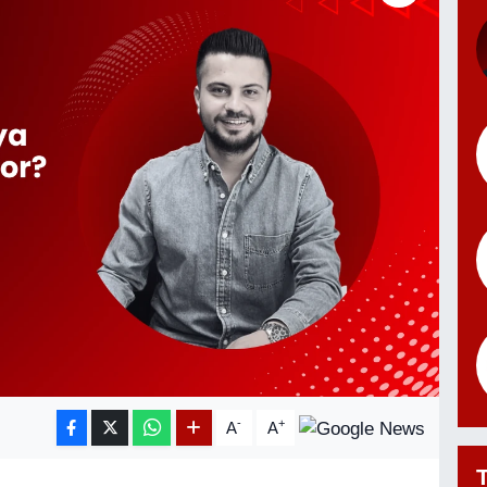
-
+
A
A