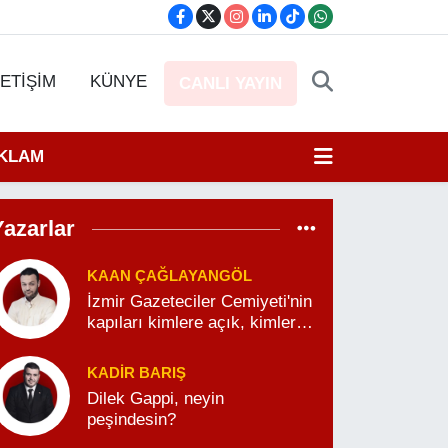
LETİŞİM
KÜNYE
CANLI YAYIN
EKLAM
Yazarlar
KAAN ÇAĞLAYANGÖL
İzmir Gazeteciler Cemiyeti'nin
kapıları kimlere açık, kimlere
kapalı?
KADIR BARIŞ
Dilek Gappi, neyin
peşindesin?