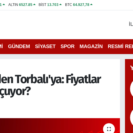
1
ALTIN
6527.85
BİST
13.703
BTC
64.927,78
İ
İ
GÜNDEM
SİYASET
SPOR
MAGAZİN
RESMİ R
n Torbalı'ya: Fiyatlar
çuyor?