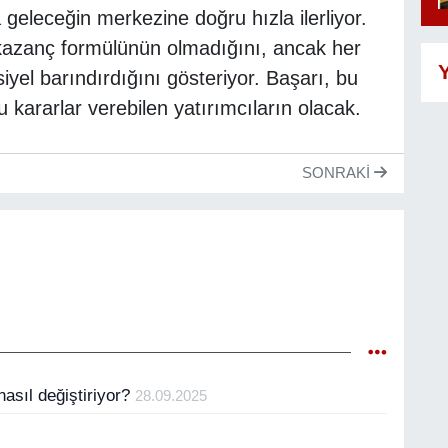
 geleceğin merkezine doğru hızla ilerliyor.
 kazanç formülünün olmadığını, ancak her
Y
iyel barındırdığını gösteriyor. Başarı, bu
u kararlar verebilen yatırımcıların olacak.
SONRAKI
asıl değiştiriyor?
28.09.2025