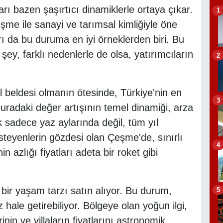
rı bazen şaşırtıcı dinamiklerle ortaya çıkar.
1
me ile sanayi ve tarımsal kimliğiyle öne
arı da bu duruma en iyi örneklerden biri. Bu
şey, farklı nedenlerle de olsa, yatırımcıların
2
il beldesi olmanın ötesinde, Türkiye'nin en
3
 Buradaki değer artışının temel dinamiği, arza
k sadece yaz aylarında değil, tüm yıl
steyenlerin gözdesi olan Çeşme'de, sınırlı
4
in azlığı fiyatları adeta bir roket gibi
 bir yaşam tarzı satın alıyor. Bu durum,
5
z hale getirebiliyor. Bölgeye olan yoğun ilgi,
rinin ve villaların fiyatlarını astronomik