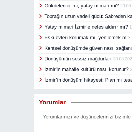
Gökdelenler mi, yatay mimari mi?
20.09
Toprağın uzun vadeli gücü: Sabreden k
Yatay mimari İzmir’e nefes aldırır mı?
1
Eski evleri korumak mı, yenilemek mi?
Kentsel dönüşümde güven nasıl sağlan
Dönüşümün sessiz mağdurları
30.08.20
İzmir'in mahalle kültürü nasıl korunur?
İzmir’in dönüşüm hikayesi: Plan mı te
Yorumlar