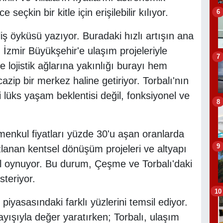
eçkin bir kitle için erişilebilir kılıyor.
6
iş öyküsü yazıyor. Buradaki hızlı artışın ana
 İzmir Büyükşehir'e ulaşım projeleriyle
7
 lojistik ağlarına yakınlığı burayı hem
zip bir merkez haline getiriyor. Torbalı'nın
 lüks yaşam beklentisi değil, fonksiyonel ve
8
imenkul fiyatları yüzde 30'u aşan oranlarda
9
ızlanan kentsel dönüşüm projeleri ve altyapı
 rol oynuyor. Bu durum, Çeşme ve Torbalı'daki
steriyor.
10
piyasasındaki farklı yüzlerini temsil ediyor.
yışıyla değer yaratırken; Torbalı, ulaşım