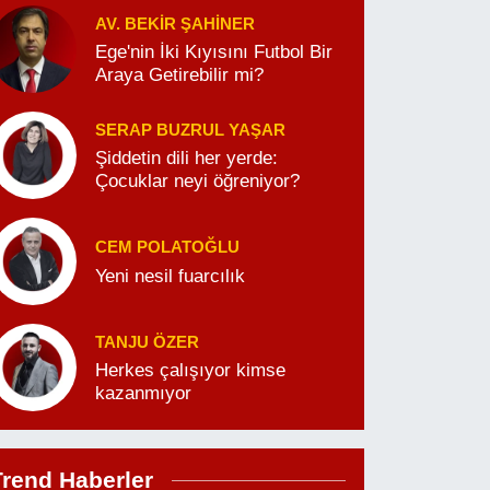
AV. BEKIR ŞAHINER
Ege'nin İki Kıyısını Futbol Bir
Araya Getirebilir mi?
SERAP BUZRUL YAŞAR
Şiddetin dili her yerde:
Çocuklar neyi öğreniyor?
CEM POLATOĞLU
Yeni nesil fuarcılık
TANJU ÖZER
Herkes çalışıyor kimse
kazanmıyor
Trend Haberler