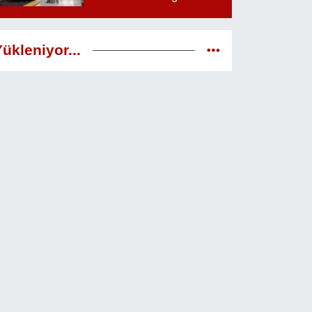
veren adresi
ükleniyor...