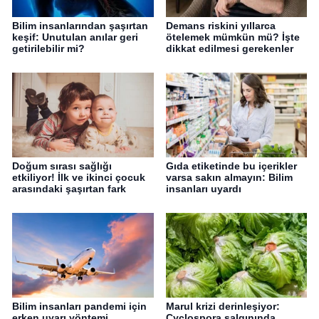
Bilim insanlarından şaşırtan
Demans riskini yıllarca
keşif: Unutulan anılar geri
ötelemek mümkün mü? İşte
getirilebilir mi?
dikkat edilmesi gerekenler
Doğum sırası sağlığı
Gıda etiketinde bu içerikler
etkiliyor! İlk ve ikinci çocuk
varsa sakın almayın: Bilim
arasındaki şaşırtan fark
insanları uyardı
Bilim insanları pandemi için
Marul krizi derinleşiyor:
erken uyarı yöntemi
Cyclospora salgınında