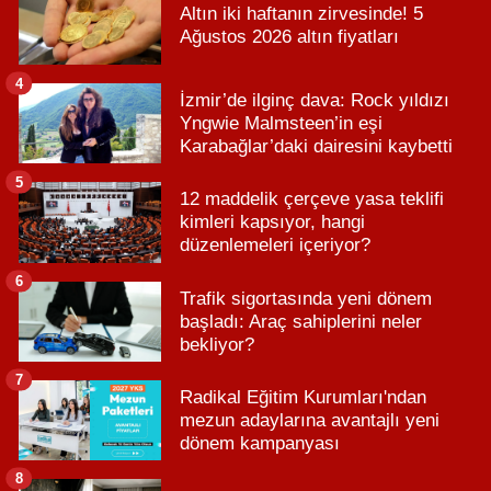
Altın iki haftanın zirvesinde! 5
Ağustos 2026 altın fiyatları
4
İzmir’de ilginç dava: Rock yıldızı
Yngwie Malmsteen’in eşi
Karabağlar’daki dairesini kaybetti
5
12 maddelik çerçeve yasa teklifi
kimleri kapsıyor, hangi
düzenlemeleri içeriyor?
6
Trafik sigortasında yeni dönem
başladı: Araç sahiplerini neler
bekliyor?
7
Radikal Eğitim Kurumları'ndan
mezun adaylarına avantajlı yeni
dönem kampanyası
8