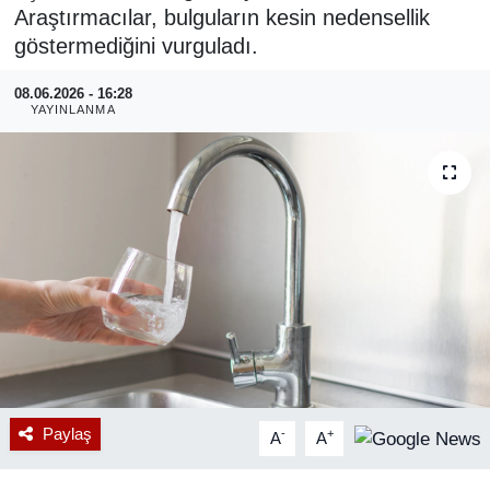
Araştırmacılar, bulguların kesin nedensellik
RESMİ REKLAM
göstermediğini vurguladı.
08.06.2026 - 16:28
YAYINLANMA
Paylaş
-
+
A
A