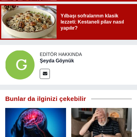
Yılbaşı sofralarının klasik
lezzeti: Kestaneli pilav nasıl
yapılır?
EDITÖR HAKKINDA
Şeyda Göynük
Bunlar da ilginizi çekebilir