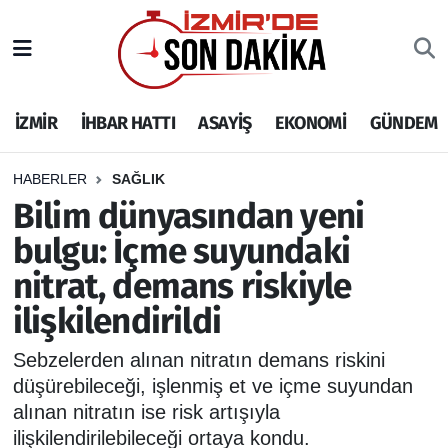
İZMİR
İzmir Nöbetçi Eczaneler
İZMİR
İHBAR HATTI
ASAYİŞ
EKONOMİ
GÜNDEM
İHBAR HATTI
İzmir Hava Durumu
DEPREM
İzmir Namaz Vakitleri
HABERLER
SAĞLIK
Bilim dünyasından yeni
GENEL
İzmir Trafik Yoğunluk Haritası
bulgu: İçme suyundaki
nitrat, demans riskiyle
EKONOMİ
Puan Durumu ve Fikstür
ilişkilendirildi
SİYASET
Tüm Manşetler
Sebzelerden alınan nitratın demans riskini
SPOR
Son Dakika Haberleri
düşürebileceği, işlenmiş et ve içme suyundan
alınan nitratın ise risk artışıyla
ASAYİŞ
Haber Arşivi
ilişkilendirilebileceği ortaya kondu.