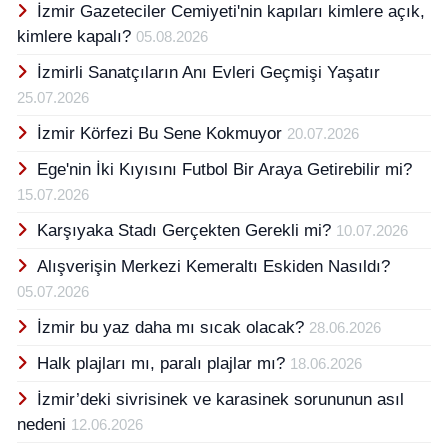
İzmir Gazeteciler Cemiyeti'nin kapıları kimlere açık,
kimlere kapalı?
05.08.2026
İzmirli Sanatçıların Anı Evleri Geçmişi Yaşatır
25.07.2026
İzmir Körfezi Bu Sene Kokmuyor
20.07.2026
Ege'nin İki Kıyısını Futbol Bir Araya Getirebilir mi?
15.07.2026
Karşıyaka Stadı Gerçekten Gerekli mi?
10.07.2026
Alışverişin Merkezi Kemeraltı Eskiden Nasıldı?
05.07.2026
İzmir bu yaz daha mı sıcak olacak?
28.06.2026
Halk plajları mı, paralı plajlar mı?
18.06.2026
İzmir’deki sivrisinek ve karasinek sorununun asıl
nedeni
12.06.2026