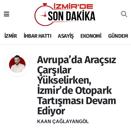
İZMİR
İzmir Nöbetçi Eczaneler
İZMİR
İHBAR HATTI
ASAYİŞ
EKONOMİ
GÜNDEM
İHBAR HATTI
İzmir Hava Durumu
DEPREM
İzmir Namaz Vakitleri
Avrupa’da Araçsız
Çarşılar
GENEL
İzmir Trafik Yoğunluk Haritası
Yükselirken,
EKONOMİ
Puan Durumu ve Fikstür
İzmir’de Otopark
SİYASET
Tüm Manşetler
Tartışması Devam
Ediyor
SPOR
Son Dakika Haberleri
KAAN ÇAĞLAYANGÖL
ASAYİŞ
Haber Arşivi