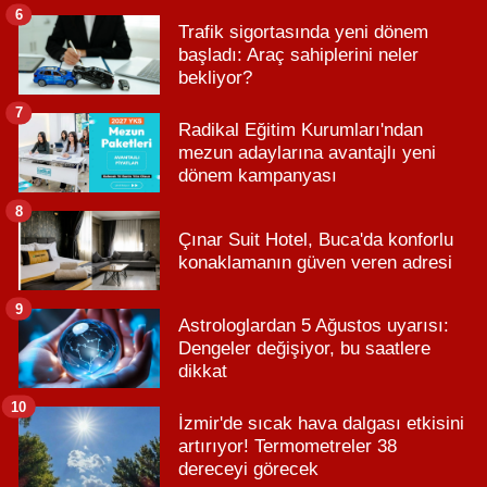
6
Trafik sigortasında yeni dönem
başladı: Araç sahiplerini neler
bekliyor?
7
Radikal Eğitim Kurumları'ndan
mezun adaylarına avantajlı yeni
dönem kampanyası
8
Çınar Suit Hotel, Buca'da konforlu
konaklamanın güven veren adresi
9
Astrologlardan 5 Ağustos uyarısı:
Dengeler değişiyor, bu saatlere
dikkat
10
İzmir'de sıcak hava dalgası etkisini
artırıyor! Termometreler 38
dereceyi görecek