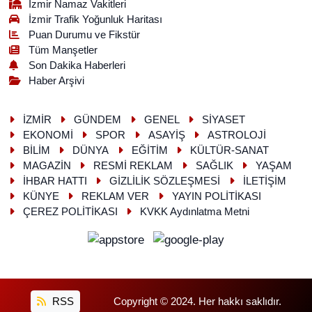
İzmir Namaz Vakitleri
İzmir Trafik Yoğunluk Haritası
Puan Durumu ve Fikstür
Tüm Manşetler
Son Dakika Haberleri
Haber Arşivi
İZMİR
GÜNDEM
GENEL
SİYASET
EKONOMİ
SPOR
ASAYİŞ
ASTROLOJİ
BİLİM
DÜNYA
EĞİTİM
KÜLTÜR-SANAT
MAGAZİN
RESMİ REKLAM
SAĞLIK
YAŞAM
İHBAR HATTI
GİZLİLİK SÖZLEŞMESİ
İLETİŞİM
KÜNYE
REKLAM VER
YAYIN POLİTİKASI
ÇEREZ POLİTİKASI
KVKK Aydınlatma Metni
RSS
Copyright © 2024. Her hakkı saklıdır.