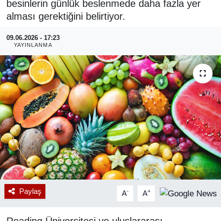
besinlerin günlük beslenmede daha fazla yer
alması gerektiğini belirtiyor.
RESMİ REKLAM
09.06.2026 - 17:23
YAYINLANMA
Paylaş
-
+
A
A
Reading Üniversitesi ve uluslararası