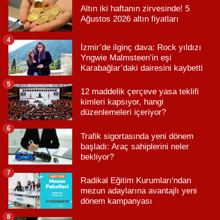
Altın iki haftanın zirvesinde! 5
Ağustos 2026 altın fiyatları
4
İzmir’de ilginç dava: Rock yıldızı
Yngwie Malmsteen’in eşi
Karabağlar’daki dairesini kaybetti
5
12 maddelik çerçeve yasa teklifi
kimleri kapsıyor, hangi
düzenlemeleri içeriyor?
6
Trafik sigortasında yeni dönem
başladı: Araç sahiplerini neler
bekliyor?
7
Radikal Eğitim Kurumları'ndan
mezun adaylarına avantajlı yeni
dönem kampanyası
8