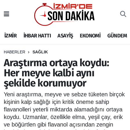
İZMİR
İzmir Nöbetçi Eczaneler
İZMİR
İHBAR HATTI
ASAYİŞ
EKONOMİ
GÜNDEM
İHBAR HATTI
İzmir Hava Durumu
DEPREM
İzmir Namaz Vakitleri
HABERLER
SAĞLIK
Araştırma ortaya koydu:
GENEL
İzmir Trafik Yoğunluk Haritası
Her meyve kalbi aynı
şekilde korumuyor
EKONOMİ
Puan Durumu ve Fikstür
Yeni araştırma, meyve ve sebze tüketen birçok
SİYASET
Tüm Manşetler
kişinin kalp sağlığı için kritik öneme sahip
flavanolleri yeterli miktarda alamadığını ortaya
SPOR
Son Dakika Haberleri
koydu. Uzmanlar, özellikle elma, yeşil çay, erik
ve böğürtlen gibi flavanol açısından zengin
ASAYİŞ
Haber Arşivi