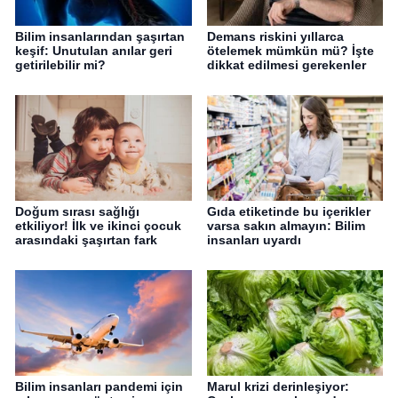
Bilim insanlarından şaşırtan
Demans riskini yıllarca
keşif: Unutulan anılar geri
ötelemek mümkün mü? İşte
getirilebilir mi?
dikkat edilmesi gerekenler
Doğum sırası sağlığı
Gıda etiketinde bu içerikler
etkiliyor! İlk ve ikinci çocuk
varsa sakın almayın: Bilim
arasındaki şaşırtan fark
insanları uyardı
Bilim insanları pandemi için
Marul krizi derinleşiyor: