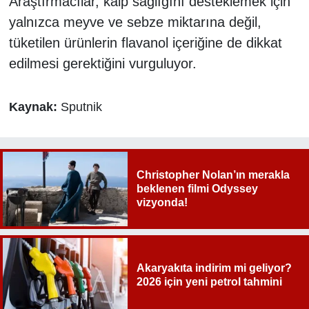
Araştırmacılar, kalp sağlığını desteklemek için
yalnızca meyve ve sebze miktarına değil,
tüketilen ürünlerin flavanol içeriğine de dikkat
edilmesi gerektiğini vurguluyor.
Kaynak:
Sputnik
Christopher Nolan’ın merakla
beklenen filmi Odyssey
vizyonda!
Akaryakıta indirim mi geliyor?
2026 için yeni petrol tahmini