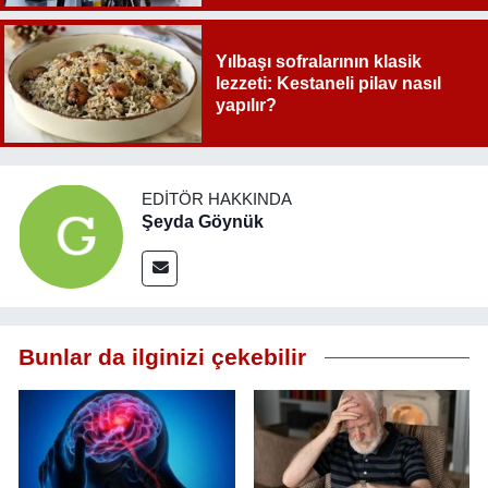
Yılbaşı sofralarının klasik
lezzeti: Kestaneli pilav nasıl
yapılır?
EDITÖR HAKKINDA
Şeyda Göynük
Bunlar da ilginizi çekebilir