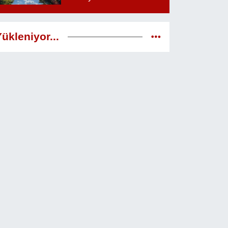
38 dereceyi görecek
ükleniyor...