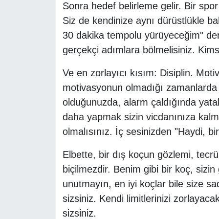
Sonra hedef belirleme gelir. Bir spor
Siz de kendinize aynı dürüstlükle ba
30 dakika tempolu yürüyeceğim" dem
gerçekçi adımlara bölmelisiniz. Ki
Ve en zorlayıcı kısım: Disiplin. Motiv
motivasyonun olmadığı zamanlarda bi
olduğunuzda, alarm çaldığında yata
daha yapmak sizin vicdanınıza kalmı
olmalısınız. İç sesinizden "Haydi, b
Elbette, bir dış koçun gözlemi, tecr
biçilmezdir. Benim gibi bir koç, sizin
unutmayın, en iyi koçlar bile size sa
sizsiniz. Kendi limitlerinizi zorlayac
sizsiniz.