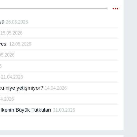
üsü
26.05.2026
i
19.05.2026
vesi
12.05.2026
05.2026
6
?
21.04.2026
cu niye yetişmiyor?
14.04.2026
04.2026
Ülkenin Büyük Tutkuları
31.03.2026