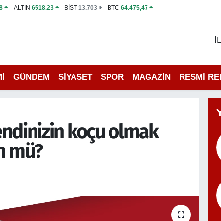
8
ALTIN
6518.23
BİST
13.703
BTC
64.475,47
İ
İ
GÜNDEM
SİYASET
SPOR
MAGAZİN
RESMİ R
endinizin koçu olmak
 mü?
R