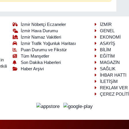
İzmir Nöbetçi Eczaneler
İZMİR
İzmir Hava Durumu
GENEL
İzmir Namaz Vakitleri
EKONOMİ
İzmir Trafik Yoğunluk Haritası
ASAYİŞ
Puan Durumu ve Fikstür
BİLİM
Tüm Manşetler
EĞİTİM
in
Son Dakika Haberleri
MAGAZİN
kili
Haber Arşivi
SAĞLIK
İHBAR HATTI
İLETİŞİM
REKLAM VER
ÇEREZ POLİT