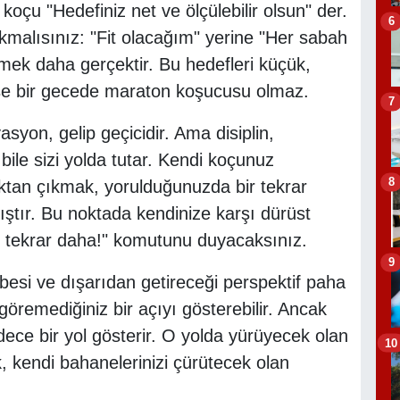
 koçu "Hedefiniz net ve ölçülebilir olsun" der.
6
kmalısınız: "Fit olacağım" yerine "Her sabah
ek daha gerçektir. Bu hedefleri küçük,
mse bir gecede maraton koşucusu olmaz.
7
asyon, gelip geçicidir. Ama disiplin,
le sizi yolda tutar. Kendi koçunuz
8
ktan çıkmak, yorulduğunuzda bir tekrar
ştır. Bu noktada kendinize karşı dürüst
ir tekrar daha!" komutunu duyacaksınız.
9
übesi ve dışarıdan getireceği perspektif paha
 göremediğiniz bir açıyı gösterebilir. Ancak
dece bir yol gösterir. O yolda yürüyecek olan
10
ak, kendi bahanelerinizi çürütecek olan