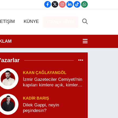
LETİŞİM
KÜNYE
CANLI YAYIN
EKLAM
Yazarlar
KAAN ÇAĞLAYANGÖL
İzmir Gazeteciler Cemiyeti'nin
kapıları kimlere açık, kimlere
kapalı?
KADIR BARIŞ
Dilek Gappi, neyin
peşindesin?