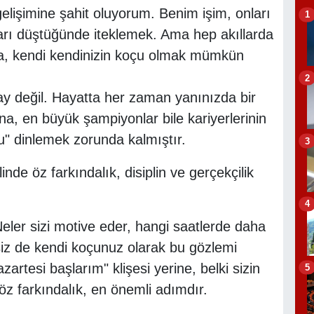
gelişimine şahit oluyorum. Benim işim, onları
1
arı düştüğünde iteklemek. Ama hep akıllarda
sa, kendi kendinizin koçu olmak mümkün
2
 değil. Hayatta her zaman yanınızda bir
a, en büyük şampiyonlar bile kariyerlerinin
çu" dinlemek zorunda kalmıştır.
3
de öz farkındalık, disiplin ve gerçekçilik
4
Neler sizi motive eder, hangi saatlerde daha
 siz de kendi koçunuz olarak bu gözlemi
artesi başlarım" klişesi yerine, belki sizin
5
öz farkındalık, en önemli adımdır.