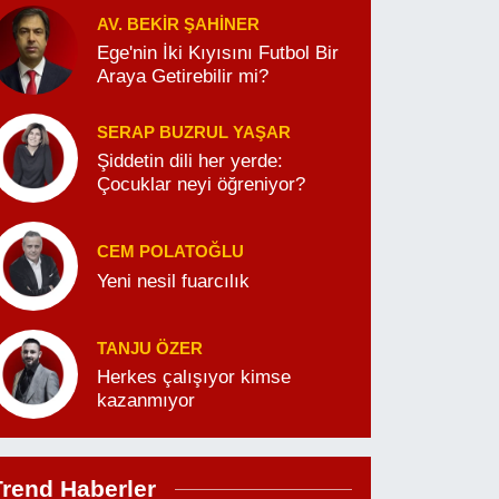
AV. BEKIR ŞAHINER
Ege'nin İki Kıyısını Futbol Bir
Araya Getirebilir mi?
SERAP BUZRUL YAŞAR
Şiddetin dili her yerde:
Çocuklar neyi öğreniyor?
CEM POLATOĞLU
Yeni nesil fuarcılık
TANJU ÖZER
Herkes çalışıyor kimse
kazanmıyor
Trend Haberler