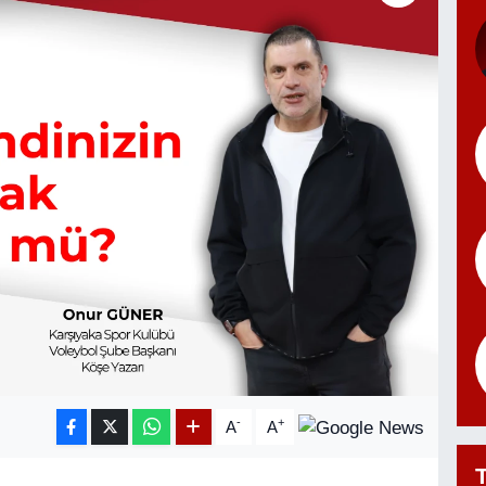
-
+
A
A