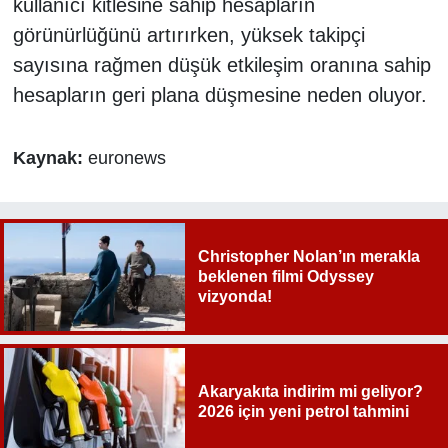
kullanıcı kitlesine sahip hesapların
görünürlüğünü artırırken, yüksek takipçi
sayısına rağmen düşük etkileşim oranına sahip
hesapların geri plana düşmesine neden oluyor.
Kaynak:
euronews
Christopher Nolan’ın merakla
beklenen filmi Odyssey
vizyonda!
Akaryakıta indirim mi geliyor?
2026 için yeni petrol tahmini