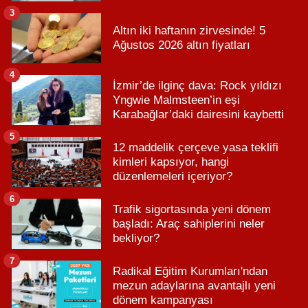
3
Altın iki haftanın zirvesinde! 5
Ağustos 2026 altın fiyatları
4
İzmir’de ilginç dava: Rock yıldızı
Yngwie Malmsteen’in eşi
Karabağlar’daki dairesini kaybetti
5
12 maddelik çerçeve yasa teklifi
kimleri kapsıyor, hangi
düzenlemeleri içeriyor?
6
Trafik sigortasında yeni dönem
başladı: Araç sahiplerini neler
bekliyor?
7
Radikal Eğitim Kurumları'ndan
mezun adaylarına avantajlı yeni
dönem kampanyası