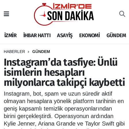
İZMİR
İzmir Nöbetçi Eczaneler
İZMİR
İHBAR HATTI
ASAYİŞ
EKONOMİ
GÜNDEM
İHBAR HATTI
İzmir Hava Durumu
DEPREM
İzmir Namaz Vakitleri
HABERLER
GÜNDEM
Instagram’da tasfiye: Ünlü
GENEL
İzmir Trafik Yoğunluk Haritası
isimlerin hesapları
milyonlarca takipçi kaybetti
EKONOMİ
Puan Durumu ve Fikstür
Instagram, bot, spam ve uzun süredir aktif
SİYASET
Tüm Manşetler
olmayan hesaplara yönelik platform tarihinin en
geniş kapsamlı temizlik operasyonlarından
SPOR
Son Dakika Haberleri
birini gerçekleştirdi. Operasyonun ardından
Kylie Jenner, Ariana Grande ve Taylor Swift gibi
ASAYİŞ
Haber Arşivi