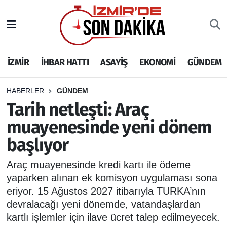
İZMİR
İzmir Nöbetçi Eczaneler
İZMİR
İHBAR HATTI
ASAYİŞ
EKONOMİ
GÜNDEM
İHBAR HATTI
İzmir Hava Durumu
DEPREM
İzmir Namaz Vakitleri
HABERLER
GÜNDEM
Tarih netleşti: Araç
GENEL
İzmir Trafik Yoğunluk Haritası
muayenesinde yeni dönem
başlıyor
EKONOMİ
Puan Durumu ve Fikstür
Araç muayenesinde kredi kartı ile ödeme
SİYASET
Tüm Manşetler
yaparken alınan ek komisyon uygulaması sona
eriyor. 15 Ağustos 2027 itibarıyla TURKA’nın
SPOR
Son Dakika Haberleri
devralacağı yeni dönemde, vatandaşlardan
kartlı işlemler için ilave ücret talep edilmeyecek.
ASAYİŞ
Haber Arşivi