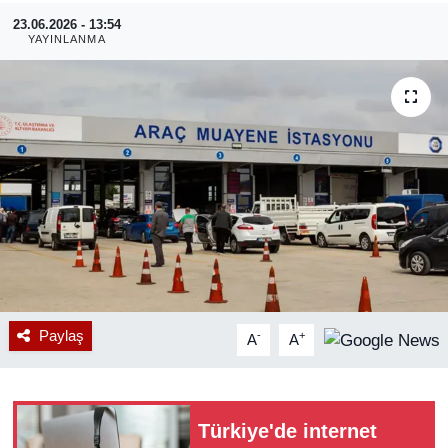
23.06.2026 - 13:54
RESMİ REKLAM
YAYINLANMA
Paylaş
-
+
A
A
Türkiye'de internet