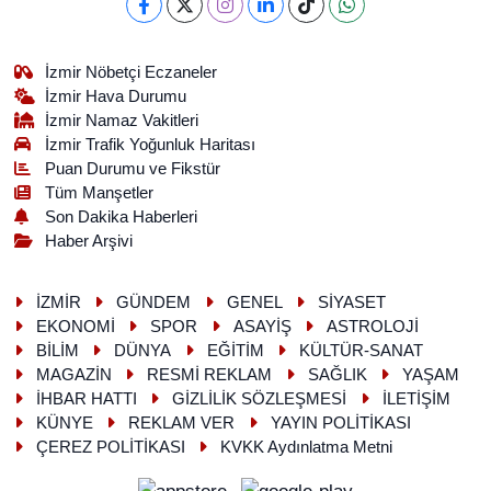
İzmir Nöbetçi Eczaneler
İzmir Hava Durumu
İzmir Namaz Vakitleri
İzmir Trafik Yoğunluk Haritası
Puan Durumu ve Fikstür
Tüm Manşetler
Son Dakika Haberleri
Haber Arşivi
İZMİR
GÜNDEM
GENEL
SİYASET
EKONOMİ
SPOR
ASAYİŞ
ASTROLOJİ
BİLİM
DÜNYA
EĞİTİM
KÜLTÜR-SANAT
MAGAZİN
RESMİ REKLAM
SAĞLIK
YAŞAM
İHBAR HATTI
GİZLİLİK SÖZLEŞMESİ
İLETİŞİM
KÜNYE
REKLAM VER
YAYIN POLİTİKASI
ÇEREZ POLİTİKASI
KVKK Aydınlatma Metni