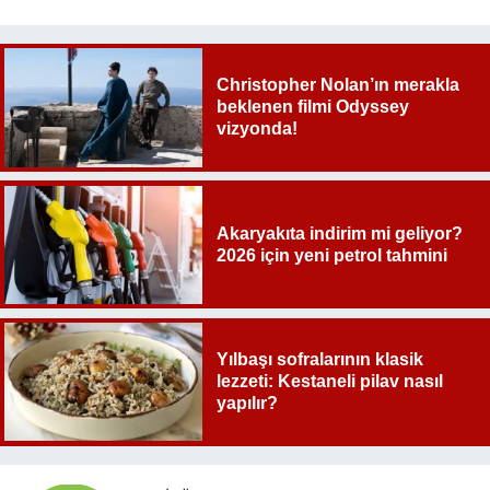
Christopher Nolan’ın merakla
beklenen filmi Odyssey
vizyonda!
Akaryakıta indirim mi geliyor?
2026 için yeni petrol tahmini
Yılbaşı sofralarının klasik
lezzeti: Kestaneli pilav nasıl
yapılır?