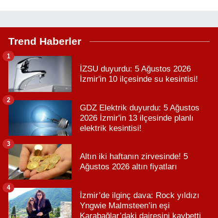
Trend Haberler
1
İZSU duyurdu: 5 Ağustos 2026
İzmir'in 10 ilçesinde su kesintisi!
2
GDZ Elektrik duyurdu: 5 Ağustos
2026 İzmir'in 13 ilçesinde planlı
elektrik kesintisi!
3
Altın iki haftanın zirvesinde! 5
Ağustos 2026 altın fiyatları
4
İzmir’de ilginç dava: Rock yıldızı
Yngwie Malmsteen’in eşi
Karabağlar’daki dairesini kaybetti