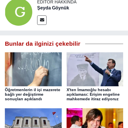
EDITÖR HAKKINDA
Şeyda Göynük
Bunlar da ilginizi çekebilir
Öğretmenlerin il içi mazerete
X'ten İmamoğlu hesabı
bağlı yer değiştirme
açıklaması: Erişim engeline
sonuçları açıklandı
mahkemede itiraz ediyoruz