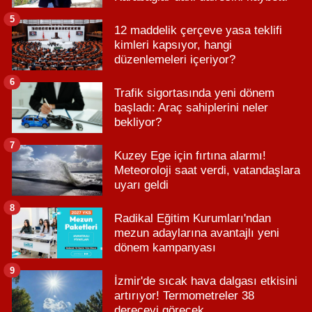
5
12 maddelik çerçeve yasa teklifi
kimleri kapsıyor, hangi
düzenlemeleri içeriyor?
6
Trafik sigortasında yeni dönem
başladı: Araç sahiplerini neler
bekliyor?
7
Kuzey Ege için fırtına alarmı!
Meteoroloji saat verdi, vatandaşlara
uyarı geldi
8
Radikal Eğitim Kurumları'ndan
mezun adaylarına avantajlı yeni
dönem kampanyası
9
İzmir'de sıcak hava dalgası etkisini
artırıyor! Termometreler 38
dereceyi görecek