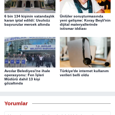
6 bin 134 kişinin vatandaşlık
Ünlüler soruşturmasında
kararı iptal edildi: Usulsüz
yeni gelişme: Koray Beşli'nin
başvurular mercek altında
dijital materyallerinde
istismar iddiası
Avcılar Belediyesi'ne ihale
Türkiye'de internet kullanım
operasyonu: Fen İşleri
verileri belli oldu
Müdürü dahil 13 kişi
gözaltında
Yorumlar