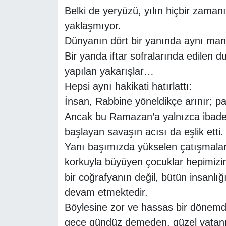
Belki de yeryüzü, yılın hiçbir zaman
yaklaşmıyor.
Dünyanın dört bir yanında aynı mane
Bir yanda iftar sofralarında edilen 
yapılan yakarışlar…
Hepsi aynı hakikati hatırlattı:
İnsan, Rabbine yöneldikçe arınır; payl
Ancak bu Ramazan’a yalnızca ibadet
başlayan savaşın acısı da eşlik etti.
Yanı başımızda yükselen çatışmalar, 
korkuyla büyüyen çocuklar hepimizin
bir coğrafyanın değil, bütün insanlığ
devam etmektedir.
Böylesine zor ve hassas bir dönemde
gece gündüz demeden, güzel vatanı