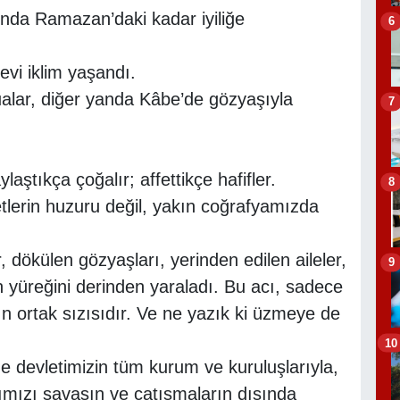
ında Ramazan’daki kadar iyiliğe
6
vi iklim yaşandı.
dualar, diğer yanda Kâbe’de gözyaşıyla
7
aştıkça çoğalır; affettikçe hafifler.
8
lerin huzuru değil, yakın coğrafyamızda
dökülen gözyaşları, yerinden edilen aileler,
9
 yüreğini derinden yaraladı. Bu acı, sadece
ın ortak sızısıdır. Ve ne yazık ki üzmeye de
10
 devletimizin tüm kurum ve kuruluşlarıyla,
mızı savaşın ve çatışmaların dışında