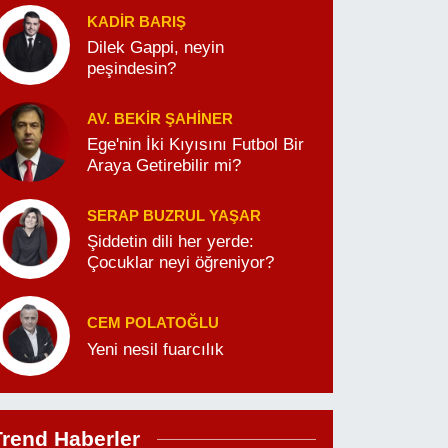
KADIR BARIŞ
Dilek Gappi, neyin
peşindesin?
AV. BEKIR ŞAHINER
Ege'nin İki Kıyısını Futbol Bir
Araya Getirebilir mi?
SERAP BUZRUL YAŞAR
Şiddetin dili her yerde:
Çocuklar neyi öğreniyor?
CEM POLATOĞLU
Yeni nesil fuarcılık
Trend Haberler