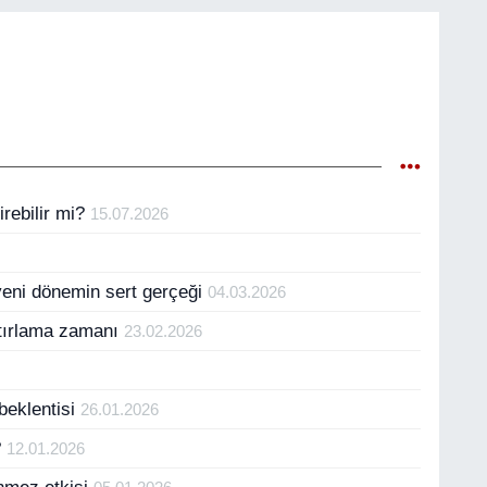
irebilir mi?
15.07.2026
e yeni dönemin sert gerçeği
04.03.2026
atırlama zamanı
23.02.2026
beklentisi
26.01.2026
?
12.01.2026