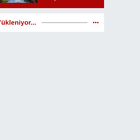
38 dereceyi görecek
ükleniyor...