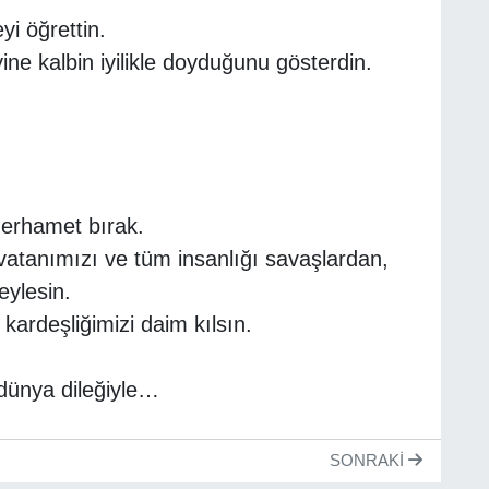
i öğrettin.
yine kalbin iyilikle doyduğunu gösterdin.
merhamet bırak.
, vatanımızı ve tüm insanlığı savaşlardan,
eylesin.
e kardeşliğimizi daim kılsın.
dünya dileğiyle…
SONRAKI