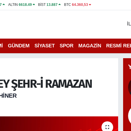
7
ALTIN
6618.49
BİST
13.887
BTC
64.360,53
İ
İ
GÜNDEM
SİYASET
SPOR
MAGAZİN
RESMİ R
EY ŞEHR-İ RAMAZAN
AHINER