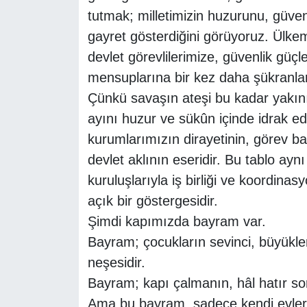
tutmak; milletimizin huzurunu, güvenl
gayret gösterdiğini görüyoruz. Ülkem
devlet görevlilerimize, güvenlik güçle
mensuplarına bir kez daha şükranla
Çünkü savaşın ateşi bu kadar yakı
ayını huzur ve sükûn içinde idrak ed
kurumlarımızın dirayetinin, görev ba
devlet aklının eseridir. Bu tablo a
kuruluşlarıyla iş birliği ve koordinas
açık bir göstergesidir.
Şimdi kapımızda bayram var.
Bayram; çocukların sevinci, büyükler
neşesidir.
Bayram; kapı çalmanın, hâl hatır so
Ama bu bayram, sadece kendi evleri