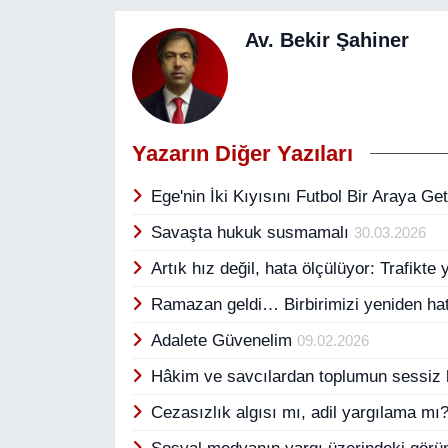
Av. Bekir Şahiner
Yazarın Diğer Yazıları
Ege'nin İki Kıyısını Futbol Bir Araya Get
Savaşta hukuk susmamalı
30.03.2026
Artık hız değil, hata ölçülüyor: Trafikt
Ramazan geldi… Birbirimizi yeniden h
Adalete Güvenelim
09.02.2026
Hâkim ve savcılardan toplumun sessiz 
Cezasızlık algısı mı, adil yargılama mı