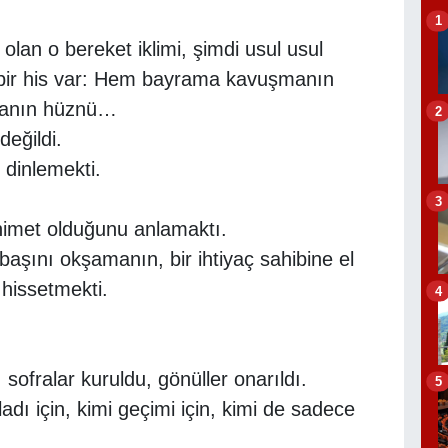
1
olan o bereket iklimi, şimdi usul usul
p bir his var: Hem bayrama kavuşmanın
manın hüznü…
2
eğildi.
 dinlemekti.
3
nimet olduğunu anlamaktı.
başını okşamanın, bir ihtiyaç sahibine el
 hissetmekti.
4
, sofralar kuruldu, gönüller onarıldı.
5
vladı için, kimi geçimi için, kimi de sadece