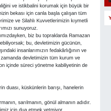
iğini ve istikbalini korumak için büyük bir
izin bekası için canla başla çalışan tüm
Y
rimize ve Silahlı Kuvvetlerimizin kıymetli
rımızı sunuyoruz.
nımızdayken, biz bu topraklarda Ramazan
ebiliyorsak; bu, devletimizin gücünün,
şındaki insanlarımızın fedakârlığının ve
ynı zamanda devletimizin tüm kurum ve
yon içinde süreci yönetme kabiliyetinin de
in duası, küskünlerin barışı, hanelerin
rmanın, sarılmanın, gönül almanın adıdır.
miz için dua etmek yetmiyor.