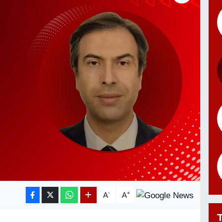
-
+
A
A