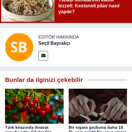
lezzeti: Kestaneli pilav nasıl
yapılır?
EDITÖR HAKKINDA
Seçil Bayrakçı
Bunlar da ilginizi çekebilir
Türk kirazında ihracat
Bir sigara grubuna daha 10