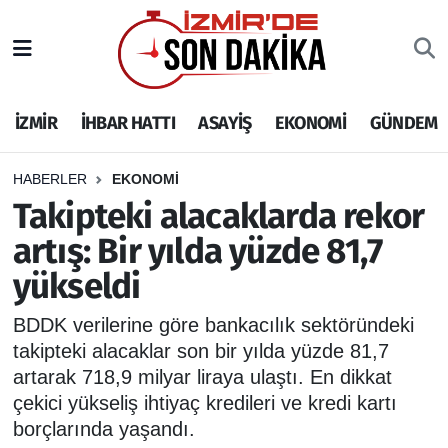
İZMİR
İzmir Nöbetçi Eczaneler
İZMİR
İHBAR HATTI
ASAYİŞ
EKONOMİ
GÜNDEM
İHBAR HATTI
İzmir Hava Durumu
DEPREM
İzmir Namaz Vakitleri
HABERLER
EKONOMİ
Takipteki alacaklarda rekor
GENEL
İzmir Trafik Yoğunluk Haritası
artış: Bir yılda yüzde 81,7
yükseldi
EKONOMİ
Puan Durumu ve Fikstür
BDDK verilerine göre bankacılık sektöründeki
SİYASET
Tüm Manşetler
takipteki alacaklar son bir yılda yüzde 81,7
artarak 718,9 milyar liraya ulaştı. En dikkat
SPOR
Son Dakika Haberleri
çekici yükseliş ihtiyaç kredileri ve kredi kartı
borçlarında yaşandı.
ASAYİŞ
Haber Arşivi