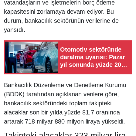
vatandaşların ve işletmelerin borç ödeme
kapasitesini zorlamaya devam ediyor. Bu
durum, bankacılık sektörünün verilerine de
yansıdı.
Otomotiv sektöründe
daralma uyarısı: Pazar
yıl sonunda yüzde 20
küçülebilir
Bankacılık Düzenleme ve Denetleme Kurumu
(BDDK) tarafından açıklanan verilere göre,
bankacılık sektöründeki toplam takipteki
alacaklar son bir yılda yüzde 81,7 oranında
artarak 718 milyar 880 milyon liraya yükseldi.
Takipteki alacaklar 323 milyar lira