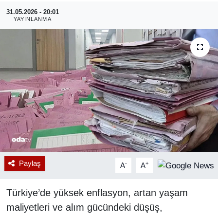
31.05.2026 - 20:01
RESMİ REKLAM
YAYINLANMA
Paylaş
-
+
A
A
Türkiye’de yüksek enflasyon, artan yaşam
maliyetleri ve alım gücündeki düşüş,