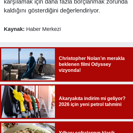
karşılamak için daha fazla borçlanmak zorunda
kaldığını gösterdiğini değerlendiriyor.
Kaynak:
Haber Merkezi
Christopher Nolan’ın merakla
beklenen filmi Odyssey
vizyonda!
Akaryakıta indirim mi geliyor?
2026 için yeni petrol tahmini
Yılbaşı sofralarının klasik