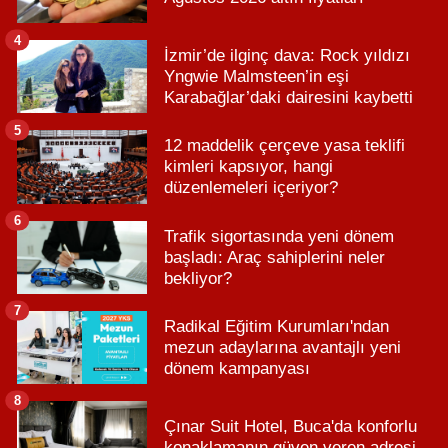
4
İzmir’de ilginç dava: Rock yıldızı
Yngwie Malmsteen’in eşi
Karabağlar’daki dairesini kaybetti
5
12 maddelik çerçeve yasa teklifi
kimleri kapsıyor, hangi
düzenlemeleri içeriyor?
6
Trafik sigortasında yeni dönem
başladı: Araç sahiplerini neler
bekliyor?
7
Radikal Eğitim Kurumları'ndan
mezun adaylarına avantajlı yeni
dönem kampanyası
8
Çınar Suit Hotel, Buca'da konforlu
konaklamanın güven veren adresi