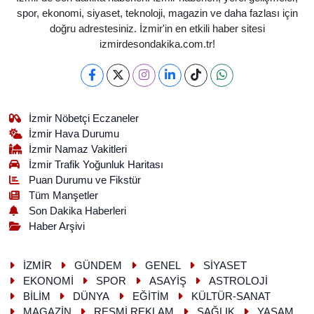
spor, ekonomi, siyaset, teknoloji, magazin ve daha fazlası için
doğru adrestesiniz. İzmir'in en etkili haber sitesi
izmirdesondakika.com.tr!
İzmir Nöbetçi Eczaneler
İzmir Hava Durumu
İzmir Namaz Vakitleri
İzmir Trafik Yoğunluk Haritası
Puan Durumu ve Fikstür
Tüm Manşetler
Son Dakika Haberleri
Haber Arşivi
İZMİR
GÜNDEM
GENEL
SİYASET
EKONOMİ
SPOR
ASAYİŞ
ASTROLOJİ
BİLİM
DÜNYA
EĞİTİM
KÜLTÜR-SANAT
MAGAZİN
RESMİ REKLAM
SAĞLIK
YAŞAM