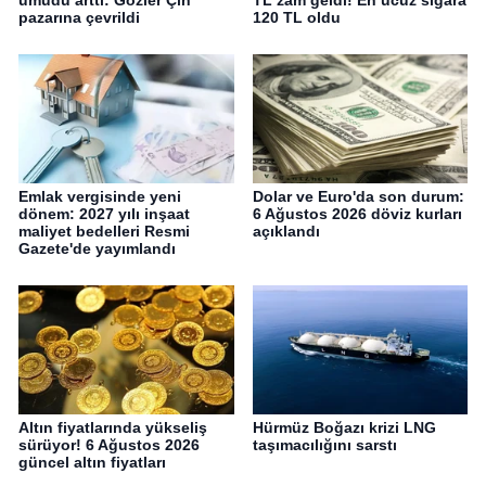
umudu arttı: Gözler Çin
TL zam geldi! En ucuz sigara
pazarına çevrildi
120 TL oldu
Emlak vergisinde yeni
Dolar ve Euro'da son durum:
dönem: 2027 yılı inşaat
6 Ağustos 2026 döviz kurları
maliyet bedelleri Resmi
açıklandı
Gazete'de yayımlandı
Altın fiyatlarında yükseliş
Hürmüz Boğazı krizi LNG
sürüyor! 6 Ağustos 2026
taşımacılığını sarstı
güncel altın fiyatları