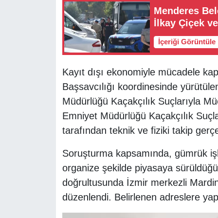
Menderes Bel
İlkay Çiçek ve
İçeriği Görüntüle
Kayıt dışı ekonomiyle mücadele 
Başsavcılığı koordinesinde yürütül
Müdürlüğü Kaçakçılık Suçlarıyla Müc
Emniyet Müdürlüğü Kaçakçılık Suçlar
tarafından teknik ve fiziki takip gerçek
Soruşturma kapsamında, gümrük işlem
organize şekilde piyasaya sürüldüğü te
doğrultusunda İzmir merkezli Mardi
düzenlendi. Belirlenen adreslere yap