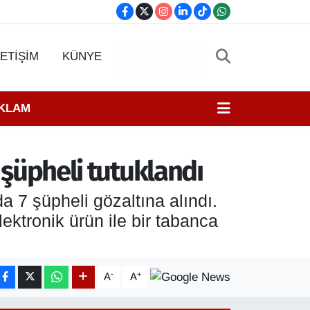
LETİŞİM
KÜNYE
CANLI YAYIN
EKLAM
7 şüpheli tutuklandı
 7 şüpheli gözaltına alındı.
ktronik ürün ile bir tabanca
-
+
A
A