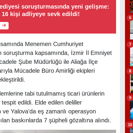
ediyesi soruşturmasında yeni gelişme:
 16 kişi adliyeye sevk edildi!
6
kapsamında Menemen Cumhuriyet
7
en soruşturma kapsamında, İzmir İl Emniyet
adele Şube Müdürlüğü ile Aliağa İlçe
ıyla Mücadele Büro Amirliği ekipleri
8
leştirildi.
lerine tabi tutulmamış ticari ürünlerin
9
spit edildi. Elde edilen deliller
n ve Yalova'da eş zamanlı operasyon
ılan baskınlarda 7 şüpheli gözaltına alındı.
10