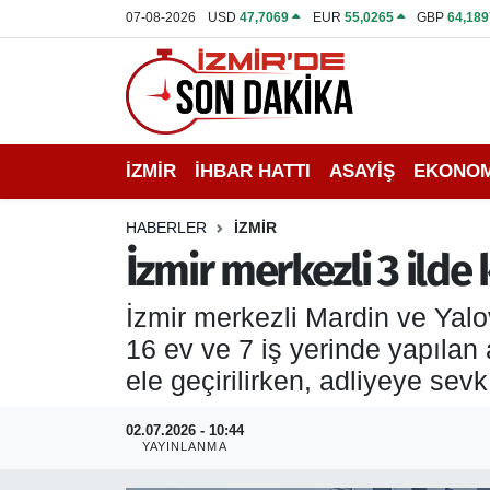
07-08-2026
USD
47,7069
EUR
55,0265
GBP
64,189
İZMİR
İzmir Nöbetçi Eczaneler
İHBAR HATTI
İzmir Hava Durumu
İZMİR
İHBAR HATTI
ASAYİŞ
EKONOM
DEPREM
İzmir Namaz Vakitleri
HABERLER
İZMİR
GENEL
İzmir Trafik Yoğunluk Haritası
İzmir merkezli 3 ilde
EKONOMİ
Puan Durumu ve Fikstür
İzmir merkezli Mardin ve Yalo
16 ev ve 7 iş yerinde yapılan
SİYASET
Tüm Manşetler
ele geçirilirken, adliyeye sev
SPOR
Son Dakika Haberleri
02.07.2026 - 10:44
YAYINLANMA
ASAYİŞ
Haber Arşivi