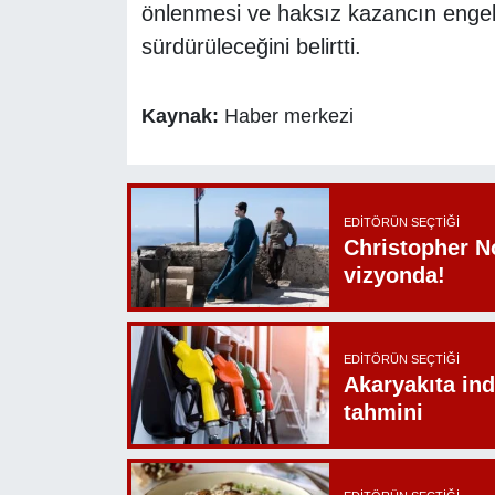
önlenmesi ve haksız kazancın engell
sürdürüleceğini belirtti.
Kaynak:
Haber merkezi
EDITÖRÜN SEÇTIĞI
Christopher N
vizyonda!
EDITÖRÜN SEÇTIĞI
Akaryakıta ind
tahmini