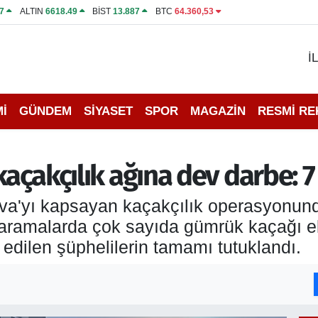
7
ALTIN
6618.49
BİST
13.887
BTC
64.360,53
İ
İ
GÜNDEM
SİYASET
SPOR
MAGAZİN
RESMİ R
 kaçakçılık ağına dev darbe: 
va'yı kapsayan kaçakçılık operasyonunda
 aramalarda çok sayıda gümrük kaçağı ele
k edilen şüphelilerin tamamı tutuklandı.