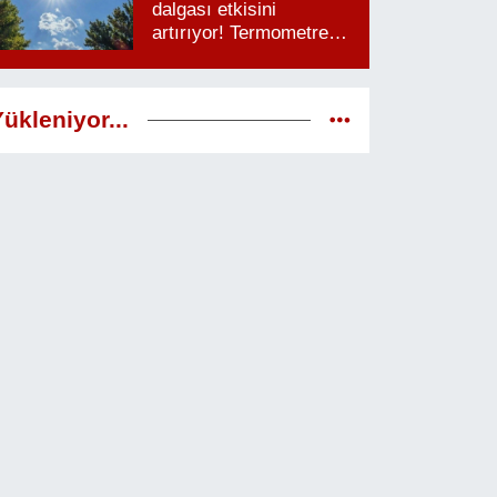
dalgası etkisini
artırıyor! Termometreler
38 dereceyi görecek
ükleniyor...