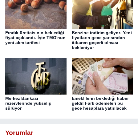
Fındık üreticisinin beklediği
Benzine indirim geliyor: Yeni
fiyat açıklandı: İşte TMO'nun
fiyatların gece yarısından
yeni alım tarifesi
itibaren geçerli olması
bekleniyor
Merkez Bankası
Emeklilerin beklediği haber
rezervlerinde yükseliş
geldi! Fark ödemeleri bu
sürüyor
gece hesaplara yatırılacak
Yorumlar