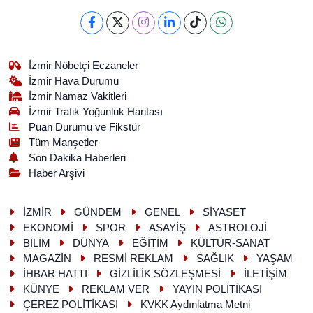
İzmir Nöbetçi Eczaneler
İzmir Hava Durumu
İzmir Namaz Vakitleri
İzmir Trafik Yoğunluk Haritası
Puan Durumu ve Fikstür
Tüm Manşetler
Son Dakika Haberleri
Haber Arşivi
İZMİR
GÜNDEM
GENEL
SİYASET
EKONOMİ
SPOR
ASAYİŞ
ASTROLOJİ
BİLİM
DÜNYA
EĞİTİM
KÜLTÜR-SANAT
MAGAZİN
RESMİ REKLAM
SAĞLIK
YAŞAM
İHBAR HATTI
GİZLİLİK SÖZLEŞMESİ
İLETİŞİM
KÜNYE
REKLAM VER
YAYIN POLİTİKASI
ÇEREZ POLİTİKASI
KVKK Aydınlatma Metni