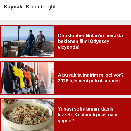
Kaynak:
Bloomberght
Christopher Nolan’ın merakla
beklenen filmi Odyssey
vizyonda!
Akaryakıta indirim mi geliyor?
2026 için yeni petrol tahmini
Yılbaşı sofralarının klasik
lezzeti: Kestaneli pilav nasıl
yapılır?