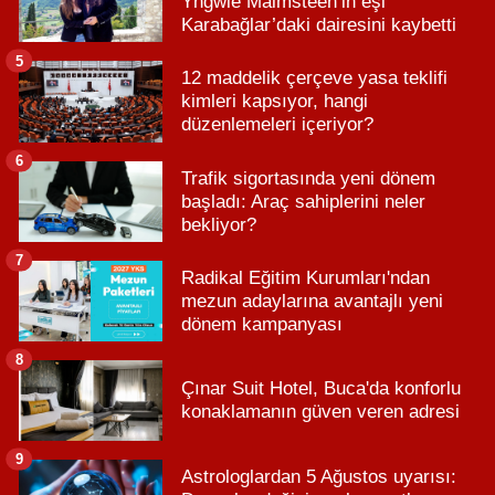
Yngwie Malmsteen’in eşi
Karabağlar’daki dairesini kaybetti
5
12 maddelik çerçeve yasa teklifi
kimleri kapsıyor, hangi
düzenlemeleri içeriyor?
6
Trafik sigortasında yeni dönem
başladı: Araç sahiplerini neler
bekliyor?
7
Radikal Eğitim Kurumları'ndan
mezun adaylarına avantajlı yeni
dönem kampanyası
8
Çınar Suit Hotel, Buca'da konforlu
konaklamanın güven veren adresi
9
Astrologlardan 5 Ağustos uyarısı: