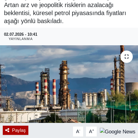
Artan arz ve jeopolitik risklerin azalacağı
RESMİ REKLAM
beklentisi, küresel petrol piyasasında fiyatları
aşağı yönlü baskıladı.
02.07.2026 - 10:41
YAYINLANMA
Paylaş
-
+
A
A