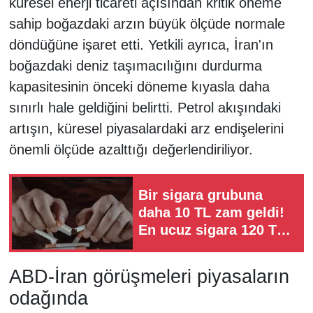
küresel enerji ticareti açısından kritik öneme
sahip boğazdaki arzın büyük ölçüde normale
döndüğüne işaret etti. Yetkili ayrıca, İran'ın
boğazdaki deniz taşımacılığını durdurma
kapasitesinin önceki döneme kıyasla daha
sınırlı hale geldiğini belirtti. Petrol akışındaki
artışın, küresel piyasalardaki arz endişelerini
önemli ölçüde azalttığı değerlendiriliyor.
Bir sigara grubuna
daha 10 TL zam geldi!
En ucuz sigara 120 TL
oldu
ABD-İran görüşmeleri piyasaların
odağında