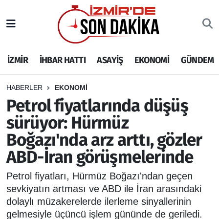
İZMİR
İzmir Nöbetçi Eczaneler
İZMİR
İHBAR HATTI
ASAYİŞ
EKONOMİ
GÜNDEM
İHBAR HATTI
İzmir Hava Durumu
DEPREM
İzmir Namaz Vakitleri
HABERLER
EKONOMİ
Petrol fiyatlarında düşüş
GENEL
İzmir Trafik Yoğunluk Haritası
sürüyor: Hürmüz
Boğazı'nda arz arttı, gözler
EKONOMİ
Puan Durumu ve Fikstür
ABD-İran görüşmelerinde
SİYASET
Tüm Manşetler
Petrol fiyatları, Hürmüz Boğazı'ndan geçen
SPOR
Son Dakika Haberleri
sevkiyatın artması ve ABD ile İran arasındaki
dolaylı müzakerelerde ilerleme sinyallerinin
ASAYİŞ
Haber Arşivi
gelmesiyle üçüncü işlem gününde de geriledi.