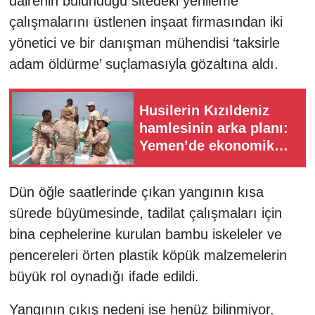
dairenin bulunduğu sitedeki yenileme
çalışmalarını üstlenen inşaat firmasından iki
yönetici ve bir danışman mühendisi ‘taksirle
adam öldürme’ suçlamasıyla gözaltına aldı.
Husilerin Kızıldeniz
hamlesinin arka planı:
Yemen’de ekonomik
kriz derinleşiyor
Dün öğle saatlerinde çıkan yangının kısa
sürede büyümesinde, tadilat çalışmaları için
bina cephelerine kurulan bambu iskeleler ve
pencereleri örten plastik köpük malzemelerin
büyük rol oynadığı ifade edildi.
Yangının çıkış nedeni ise henüz bilinmiyor.