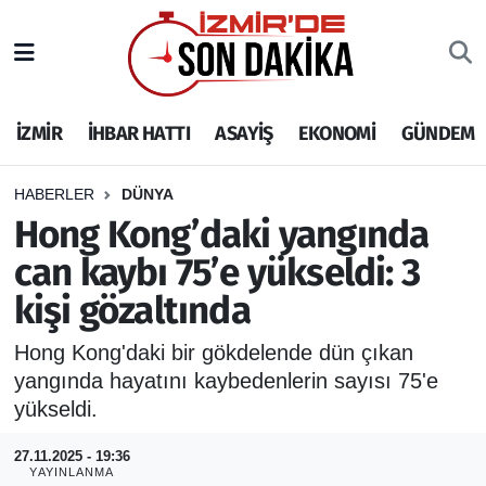
İZMİR
İzmir Nöbetçi Eczaneler
İZMİR
İHBAR HATTI
ASAYİŞ
EKONOMİ
GÜNDEM
İHBAR HATTI
İzmir Hava Durumu
DEPREM
İzmir Namaz Vakitleri
HABERLER
DÜNYA
Hong Kong’daki yangında
GENEL
İzmir Trafik Yoğunluk Haritası
can kaybı 75’e yükseldi: 3
kişi gözaltında
EKONOMİ
Puan Durumu ve Fikstür
Hong Kong'daki bir gökdelende dün çıkan
SİYASET
Tüm Manşetler
yangında hayatını kaybedenlerin sayısı 75'e
yükseldi.
SPOR
Son Dakika Haberleri
27.11.2025 - 19:36
ASAYİŞ
Haber Arşivi
YAYINLANMA