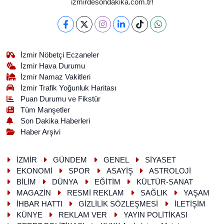
izmirdesondakika.com.tr!
İzmir Nöbetçi Eczaneler
İzmir Hava Durumu
İzmir Namaz Vakitleri
İzmir Trafik Yoğunluk Haritası
Puan Durumu ve Fikstür
Tüm Manşetler
Son Dakika Haberleri
Haber Arşivi
İZMİR
GÜNDEM
GENEL
SİYASET
EKONOMİ
SPOR
ASAYİŞ
ASTROLOJİ
BİLİM
DÜNYA
EĞİTİM
KÜLTÜR-SANAT
MAGAZİN
RESMİ REKLAM
SAĞLIK
YAŞAM
İHBAR HATTI
GİZLİLİK SÖZLEŞMESİ
İLETİŞİM
KÜNYE
REKLAM VER
YAYIN POLİTİKASI