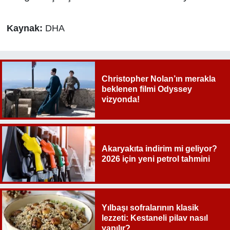
Kaynak:
DHA
Christopher Nolan’ın merakla
beklenen filmi Odyssey
vizyonda!
Akaryakıta indirim mi geliyor?
2026 için yeni petrol tahmini
Yılbaşı sofralarının klasik
lezzeti: Kestaneli pilav nasıl
yapılır?