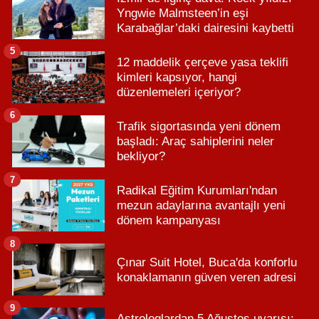
Yngwie Malmsteen’in eşi
Karabağlar’daki dairesini kaybetti
5
12 maddelik çerçeve yasa teklifi
kimleri kapsıyor, hangi
düzenlemeleri içeriyor?
6
Trafik sigortasında yeni dönem
başladı: Araç sahiplerini neler
bekliyor?
7
Radikal Eğitim Kurumları'ndan
mezun adaylarına avantajlı yeni
dönem kampanyası
8
Çınar Suit Hotel, Buca'da konforlu
konaklamanın güven veren adresi
9
Astrologlardan 5 Ağustos uyarısı: