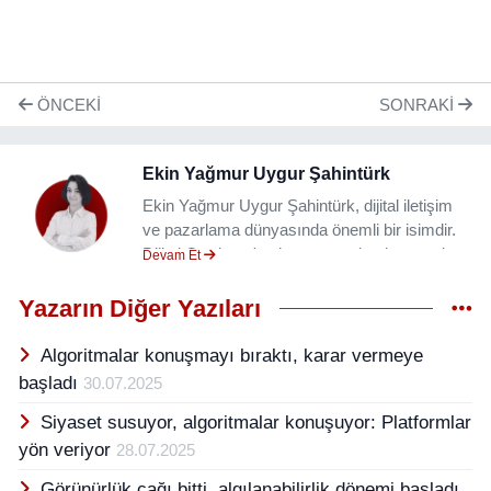
ÖNCEKI
SONRAKI
Ekin Yağmur Uygur Şahintürk
Ekin Yağmur Uygur Şahintürk, dijital iletişim
ve pazarlama dünyasında önemli bir isimdir.
Dijital Cowboys'un kurucusu olarak sosyal
Devam Et
medya yönetimi, SEO, halkla ilişkiler ve kriz
yönetimi alanlarında geniş bir deneyime
Yazarın Diğer Yazıları
sahiptir. E-ticaret üzerine yüksek lisans tezini
sürdürmekte olan Şahintürk, Tailor of Brands
Algoritmalar konuşmayı bıraktı, karar vermeye
ve AnatomyMarCom gibi ajanslarda dijital
başladı
30.07.2025
iletişim müdürlüğü yapmış ve basın
Siyaset susuyor, algoritmalar konuşuyor: Platformlar
sektöründe politik, çevre ve ekonomi
konularında haberler hazırlamıştır. Sosyal
yön veriyor
28.07.2025
medyadaki geniş vizyonu ve stratejik
Görünürlük çağı bitti, algılanabilirlik dönemi başladı