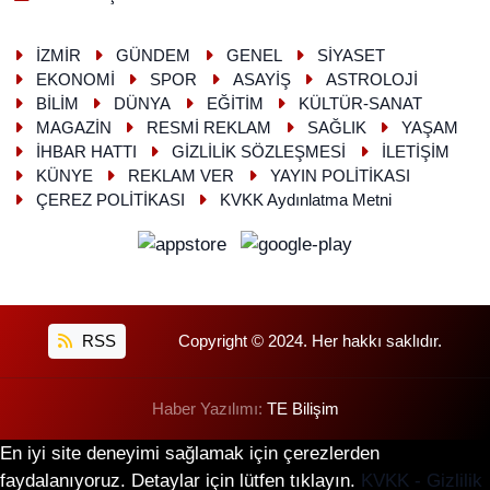
İZMİR
GÜNDEM
GENEL
SİYASET
EKONOMİ
SPOR
ASAYİŞ
ASTROLOJİ
BİLİM
DÜNYA
EĞİTİM
KÜLTÜR-SANAT
MAGAZİN
RESMİ REKLAM
SAĞLIK
YAŞAM
İHBAR HATTI
GİZLİLİK SÖZLEŞMESİ
İLETİŞİM
KÜNYE
REKLAM VER
YAYIN POLİTİKASI
ÇEREZ POLİTİKASI
KVKK Aydınlatma Metni
RSS
Copyright © 2024. Her hakkı saklıdır.
Haber Yazılımı:
TE Bilişim
En iyi site deneyimi sağlamak için çerezlerden
faydalanıyoruz. Detaylar için lütfen tıklayın.
KVKK - Gizlilik