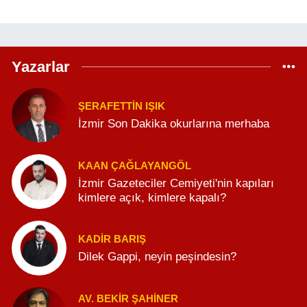
Yazarlar
ŞERAFETTIN IŞIK
İzmir Son Dakika okurlarına merhaba
KAAN ÇAĞLAYANGÖL
İzmir Gazeteciler Cemiyeti'nin kapıları
kimlere açık, kimlere kapalı?
KADIR BARIŞ
Dilek Gappi, neyin peşindesin?
AV. BEKIR ŞAHINER