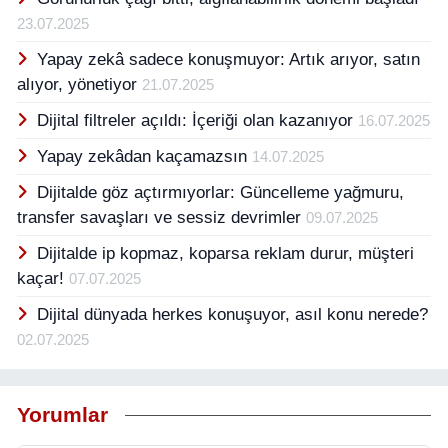
yaklaşımları ile öne çıkmaktadır.
23.07.2025
Yapay zekâ sadece konuşmuyor: Artık arıyor, satın
alıyor, yönetiyor
21.07.2025
Dijital filtreler açıldı: İçeriği olan kazanıyor
16.07.2025
Yapay zekâdan kaçamazsın
14.07.2025
Dijitalde göz açtırmıyorlar: Güncelleme yağmuru,
transfer savaşları ve sessiz devrimler
09.07.2025
Dijitalde ip kopmaz, koparsa reklam durur, müşteri
kaçar!
07.07.2025
Dijital dünyada herkes konuşuyor, asıl konu nerede?
02.07.2025
Yorumlar