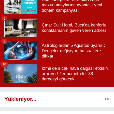
mezun adaylarına avantajlı yeni
dönem kampanyası
8
Çınar Suit Hotel, Buca'da konforlu
konaklamanın güven veren adresi
9
Astrologlardan 5 Ağustos uyarısı:
Dengeler değişiyor, bu saatlere
dikkat
10
İzmir'de sıcak hava dalgası etkisini
artırıyor! Termometreler 38
dereceyi görecek
Yükleniyor...