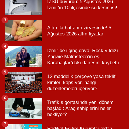
İZSU duyurdu: 5 Ağustos 2026
İzmir'in 10 ilçesinde su kesintisi!
3
Altın iki haftanın zirvesinde! 5
Ağustos 2026 altın fiyatları
4
İzmir’de ilginç dava: Rock yıldızı
Yngwie Malmsteen’in eşi
Karabağlar’daki dairesini kaybetti
5
12 maddelik çerçeve yasa teklifi
kimleri kapsıyor, hangi
düzenlemeleri içeriyor?
6
Trafik sigortasında yeni dönem
başladı: Araç sahiplerini neler
bekliyor?
7
Radikal Eğitim Kurumları'ndan