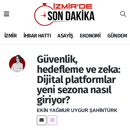
İZMİR
İzmir Nöbetçi Eczaneler
İZMİR
İHBAR HATTI
ASAYİŞ
EKONOMİ
GÜNDEM
İHBAR HATTI
İzmir Hava Durumu
DEPREM
İzmir Namaz Vakitleri
Güvenlik,
hedefleme ve zeka:
GENEL
İzmir Trafik Yoğunluk Haritası
Dijital platformlar
EKONOMİ
Puan Durumu ve Fikstür
yeni sezona nasıl
SİYASET
Tüm Manşetler
giriyor?
EKIN YAĞMUR UYGUR ŞAHINTÜRK
SPOR
Son Dakika Haberleri
ASAYİŞ
Haber Arşivi