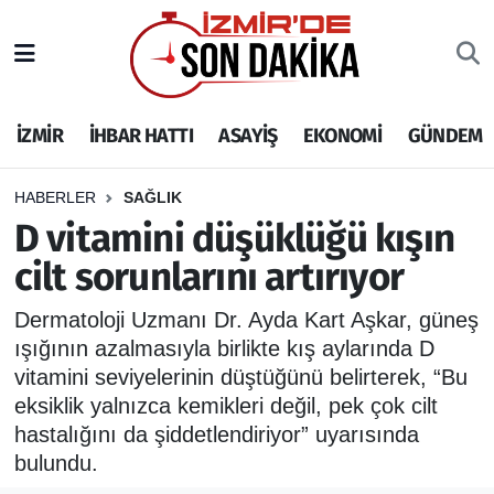
İZMİR
İzmir Nöbetçi Eczaneler
İZMİR
İHBAR HATTI
ASAYİŞ
EKONOMİ
GÜNDEM
İHBAR HATTI
İzmir Hava Durumu
DEPREM
İzmir Namaz Vakitleri
HABERLER
SAĞLIK
D vitamini düşüklüğü kışın
GENEL
İzmir Trafik Yoğunluk Haritası
cilt sorunlarını artırıyor
EKONOMİ
Puan Durumu ve Fikstür
Dermatoloji Uzmanı Dr. Ayda Kart Aşkar, güneş
ışığının azalmasıyla birlikte kış aylarında D
SİYASET
Tüm Manşetler
vitamini seviyelerinin düştüğünü belirterek, “Bu
eksiklik yalnızca kemikleri değil, pek çok cilt
SPOR
Son Dakika Haberleri
hastalığını da şiddetlendiriyor” uyarısında
bulundu.
ASAYİŞ
Haber Arşivi