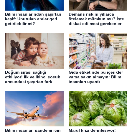
Bilim insanlarından şaşırtan
Demans riskini yıllarca
keşif: Unutulan anılar geri
ötelemek mümkün mü? İşte
getirilebilir mi?
dikkat edilmesi gerekenler
Doğum sırası sağlığı
Gıda etiketinde bu içerikler
etkiliyor! İlk ve ikinci çocuk
varsa sakın almayın: Bilim
arasındaki şaşırtan fark
insanları uyardı
Bilim insanları pandemi için
Marul krizi derinleşiyor: