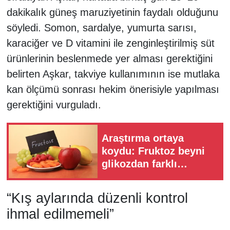
dakikalık güneş maruziyetinin faydalı olduğunu
söyledi. Somon, sardalye, yumurta sarısı,
karaciğer ve D vitamini ile zenginleştirilmiş süt
ürünlerinin beslenmede yer alması gerektiğini
belirten Aşkar, takviye kullanımının ise mutlaka
kan ölçümü sonrası hekim önerisiyle yapılması
gerektiğini vurguladı.
Araştırma ortaya
koydu: Fruktoz beyni
glikozdan farklı
etkiliyor
“Kış aylarında düzenli kontrol
ihmal edilmemeli”