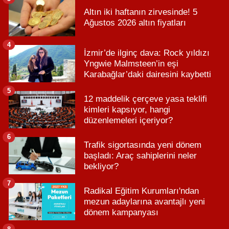
Altın iki haftanın zirvesinde! 5
Ağustos 2026 altın fiyatları
4
İzmir’de ilginç dava: Rock yıldızı
Yngwie Malmsteen’in eşi
Karabağlar’daki dairesini kaybetti
5
12 maddelik çerçeve yasa teklifi
kimleri kapsıyor, hangi
düzenlemeleri içeriyor?
6
Trafik sigortasında yeni dönem
başladı: Araç sahiplerini neler
bekliyor?
7
Radikal Eğitim Kurumları'ndan
mezun adaylarına avantajlı yeni
dönem kampanyası
8