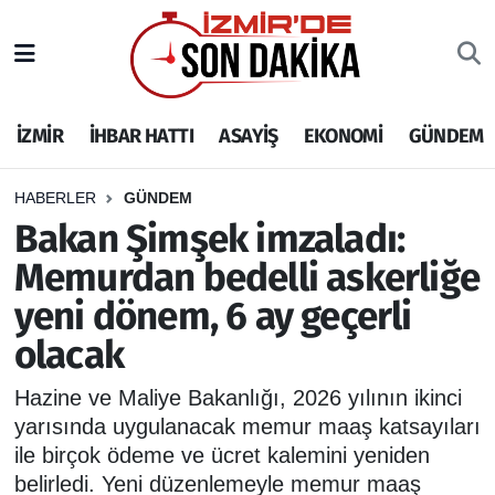
İZMİR
İzmir Nöbetçi Eczaneler
İZMİR
İHBAR HATTI
ASAYİŞ
EKONOMİ
GÜNDEM
İHBAR HATTI
İzmir Hava Durumu
DEPREM
İzmir Namaz Vakitleri
HABERLER
GÜNDEM
Bakan Şimşek imzaladı:
GENEL
İzmir Trafik Yoğunluk Haritası
Memurdan bedelli askerliğe
yeni dönem, 6 ay geçerli
EKONOMİ
Puan Durumu ve Fikstür
olacak
SİYASET
Tüm Manşetler
Hazine ve Maliye Bakanlığı, 2026 yılının ikinci
SPOR
Son Dakika Haberleri
yarısında uygulanacak memur maaş katsayıları
ile birçok ödeme ve ücret kalemini yeniden
ASAYİŞ
Haber Arşivi
belirledi. Yeni düzenlemeyle memur maaş