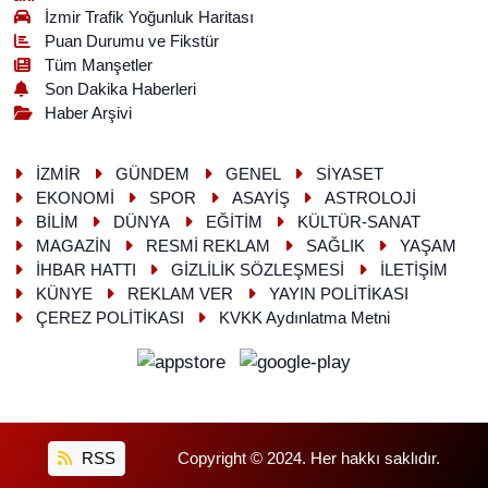
İzmir Trafik Yoğunluk Haritası
Puan Durumu ve Fikstür
Tüm Manşetler
Son Dakika Haberleri
Haber Arşivi
İZMİR
GÜNDEM
GENEL
SİYASET
EKONOMİ
SPOR
ASAYİŞ
ASTROLOJİ
BİLİM
DÜNYA
EĞİTİM
KÜLTÜR-SANAT
MAGAZİN
RESMİ REKLAM
SAĞLIK
YAŞAM
İHBAR HATTI
GİZLİLİK SÖZLEŞMESİ
İLETİŞİM
KÜNYE
REKLAM VER
YAYIN POLİTİKASI
ÇEREZ POLİTİKASI
KVKK Aydınlatma Metni
RSS
Copyright © 2024. Her hakkı saklıdır.