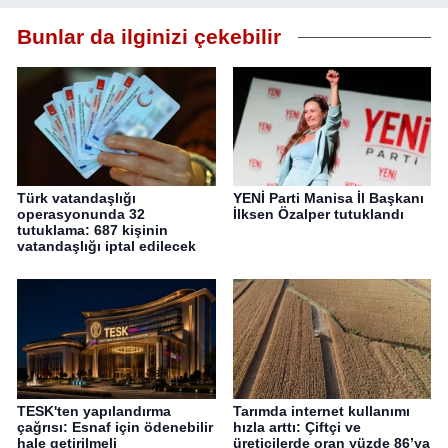
Bunlar da ilginizi çekebilir
Türk vatandaşlığı
YENİ Parti Manisa İl Başkanı
operasyonunda 32
İlksen Özalper tutuklandı
tutuklama: 687 kişinin
vatandaşlığı iptal edilecek
TESK'ten yapılandırma
Tarımda internet kullanımı
çağrısı: Esnaf için ödenebilir
hızla arttı: Çiftçi ve
hale getirilmeli
üreticilerde oran yüzde 86’ya