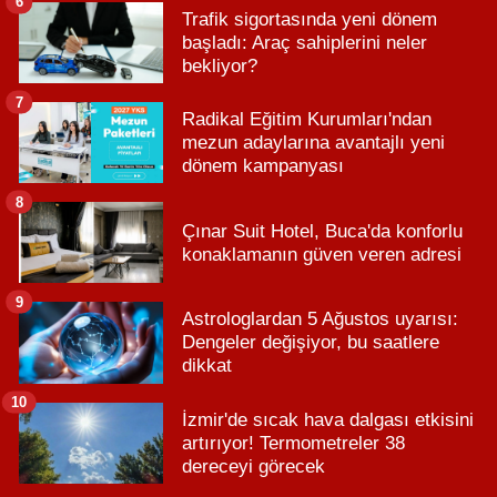
6
Trafik sigortasında yeni dönem
başladı: Araç sahiplerini neler
bekliyor?
7
Radikal Eğitim Kurumları'ndan
mezun adaylarına avantajlı yeni
dönem kampanyası
8
Çınar Suit Hotel, Buca'da konforlu
konaklamanın güven veren adresi
9
Astrologlardan 5 Ağustos uyarısı:
Dengeler değişiyor, bu saatlere
dikkat
10
İzmir'de sıcak hava dalgası etkisini
artırıyor! Termometreler 38
dereceyi görecek