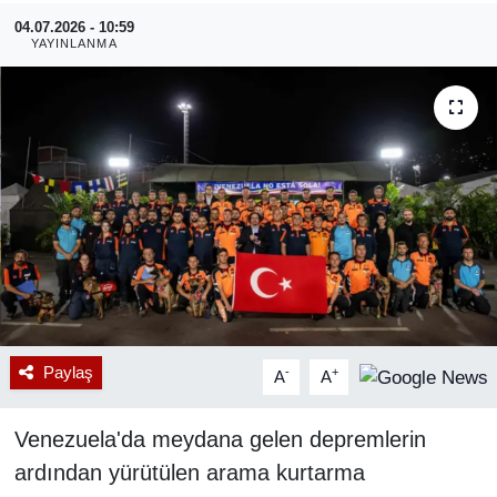
04.07.2026 - 10:59
RESMİ REKLAM
YAYINLANMA
Paylaş
-
+
A
A
Venezuela'da meydana gelen depremlerin
ardından yürütülen arama kurtarma