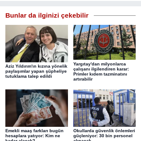
Bunlar da ilginizi çekebilir
Yargıtay'dan milyonlarca
Aziz Yıldırım'ın kızına yönelik
çalışanı ilgilendiren karar:
paylaşımlar yapan şüpheliye
Primler kıdem tazminatını
tutuklama talep edildi
artırabilir
Emekli maaş farkları bugün
Okullarda güvenlik önlemleri
hesaplara yatıyor: Kim ne
güçleniyor: 30 bin personel
kadar alacak?
alınacak