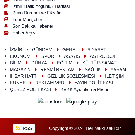
İzmir Trafik Yoğunluk Haritası
Puan Durumu ve Fikstür
Tüm Manşetler
Son Dakika Haberleri
Haber Arşivi
İZMİR
GÜNDEM
GENEL
SİYASET
EKONOMİ
SPOR
ASAYİŞ
ASTROLOJİ
BİLİM
DÜNYA
EĞİTİM
KÜLTÜR-SANAT
MAGAZİN
RESMİ REKLAM
SAĞLIK
YAŞAM
İHBAR HATTI
GİZLİLİK SÖZLEŞMESİ
İLETİŞİM
KÜNYE
REKLAM VER
YAYIN POLİTİKASI
ÇEREZ POLİTİKASI
KVKK Aydınlatma Metni
RSS
Copyright © 2024. Her hakkı saklıdır.