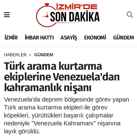
İZMİR
İzmir Nöbetçi Eczaneler
İZMİR
İHBAR HATTI
ASAYİŞ
EKONOMİ
GÜNDEM
İHBAR HATTI
İzmir Hava Durumu
DEPREM
İzmir Namaz Vakitleri
HABERLER
GÜNDEM
Türk arama kurtarma
GENEL
İzmir Trafik Yoğunluk Haritası
ekiplerine Venezuela'dan
kahramanlık nişanı
EKONOMİ
Puan Durumu ve Fikstür
Venezuela'da deprem bölgesinde görev yapan
SİYASET
Tüm Manşetler
Türk arama kurtarma ekipleri ile görev
köpekleri, yürüttükleri başarılı çalışmalar
SPOR
Son Dakika Haberleri
nedeniyle "Venezuela Kahramanı" nişanına
layık görüldü.
ASAYİŞ
Haber Arşivi