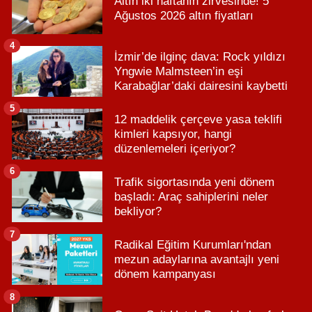
Altın iki haftanın zirvesinde! 5
Ağustos 2026 altın fiyatları
4
İzmir’de ilginç dava: Rock yıldızı
Yngwie Malmsteen’in eşi
Karabağlar’daki dairesini kaybetti
5
12 maddelik çerçeve yasa teklifi
kimleri kapsıyor, hangi
düzenlemeleri içeriyor?
6
Trafik sigortasında yeni dönem
başladı: Araç sahiplerini neler
bekliyor?
7
Radikal Eğitim Kurumları'ndan
mezun adaylarına avantajlı yeni
dönem kampanyası
8