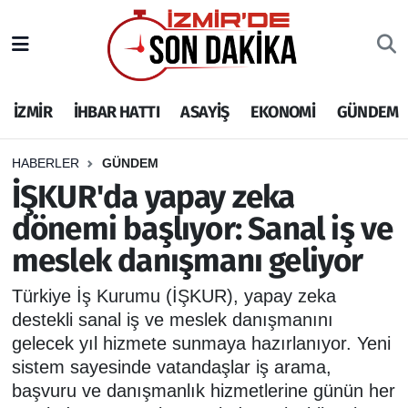
İZMİR
İzmir Nöbetçi Eczaneler
İZMİR
İHBAR HATTI
ASAYİŞ
EKONOMİ
GÜNDEM
İHBAR HATTI
İzmir Hava Durumu
DEPREM
İzmir Namaz Vakitleri
HABERLER
GÜNDEM
İŞKUR'da yapay zeka
GENEL
İzmir Trafik Yoğunluk Haritası
dönemi başlıyor: Sanal iş ve
meslek danışmanı geliyor
EKONOMİ
Puan Durumu ve Fikstür
Türkiye İş Kurumu (İŞKUR), yapay zeka
SİYASET
Tüm Manşetler
destekli sanal iş ve meslek danışmanını
gelecek yıl hizmete sunmaya hazırlanıyor. Yeni
SPOR
Son Dakika Haberleri
sistem sayesinde vatandaşlar iş arama,
başvuru ve danışmanlık hizmetlerine günün her
ASAYİŞ
Haber Arşivi