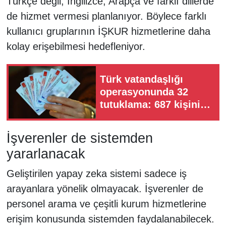
Türkçe değil, İngilizce, Arapça ve farklı dillerde
de hizmet vermesi planlanıyor. Böylece farklı
kullanıcı gruplarının İŞKUR hizmetlerine daha
kolay erişebilmesi hedefleniyor.
Türk vatandaşlığı
operasyonunda 32
tutuklama: 687 kişinin
vatandaşlığı iptal
edilecek
İşverenler de sistemden
yararlanacak
Geliştirilen yapay zeka sistemi sadece iş
arayanlara yönelik olmayacak. İşverenler de
personel arama ve çeşitli kurum hizmetlerine
erişim konusunda sistemden faydalanabilecek.