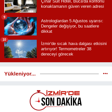
Çınar Suit Hotel, Buca'da konforlu
konaklamanın güven veren adresi
9
Astrologlardan 5 Ağustos uyarısı:
Dengeler değişiyor, bu saatlere
dikkat
10
İzmir'de sıcak hava dalgası etkisini
artırıyor! Termometreler 38
dereceyi görecek
Yükleniyor...