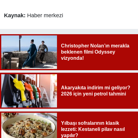
Kaynak:
Haber merkezi
Christopher Nolan’ın merakla
beklenen filmi Odyssey
vizyonda!
Akaryakıta indirim mi geliyor?
2026 için yeni petrol tahmini
Yılbaşı sofralarının klasik
lezzeti: Kestaneli pilav nasıl
yapılır?