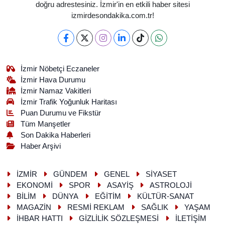
doğru adrestesiniz. İzmir'in en etkili haber sitesi
izmirdesondakika.com.tr!
İzmir Nöbetçi Eczaneler
İzmir Hava Durumu
İzmir Namaz Vakitleri
İzmir Trafik Yoğunluk Haritası
Puan Durumu ve Fikstür
Tüm Manşetler
Son Dakika Haberleri
Haber Arşivi
İZMİR
GÜNDEM
GENEL
SİYASET
EKONOMİ
SPOR
ASAYİŞ
ASTROLOJİ
BİLİM
DÜNYA
EĞİTİM
KÜLTÜR-SANAT
MAGAZİN
RESMİ REKLAM
SAĞLIK
YAŞAM
İHBAR HATTI
GİZLİLİK SÖZLEŞMESİ
İLETİŞİM