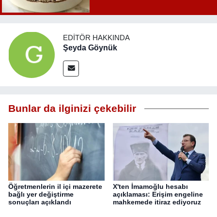
EDITÖR HAKKINDA
Şeyda Göynük
Bunlar da ilginizi çekebilir
Öğretmenlerin il içi mazerete
X'ten İmamoğlu hesabı
bağlı yer değiştirme
açıklaması: Erişim engeline
sonuçları açıklandı
mahkemede itiraz ediyoruz