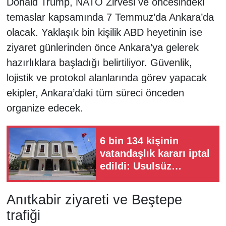
Donald Trump, NATO Zirvesi ve öncesindeki
temaslar kapsamında 7 Temmuz’da Ankara’da
olacak. Yaklaşık bin kişilik ABD heyetinin ise
ziyaret günlerinden önce Ankara’ya gelerek
hazırlıklara başladığı belirtiliyor. Güvenlik,
lojistik ve protokol alanlarında görev yapacak
ekipler, Ankara’daki tüm süreci önceden
organize edecek.
6 bin 134 kişinin
vatandaşlık kararı iptal
edildi: Usulsüz
başvurular mercek
altında
Anıtkabir ziyareti ve Beştepe
trafiği