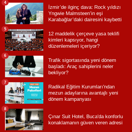
4
İzmir’de ilginç dava: Rock yıldızı
Yngwie Malmsteen’in eşi
Karabağlar’daki dairesini kaybetti
5
12 maddelik çerçeve yasa teklifi
kimleri kapsıyor, hangi
düzenlemeleri içeriyor?
6
Trafik sigortasında yeni dönem
başladı: Araç sahiplerini neler
bekliyor?
7
Radikal Eğitim Kurumları'ndan
mezun adaylarına avantajlı yeni
dönem kampanyası
8
Çınar Suit Hotel, Buca'da konforlu
konaklamanın güven veren adresi