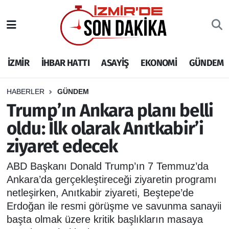
İZMİR
İzmir Nöbetçi Eczaneler
İZMİR
İHBAR HATTI
ASAYİŞ
EKONOMİ
GÜNDEM
İHBAR HATTI
İzmir Hava Durumu
DEPREM
İzmir Namaz Vakitleri
HABERLER
GÜNDEM
Trump’ın Ankara planı belli
GENEL
İzmir Trafik Yoğunluk Haritası
oldu: İlk olarak Anıtkabir’i
ziyaret edecek
EKONOMİ
Puan Durumu ve Fikstür
ABD Başkanı Donald Trump’ın 7 Temmuz’da
SİYASET
Tüm Manşetler
Ankara’da gerçekleştireceği ziyaretin programı
netleşirken, Anıtkabir ziyareti, Beştepe’de
SPOR
Son Dakika Haberleri
Erdoğan ile resmi görüşme ve savunma sanayii
başta olmak üzere kritik başlıkların masaya
ASAYİŞ
Haber Arşivi