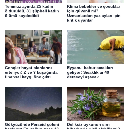
Temmuz ayında 25 kadın
Klima bebekler ve çocuklar
öldürüldü, 31 şüpheli kadın
için güvenli mi?
ölümü kaydedildi
Uzmanlardan yaz ayları için
kritik uyarılar
Gençler hayat planlarını
Eyyam-ı bahur sıcakları
erteliyor: Z ve Y kuşağında
geliyor: Sıcaklıklar 40
finansal kaygı öne çıktı
dereceyi aşacak
Gökyüzünde Perseid şöleni
Deliksiz uykunun sırrı