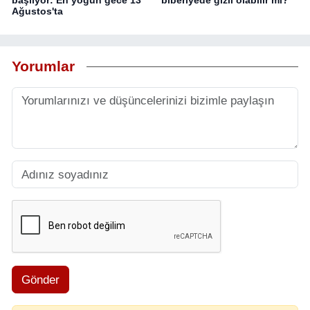
başlıyor: En yoğun gece 13
biberiyede gizli olabilir mi?
Ağustos'ta
Yorumlar
Gönder