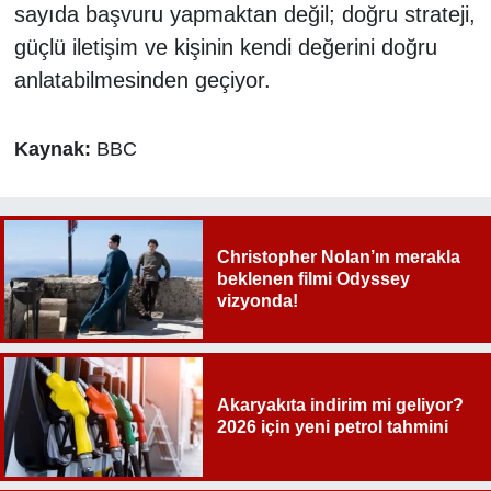
sayıda başvuru yapmaktan değil; doğru strateji,
güçlü iletişim ve kişinin kendi değerini doğru
anlatabilmesinden geçiyor.
Kaynak:
BBC
Christopher Nolan’ın merakla
beklenen filmi Odyssey
vizyonda!
Akaryakıta indirim mi geliyor?
2026 için yeni petrol tahmini