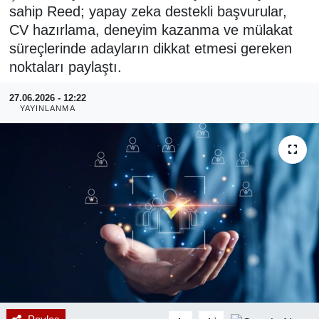
sahip Reed; yapay zeka destekli başvurular,
RESMİ REKLAM
CV hazırlama, deneyim kazanma ve mülakat
süreçlerinde adayların dikkat etmesi gereken
noktaları paylaştı.
27.06.2026 - 12:22
YAYINLANMA