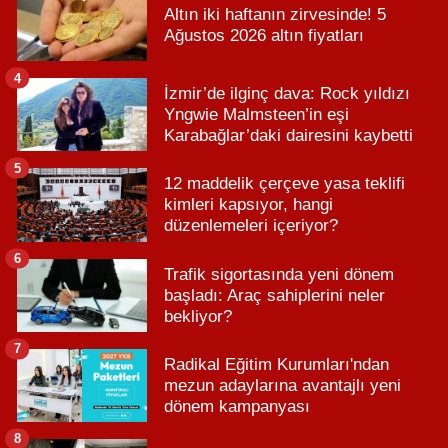
Altın iki haftanın zirvesinde! 5
Ağustos 2026 altın fiyatları
4
İzmir’de ilginç dava: Rock yıldızı
Yngwie Malmsteen’in eşi
Karabağlar’daki dairesini kaybetti
5
12 maddelik çerçeve yasa teklifi
kimleri kapsıyor, hangi
düzenlemeleri içeriyor?
6
Trafik sigortasında yeni dönem
başladı: Araç sahiplerini neler
bekliyor?
7
Radikal Eğitim Kurumları'ndan
mezun adaylarına avantajlı yeni
dönem kampanyası
8