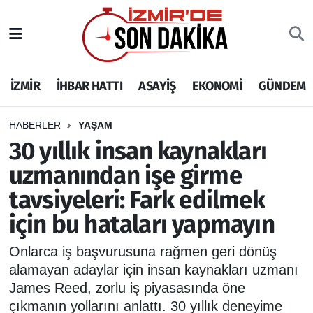
İZMİR
İzmir Nöbetçi Eczaneler
İZMİR
İHBAR HATTI
ASAYİŞ
EKONOMİ
GÜNDEM
İHBAR HATTI
İzmir Hava Durumu
DEPREM
İzmir Namaz Vakitleri
HABERLER
YAŞAM
30 yıllık insan kaynakları
GENEL
İzmir Trafik Yoğunluk Haritası
uzmanından işe girme
tavsiyeleri: Fark edilmek
EKONOMİ
Puan Durumu ve Fikstür
için bu hataları yapmayın
SİYASET
Tüm Manşetler
Onlarca iş başvurusuna rağmen geri dönüş
SPOR
Son Dakika Haberleri
alamayan adaylar için insan kaynakları uzmanı
James Reed, zorlu iş piyasasında öne
ASAYİŞ
Haber Arşivi
çıkmanın yollarını anlattı. 30 yıllık deneyime