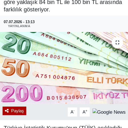
göre yaklaşık 84 bin TL ile 100 bin TL arasında
farklılık gösteriyor.
RESMİ REKLAM
07.07.2026 - 13:13
YAYINLANMA
Paylaş
-
+
A
A
Türkiye İstatistik Kurumu'nun (TÜİK) açıkladığı