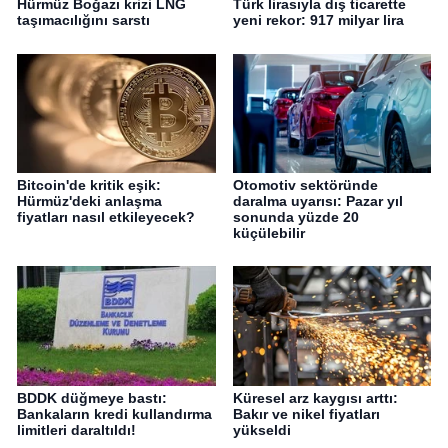
Hürmüz Boğazı krizi LNG
Türk lirasıyla dış ticarette
taşımacılığını sarstı
yeni rekor: 917 milyar lira
Bitcoin'de kritik eşik:
Otomotiv sektöründe
Hürmüz'deki anlaşma
daralma uyarısı: Pazar yıl
fiyatları nasıl etkileyecek?
sonunda yüzde 20
küçülebilir
BDDK düğmeye bastı:
Küresel arz kaygısı arttı:
Bankaların kredi kullandırma
Bakır ve nikel fiyatları
limitleri daraltıldı!
yükseldi