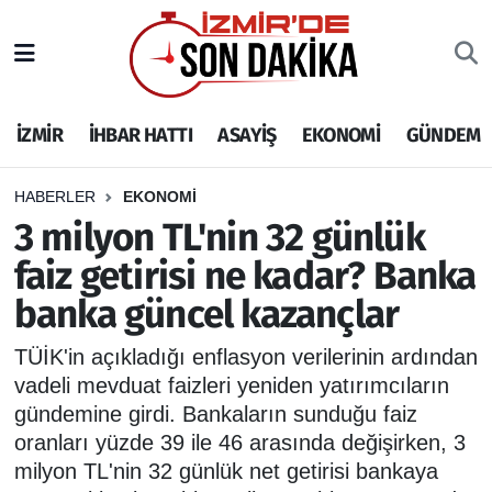
İZMİR
İzmir Nöbetçi Eczaneler
İZMİR
İHBAR HATTI
ASAYİŞ
EKONOMİ
GÜNDEM
İHBAR HATTI
İzmir Hava Durumu
DEPREM
İzmir Namaz Vakitleri
HABERLER
EKONOMİ
3 milyon TL'nin 32 günlük
GENEL
İzmir Trafik Yoğunluk Haritası
faiz getirisi ne kadar? Banka
banka güncel kazançlar
EKONOMİ
Puan Durumu ve Fikstür
TÜİK'in açıkladığı enflasyon verilerinin ardından
SİYASET
Tüm Manşetler
vadeli mevduat faizleri yeniden yatırımcıların
gündemine girdi. Bankaların sunduğu faiz
SPOR
Son Dakika Haberleri
oranları yüzde 39 ile 46 arasında değişirken, 3
milyon TL'nin 32 günlük net getirisi bankaya
ASAYİŞ
Haber Arşivi