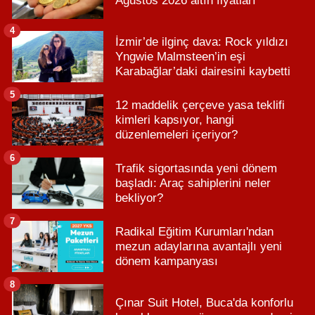
Ağustos 2026 altın fiyatları
4
İzmir’de ilginç dava: Rock yıldızı
Yngwie Malmsteen’in eşi
Karabağlar’daki dairesini kaybetti
5
12 maddelik çerçeve yasa teklifi
kimleri kapsıyor, hangi
düzenlemeleri içeriyor?
6
Trafik sigortasında yeni dönem
başladı: Araç sahiplerini neler
bekliyor?
7
Radikal Eğitim Kurumları'ndan
mezun adaylarına avantajlı yeni
dönem kampanyası
8
Çınar Suit Hotel, Buca'da konforlu