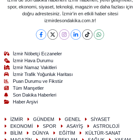
İzmir'de son dakika haberleri! İzmir haberleri, yerel gelişmeler,
spor, ekonomi, siyaset, teknoloji, magazin ve daha fazlası için
doğru adrestesiniz. İzmir'in en etkili haber sitesi
izmirdesondakika.com.tr!
İzmir Nöbetçi Eczaneler
İzmir Hava Durumu
İzmir Namaz Vakitleri
İzmir Trafik Yoğunluk Haritası
Puan Durumu ve Fikstür
Tüm Manşetler
Son Dakika Haberleri
Haber Arşivi
İZMİR
GÜNDEM
GENEL
SİYASET
EKONOMİ
SPOR
ASAYİŞ
ASTROLOJİ
BİLİM
DÜNYA
EĞİTİM
KÜLTÜR-SANAT