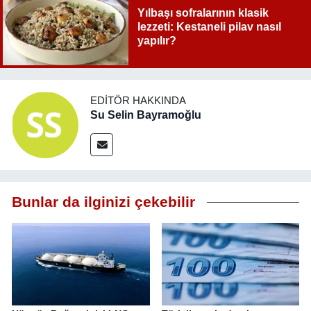
Yılbaşı sofralarının klasik
lezzeti: Kestaneli pilav nasıl
yapılır?
EDITÖR HAKKINDA
Su Selin Bayramoğlu
Bunlar da ilginizi çekebilir