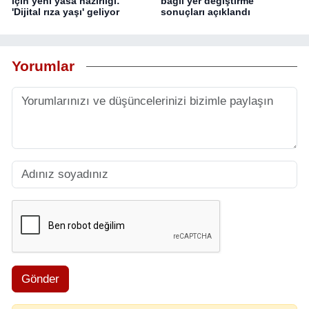
için yeni yasa hazırlığı:
bağlı yer değiştirme
'Dijital rıza yaşı' geliyor
sonuçları açıklandı
Yorumlar
Gönder