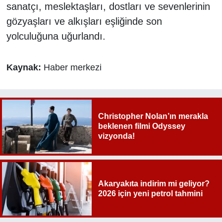
sanatçı, meslektaşları, dostları ve sevenlerinin
gözyaşları ve alkışları eşliğinde son
yolculuğuna uğurlandı.
Kaynak:
Haber merkezi
Christopher Nolan’ın merakla
beklenen filmi Odyssey
vizyonda!
Akaryakıta indirim mi geliyor?
2026 için yeni petrol tahmini