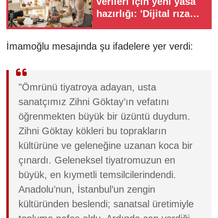
verileri için yeni yasa
hazırlığı: 'Dijital rıza
yaşı' geliyor
İmamoğlu mesajında şu ifadelere yer verdi:
"Ömrünü tiyatroya adayan, usta
sanatçımız Zihni Göktay’ın vefatını
öğrenmekten büyük bir üzüntü duydum.
Zihni Göktay kökleri bu toprakların
kültürüne ve geleneğine uzanan koca bir
çınardı. Geleneksel tiyatromuzun en
büyük, en kıymetli temsilcilerindendi.
Anadolu’nun, İstanbul’un zengin
kültüründen beslendi; sanatsal üretimiyle