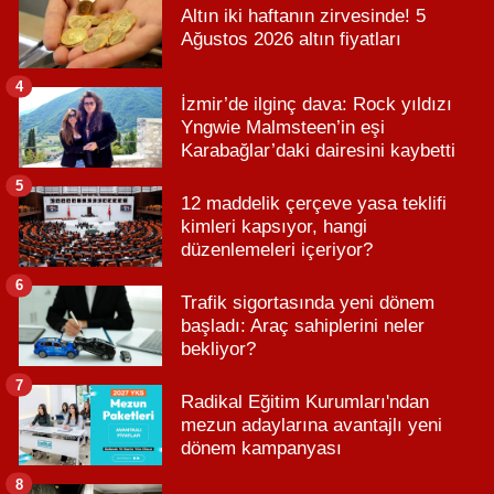
Altın iki haftanın zirvesinde! 5
Ağustos 2026 altın fiyatları
4
İzmir’de ilginç dava: Rock yıldızı
Yngwie Malmsteen’in eşi
Karabağlar’daki dairesini kaybetti
5
12 maddelik çerçeve yasa teklifi
kimleri kapsıyor, hangi
düzenlemeleri içeriyor?
6
Trafik sigortasında yeni dönem
başladı: Araç sahiplerini neler
bekliyor?
7
Radikal Eğitim Kurumları'ndan
mezun adaylarına avantajlı yeni
dönem kampanyası
8