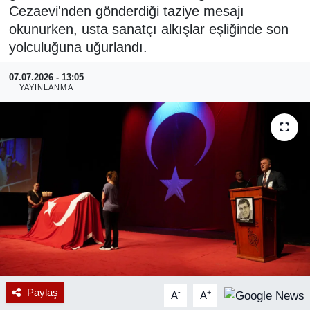
Cezaevi'nden gönderdiği taziye mesajı
RESMİ REKLAM
okunurken, usta sanatçı alkışlar eşliğinde son
yolculuğuna uğurlandı.
07.07.2026 - 13:05
YAYINLANMA
Paylaş
-
+
A
A