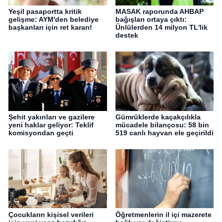
Yeşil pasaportta kritik
MASAK raporunda AHBAP
gelişme: AYM'den belediye
bağışları ortaya çıktı:
başkanları için ret kararı!
Ünlülerden 14 milyon TL'lik
destek
Şehit yakınları ve gazilere
Gümrüklerde kaçakçılıkla
yeni haklar geliyor: Teklif
mücadele bilançosu: 58 bin
komisyondan geçti
519 canlı hayvan ele geçirildi
Çocukların kişisel verileri
Öğretmenlerin il içi mazerete