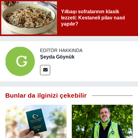
Yılbaşı sofralarının klasik
lezzeti: Kestaneli pilav nasıl
yapılır?
EDITÖR HAKKINDA
Şeyda Göynük
Bunlar da ilginizi çekebilir