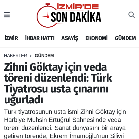
İZMİR
İzmir Nöbetçi Eczaneler
İZMİR
İHBAR HATTI
ASAYİŞ
EKONOMİ
GÜNDEM
İHBAR HATTI
İzmir Hava Durumu
DEPREM
İzmir Namaz Vakitleri
HABERLER
GÜNDEM
Zihni Göktay için veda
GENEL
İzmir Trafik Yoğunluk Haritası
töreni düzenlendi: Türk
Tiyatrosu usta çınarını
EKONOMİ
Puan Durumu ve Fikstür
uğurladı
SİYASET
Tüm Manşetler
Türk tiyatrosunun usta ismi Zihni Göktay için
SPOR
Son Dakika Haberleri
Harbiye Muhsin Ertuğrul Sahnesi'nde veda
töreni düzenlendi. Sanat dünyasını bir araya
ASAYİŞ
Haber Arşivi
getiren törende, Ekrem İmamoğlu'nun Silivri