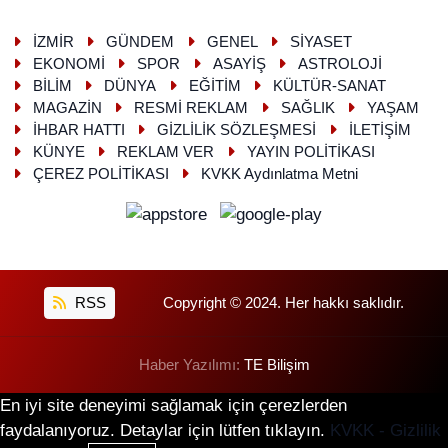
İZMİR
GÜNDEM
GENEL
SİYASET
EKONOMİ
SPOR
ASAYİŞ
ASTROLOJİ
BİLİM
DÜNYA
EĞİTİM
KÜLTÜR-SANAT
MAGAZİN
RESMİ REKLAM
SAĞLIK
YAŞAM
İHBAR HATTI
GİZLİLİK SÖZLEŞMESİ
İLETİŞİM
KÜNYE
REKLAM VER
YAYIN POLİTİKASI
ÇEREZ POLİTİKASI
KVKK Aydınlatma Metni
RSS
Copyright © 2024. Her hakkı saklıdır.
Haber Yazılımı:
TE Bilişim
En iyi site deneyimi sağlamak için çerezlerden
faydalanıyoruz. Detaylar için lütfen tıklayın.
KVKK - Gizlilik