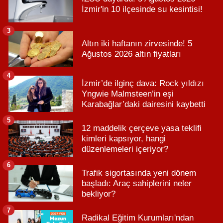
İzmir'in 10 ilçesinde su kesintisi!
3
Altın iki haftanın zirvesinde! 5
Ağustos 2026 altın fiyatları
4
İzmir’de ilginç dava: Rock yıldızı
Yngwie Malmsteen’in eşi
Karabağlar’daki dairesini kaybetti
5
12 maddelik çerçeve yasa teklifi
kimleri kapsıyor, hangi
düzenlemeleri içeriyor?
6
Trafik sigortasında yeni dönem
başladı: Araç sahiplerini neler
bekliyor?
7
Radikal Eğitim Kurumları'ndan