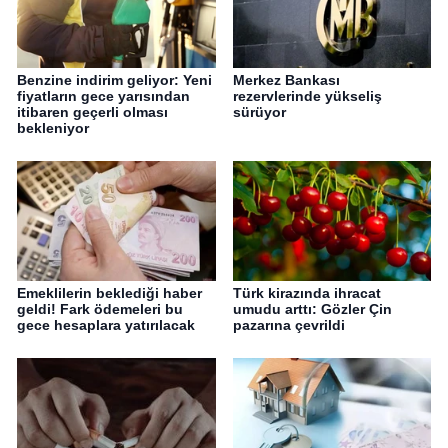
Benzine indirim geliyor: Yeni
Merkez Bankası
fiyatların gece yarısından
rezervlerinde yükseliş
itibaren geçerli olması
sürüyor
bekleniyor
Emeklilerin beklediği haber
Türk kirazında ihracat
geldi! Fark ödemeleri bu
umudu arttı: Gözler Çin
gece hesaplara yatırılacak
pazarına çevrildi