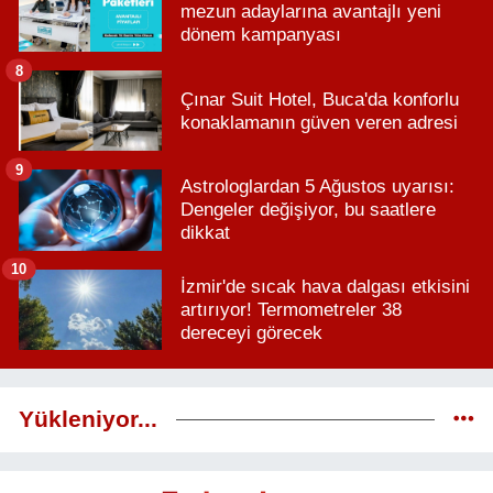
mezun adaylarına avantajlı yeni
dönem kampanyası
8
Çınar Suit Hotel, Buca'da konforlu
konaklamanın güven veren adresi
9
Astrologlardan 5 Ağustos uyarısı:
Dengeler değişiyor, bu saatlere
dikkat
10
İzmir'de sıcak hava dalgası etkisini
artırıyor! Termometreler 38
dereceyi görecek
Yükleniyor...