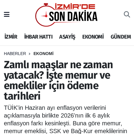
İZMİR
İzmir Nöbetçi Eczaneler
İZMİR
İHBAR HATTI
ASAYİŞ
EKONOMİ
GÜNDEM
İHBAR HATTI
İzmir Hava Durumu
DEPREM
İzmir Namaz Vakitleri
HABERLER
EKONOMİ
Zamlı maaşlar ne zaman
GENEL
İzmir Trafik Yoğunluk Haritası
yatacak? İşte memur ve
emekliler için ödeme
EKONOMİ
Puan Durumu ve Fikstür
tarihleri
SİYASET
Tüm Manşetler
TÜİK'in Haziran ayı enflasyon verilerini
SPOR
Son Dakika Haberleri
açıklamasıyla birlikte 2026'nın ilk 6 aylık
enflasyon farkı kesinleşti. Buna göre memur,
ASAYİŞ
Haber Arşivi
memur emeklisi, SSK ve Bağ-Kur emeklilerinin