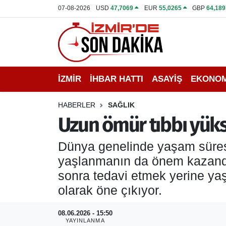
07-08-2026
USD
47,7069
EUR
55,0265
GBP
64,189
İZMİR
İzmir Nöbetçi Eczaneler
İHBAR HATTI
İzmir Hava Durumu
İZMİR
İHBAR HATTI
ASAYİŞ
EKONOM
DEPREM
İzmir Namaz Vakitleri
HABERLER
SAĞLIK
GENEL
İzmir Trafik Yoğunluk Haritası
Uzun ömür tıbbı yüks
EKONOMİ
Puan Durumu ve Fikstür
Dünya genelinde yaşam süresi
yaşlanmanın da önem kazandığı
SİYASET
Tüm Manşetler
sonra tedavi etmek yerine yaş
olarak öne çıkıyor.
SPOR
Son Dakika Haberleri
08.06.2026 - 15:50
ASAYİŞ
Haber Arşivi
YAYINLANMA