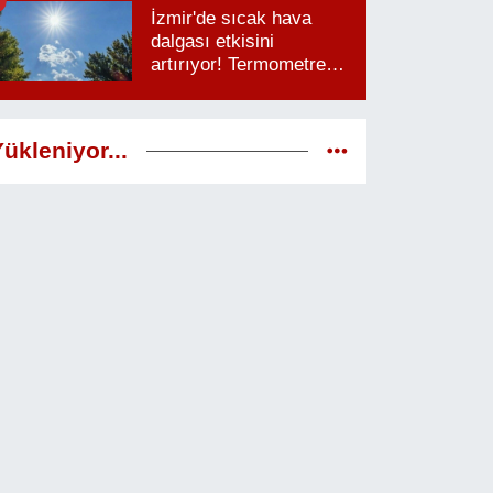
İzmir'de sıcak hava
dalgası etkisini
artırıyor! Termometreler
38 dereceyi görecek
ükleniyor...