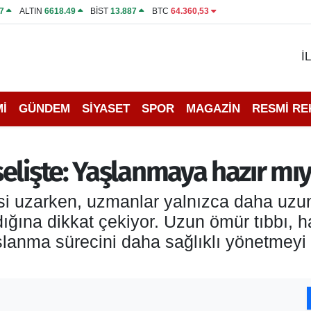
7
ALTIN
6618.49
BİST
13.887
BTC
64.360,53
İ
İ
GÜNDEM
SİYASET
SPOR
MAGAZİN
RESMİ R
elişte: Yaşlanmaya hazır mıy
 uzarken, uzmanlar yalnızca daha uzun 
na dikkat çekiyor. Uzun ömür tıbbı, hast
lanma sürecini daha sağlıklı yönetmeyi 