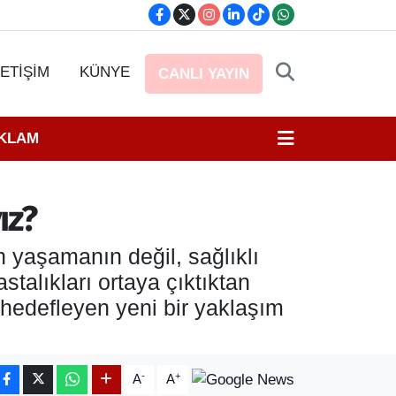
LETİŞİM
KÜNYE
CANLI YAYIN
EKLAM
ız?
yaşamanın değil, sağlıklı
alıkları ortaya çıktıktan
hedefleyen yeni bir yaklaşım
-
+
A
A