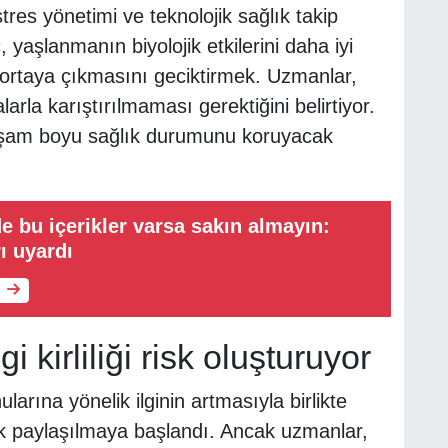
 stres yönetimi ve teknolojik sağlık takip
, yaşlanmanın biyolojik etkilerini daha iyi
 ortaya çıkmasını geciktirmek. Uzmanlar,
rla karıştırılmaması gerektiğini belirtiyor.
yaşam boyu sağlık durumunu koruyacak
de bu içerikler varsa sakın almayın:
ı uyardı
 kirliliği risk oluşturuyor
arına yönelik ilginin artmasıyla birlikte
k paylaşılmaya başlandı. Ancak uzmanlar,