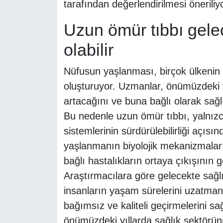
tarafından değerlendirilmesi öneriliyo
Uzun ömür tıbbı gele
olabilir
Nüfusun yaşlanması, birçok ülkenin s
oluşturuyor. Uzmanlar, önümüzdeki y
artacağını ve buna bağlı olarak sağ
Bu nedenle uzun ömür tıbbı, yalnızca
sistemlerinin sürdürülebilirliği açısı
yaşlanmanın biyolojik mekanizmaların
bağlı hastalıkların ortaya çıkışının g
Araştırmacılara göre gelecekte sağlık
insanların yaşam sürelerini uzatmanı
bağımsız ve kaliteli geçirmelerini 
önümüzdeki yıllarda sağlık sektörünü