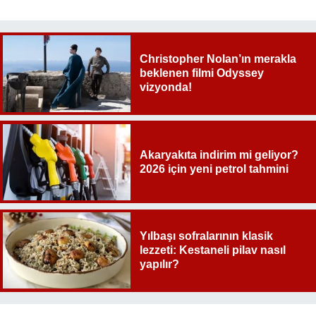
Christopher Nolan’ın merakla
beklenen filmi Odyssey
vizyonda!
Akaryakıta indirim mi geliyor?
2026 için yeni petrol tahmini
Yılbaşı sofralarının klasik
lezzeti: Kestaneli pilav nasıl
yapılır?