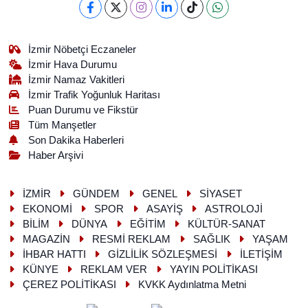
İzmir Nöbetçi Eczaneler
İzmir Hava Durumu
İzmir Namaz Vakitleri
İzmir Trafik Yoğunluk Haritası
Puan Durumu ve Fikstür
Tüm Manşetler
Son Dakika Haberleri
Haber Arşivi
İZMİR
GÜNDEM
GENEL
SİYASET
EKONOMİ
SPOR
ASAYİŞ
ASTROLOJİ
BİLİM
DÜNYA
EĞİTİM
KÜLTÜR-SANAT
MAGAZİN
RESMİ REKLAM
SAĞLIK
YAŞAM
İHBAR HATTI
GİZLİLİK SÖZLEŞMESİ
İLETİŞİM
KÜNYE
REKLAM VER
YAYIN POLİTİKASI
ÇEREZ POLİTİKASI
KVKK Aydınlatma Metni