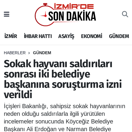
İZMİR
İzmir Nöbetçi Eczaneler
İZMİR
İHBAR HATTI
ASAYİŞ
EKONOMİ
GÜNDEM
İHBAR HATTI
İzmir Hava Durumu
DEPREM
İzmir Namaz Vakitleri
HABERLER
GÜNDEM
Sokak hayvanı saldırıları
GENEL
İzmir Trafik Yoğunluk Haritası
sonrası iki belediye
başkanına soruşturma izni
EKONOMİ
Puan Durumu ve Fikstür
verildi
SİYASET
Tüm Manşetler
İçişleri Bakanlığı, sahipsiz sokak hayvanlarının
SPOR
Son Dakika Haberleri
neden olduğu saldırılarla ilgili yürütülen
incelemeler sonucunda Köyceğiz Belediye
ASAYİŞ
Haber Arşivi
Başkanı Ali Erdoğan ve Narman Belediye