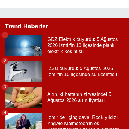
Trend Haberler
1
GDZ Elektrik duyurdu: 5 Ağustos
2026 İzmir'in 13 ilçesinde planlı
elektrik kesintisi!
2
İZSU duyurdu: 5 Ağustos 2026
İzmir'in 10 ilçesinde su kesintisi!
3
Altın iki haftanın zirvesinde! 5
Ağustos 2026 altın fiyatları
4
İzmir’de ilginç dava: Rock yıldızı
Yngwie Malmsteen’in eşi