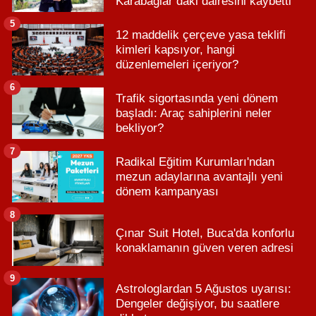
Karabağlar’daki dairesini kaybetti
5
12 maddelik çerçeve yasa teklifi
kimleri kapsıyor, hangi
düzenlemeleri içeriyor?
6
Trafik sigortasında yeni dönem
başladı: Araç sahiplerini neler
bekliyor?
7
Radikal Eğitim Kurumları'ndan
mezun adaylarına avantajlı yeni
dönem kampanyası
8
Çınar Suit Hotel, Buca'da konforlu
konaklamanın güven veren adresi
9
Astrologlardan 5 Ağustos uyarısı:
Dengeler değişiyor, bu saatlere