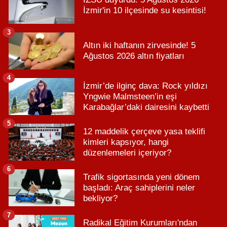
İzmir'in 10 ilçesinde su kesintisi!
3
Altın iki haftanın zirvesinde! 5
Ağustos 2026 altın fiyatları
4
İzmir’de ilginç dava: Rock yıldızı
Yngwie Malmsteen’in eşi
Karabağlar’daki dairesini kaybetti
5
12 maddelik çerçeve yasa teklifi
kimleri kapsıyor, hangi
düzenlemeleri içeriyor?
6
Trafik sigortasında yeni dönem
başladı: Araç sahiplerini neler
bekliyor?
7
Radikal Eğitim Kurumları'ndan