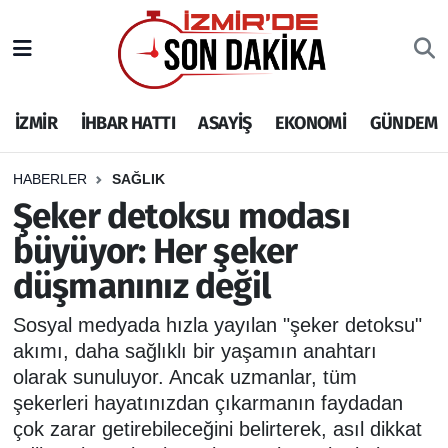
İZMİR
İzmir Nöbetçi Eczaneler
İZMİR
İHBAR HATTI
ASAYİŞ
EKONOMİ
GÜNDEM
İHBAR HATTI
İzmir Hava Durumu
DEPREM
İzmir Namaz Vakitleri
HABERLER
SAĞLIK
Şeker detoksu modası
GENEL
İzmir Trafik Yoğunluk Haritası
büyüyor: Her şeker
düşmanınız değil
EKONOMİ
Puan Durumu ve Fikstür
Sosyal medyada hızla yayılan "şeker detoksu"
SİYASET
Tüm Manşetler
akımı, daha sağlıklı bir yaşamın anahtarı
olarak sunuluyor. Ancak uzmanlar, tüm
SPOR
Son Dakika Haberleri
şekerleri hayatınızdan çıkarmanın faydadan
çok zarar getirebileceğini belirterek, asıl dikkat
ASAYİŞ
Haber Arşivi