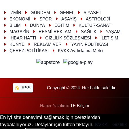
İZMİR
GÜNDEM
GENEL
SİYASET
EKONOMİ
SPOR
ASAYİŞ
ASTROLOJİ
BİLİM
DÜNYA
EĞİTİM
KÜLTÜR-SANAT
MAGAZİN
RESMİ REKLAM
SAĞLIK
YAŞAM
İHBAR HATTI
GİZLİLİK SÖZLEŞMESİ
İLETİŞİM
KÜNYE
REKLAM VER
YAYIN POLİTİKASI
ÇEREZ POLİTİKASI
KVKK Aydınlatma Metni
RSS
Copyright © 2024. Her hakkı saklıdır.
Haber Yazılımı:
TE Bilişim
En iyi site deneyimi sağlamak için çerezlerden
faydalanıyoruz. Detaylar için lütfen tıklayın.
KVKK - Gizlilik