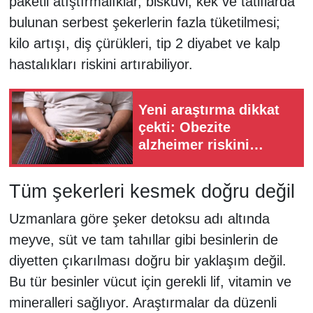
paketli atıştırmalıklar, bisküvi, kek ve tatlılarda
bulunan serbest şekerlerin fazla tüketilmesi;
kilo artışı, diş çürükleri, tip 2 diyabet ve kalp
hastalıkları riskini artırabiliyor.
Yeni araştırma dikkat
çekti: Obezite
alzheimer riskini
artırıyor!
Tüm şekerleri kesmek doğru değil
Uzmanlara göre şeker detoksu adı altında
meyve, süt ve tam tahıllar gibi besinlerin de
diyetten çıkarılması doğru bir yaklaşım değil.
Bu tür besinler vücut için gerekli lif, vitamin ve
mineralleri sağlıyor. Araştırmalar da düzenli