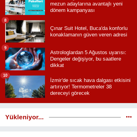
mezun adaylarına avantajlı yeni
dönem kampanyası
8
Çınar Suit Hotel, Buca'da konforlu
konaklamanın güven veren adresi
9
Astrologlardan 5 Ağustos uyarısı:
Dengeler değişiyor, bu saatlere
dikkat
10
İzmir'de sıcak hava dalgası etkisini
artırıyor! Termometreler 38
dereceyi görecek
Yükleniyor...