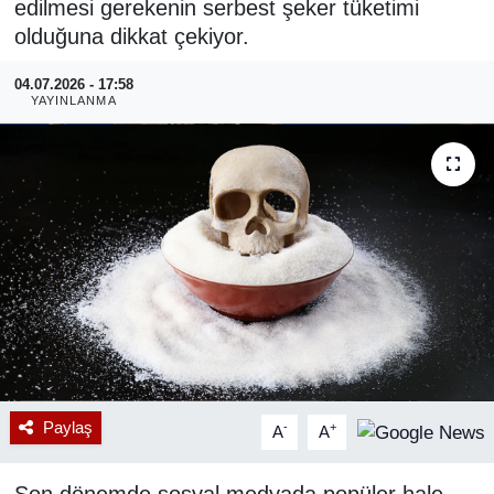
edilmesi gerekenin serbest şeker tüketimi
olduğuna dikkat çekiyor.
RESMİ REKLAM
04.07.2026 - 17:58
YAYINLANMA
Paylaş
-
+
A
A
Son dönemde sosyal medyada popüler hale