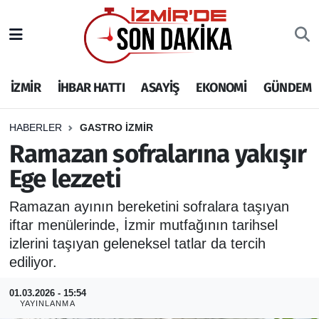
İZMİR
İzmir Nöbetçi Eczaneler
İZMİR
İHBAR HATTI
ASAYİŞ
EKONOMİ
GÜNDEM
İHBAR HATTI
İzmir Hava Durumu
DEPREM
İzmir Namaz Vakitleri
HABERLER
GASTRO İZMİR
Ramazan sofralarına yakışır
GENEL
İzmir Trafik Yoğunluk Haritası
Ege lezzeti
EKONOMİ
Puan Durumu ve Fikstür
Ramazan ayının bereketini sofralara taşıyan
iftar menülerinde, İzmir mutfağının tarihsel
SİYASET
Tüm Manşetler
izlerini taşıyan geleneksel tatlar da tercih
ediliyor.
SPOR
Son Dakika Haberleri
01.03.2026 - 15:54
YAYINLANMA
ASAYİŞ
Haber Arşivi