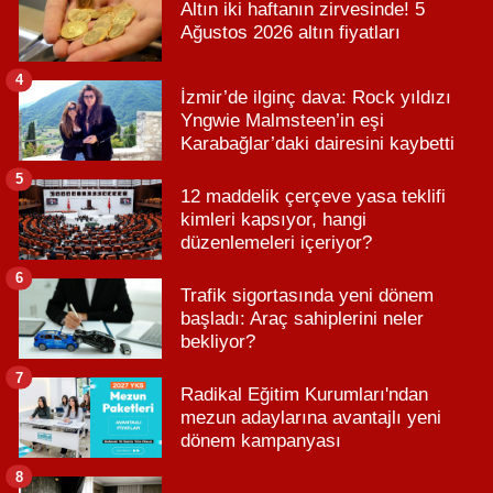
Altın iki haftanın zirvesinde! 5
Ağustos 2026 altın fiyatları
4
İzmir’de ilginç dava: Rock yıldızı
Yngwie Malmsteen’in eşi
Karabağlar’daki dairesini kaybetti
5
12 maddelik çerçeve yasa teklifi
kimleri kapsıyor, hangi
düzenlemeleri içeriyor?
6
Trafik sigortasında yeni dönem
başladı: Araç sahiplerini neler
bekliyor?
7
Radikal Eğitim Kurumları'ndan
mezun adaylarına avantajlı yeni
dönem kampanyası
8