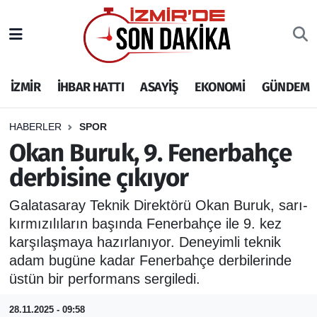
İZMİR
İzmir Nöbetçi Eczaneler
İZMİR
İHBAR HATTI
ASAYİŞ
EKONOMİ
GÜNDEM
İHBAR HATTI
İzmir Hava Durumu
DEPREM
İzmir Namaz Vakitleri
HABERLER
SPOR
Okan Buruk, 9. Fenerbahçe
GENEL
İzmir Trafik Yoğunluk Haritası
derbisine çıkıyor
EKONOMİ
Puan Durumu ve Fikstür
Galatasaray Teknik Direktörü Okan Buruk, sarı-
kırmızılıların başında Fenerbahçe ile 9. kez
SİYASET
Tüm Manşetler
karşılaşmaya hazırlanıyor. Deneyimli teknik
adam bugüne kadar Fenerbahçe derbilerinde
SPOR
Son Dakika Haberleri
üstün bir performans sergiledi.
ASAYİŞ
Haber Arşivi
28.11.2025 - 09:58