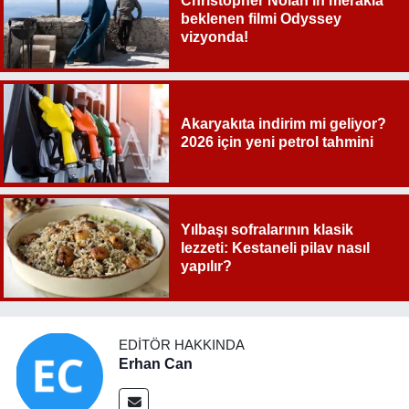
Christopher Nolan’ın merakla
beklenen filmi Odyssey
vizyonda!
Akaryakıta indirim mi geliyor?
2026 için yeni petrol tahmini
Yılbaşı sofralarının klasik
lezzeti: Kestaneli pilav nasıl
yapılır?
EDITÖR HAKKINDA
Erhan Can