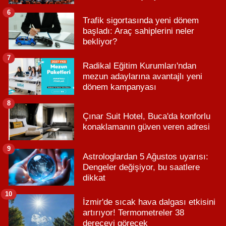
6
Trafik sigortasında yeni dönem
başladı: Araç sahiplerini neler
bekliyor?
7
Radikal Eğitim Kurumları'ndan
mezun adaylarına avantajlı yeni
dönem kampanyası
8
Çınar Suit Hotel, Buca'da konforlu
konaklamanın güven veren adresi
9
Astrologlardan 5 Ağustos uyarısı:
Dengeler değişiyor, bu saatlere
dikkat
10
İzmir'de sıcak hava dalgası etkisini
artırıyor! Termometreler 38
dereceyi görecek