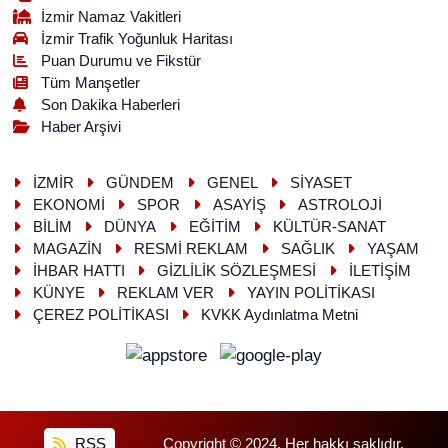
İzmir Namaz Vakitleri
İzmir Trafik Yoğunluk Haritası
Puan Durumu ve Fikstür
Tüm Manşetler
Son Dakika Haberleri
Haber Arşivi
İZMİR
GÜNDEM
GENEL
SİYASET
EKONOMİ
SPOR
ASAYİŞ
ASTROLOJİ
BİLİM
DÜNYA
EĞİTİM
KÜLTÜR-SANAT
MAGAZİN
RESMİ REKLAM
SAĞLIK
YAŞAM
İHBAR HATTI
GİZLİLİK SÖZLEŞMESİ
İLETİŞİM
KÜNYE
REKLAM VER
YAYIN POLİTİKASI
ÇEREZ POLİTİKASI
KVKK Aydınlatma Metni
RSS
Copyright © 2024. Her hakkı saklıdır.