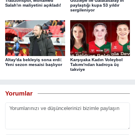
Trabzonspor, Mohamed
Göztepe ile Galatasaray'ın
Salah'ın maliyetini açıkladı!
paylaştığı kupa 53 yıldır
sergileniyor
Altay'da bekleyiş sona erdi:
Karşıyaka Kadın Voleybol
Yeni sezon mesaisi başlıyor
Takımı'ndan kadroya üç
takviye
Yorumlar