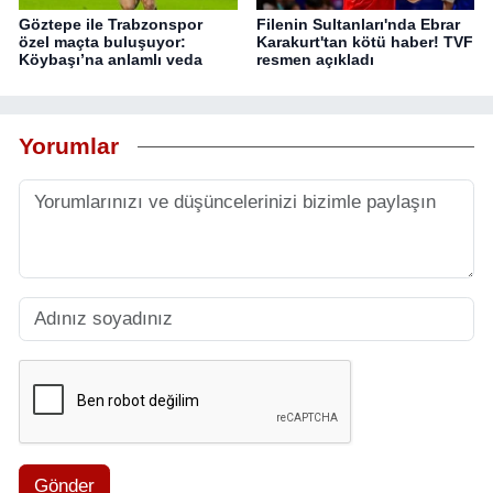
Göztepe ile Trabzonspor
Filenin Sultanları'nda Ebrar
özel maçta buluşuyor:
Karakurt'tan kötü haber! TVF
Köybaşı’na anlamlı veda
resmen açıkladı
Yorumlar
Gönder