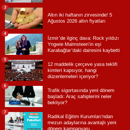
3
Altın iki haftanın zirvesinde! 5
Ağustos 2026 altın fiyatları
4
İzmir’de ilginç dava: Rock yıldızı
Yngwie Malmsteen’in eşi
Karabağlar’daki dairesini kaybetti
5
12 maddelik çerçeve yasa teklifi
kimleri kapsıyor, hangi
düzenlemeleri içeriyor?
6
Trafik sigortasında yeni dönem
başladı: Araç sahiplerini neler
bekliyor?
7
Radikal Eğitim Kurumları'ndan
mezun adaylarına avantajlı yeni
dönem kampanyası