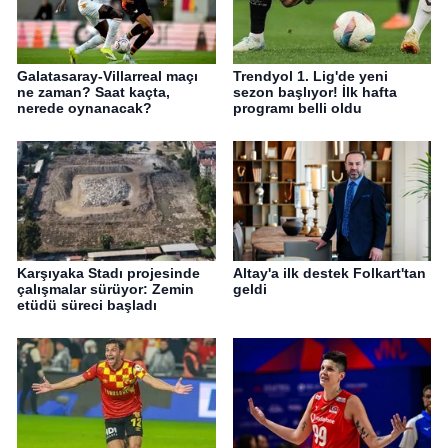
Galatasaray-Villarreal maçı
Trendyol 1. Lig'de yeni
ne zaman? Saat kaçta,
sezon başlıyor! İlk hafta
nerede oynanacak?
programı belli oldu
Karşıyaka Stadı projesinde
Altay'a ilk destek Folkart'tan
çalışmalar sürüyor: Zemin
geldi
etüdü süreci başladı