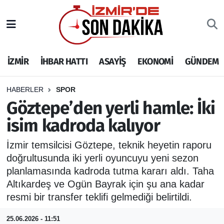
İZMİR
İzmir Nöbetçi Eczaneler
İZMİR
İHBAR HATTI
ASAYİŞ
EKONOMİ
GÜNDEM
İHBAR HATTI
İzmir Hava Durumu
DEPREM
İzmir Namaz Vakitleri
HABERLER
SPOR
Göztepe’den yerli hamle: İki
GENEL
İzmir Trafik Yoğunluk Haritası
isim kadroda kalıyor
EKONOMİ
Puan Durumu ve Fikstür
İzmir temsilcisi Göztepe, teknik heyetin raporu
doğrultusunda iki yerli oyuncuyu yeni sezon
SİYASET
Tüm Manşetler
planlamasında kadroda tutma kararı aldı. Taha
Altıkardeş ve Ogün Bayrak için şu ana kadar
SPOR
Son Dakika Haberleri
resmi bir transfer teklifi gelmediği belirtildi.
ASAYİŞ
Haber Arşivi
25.06.2026 - 11:51