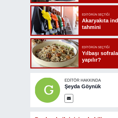
EDITÖRÜN SEÇTIĞI
Akaryakıta ind
tahmini
EDITÖRÜN SEÇTIĞI
Yılbaşı sofrala
yapılır?
EDITÖR HAKKINDA
Şeyda Göynük