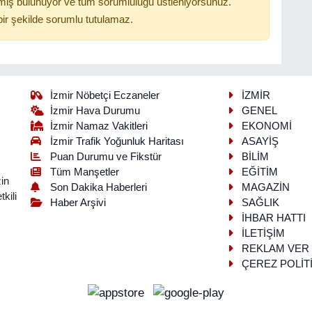
miş bulunuyor ve tüm sorumluluğu üstleniyorsunuz.
ir şekilde sorumlu tutulamaz.
İzmir Nöbetçi Eczaneler
İZMİR
İzmir Hava Durumu
GENEL
İzmir Namaz Vakitleri
EKONOMİ
İzmir Trafik Yoğunluk Haritası
ASAYİŞ
Puan Durumu ve Fikstür
BİLİM
Tüm Manşetler
EĞİTİM
in
Son Dakika Haberleri
MAGAZİN
kili
Haber Arşivi
SAĞLIK
İHBAR HATTI
İLETİŞİM
REKLAM VER
ÇEREZ POLİT