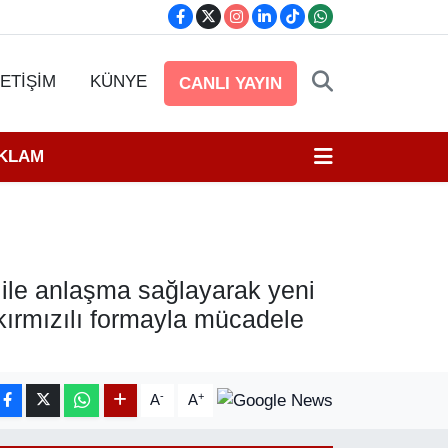
LETİŞİM
KÜNYE
CANLI YAYIN
EKLAM
 ile anlaşma sağlayarak yeni
kırmızılı formayla mücadele
-
+
A
A