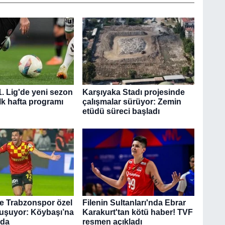
1. Lig'de yeni sezon
Karşıyaka Stadı projesinde
İlk hafta programı
çalışmalar sürüyor: Zemin
etüdü süreci başladı
le Trabzonspor özel
Filenin Sultanları'nda Ebrar
uşuyor: Köybaşı’na
Karakurt'tan kötü haber! TVF
eda
resmen açıkladı