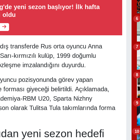
g'de yeni sezon başlıyor! İlk hafta
i oldu
6
, dış transferde Rus orta oyuncu Anna
7
 Sarı-kırmızılı kulüp, 1999 doğumlu
özleşme imzalandığını duyurdu.
8
 oyuncu pozisyonunda görev yapan
forması giyeceği belirtildi. Açıklamada,
ademiya-RBM U20, Sparta Nizhny
9
on olarak Tulitsa Tula takımlarında forma
udan yeni sezon hedefi
10