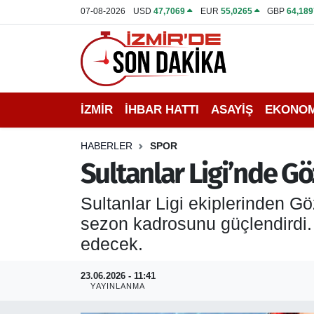
07-08-2026
USD
47,7069
EUR
55,0265
GBP
64,189
İZMİR
İzmir Nöbetçi Eczaneler
İHBAR HATTI
İzmir Hava Durumu
İZMİR
İHBAR HATTI
ASAYİŞ
EKONOM
DEPREM
İzmir Namaz Vakitleri
HABERLER
SPOR
GENEL
İzmir Trafik Yoğunluk Haritası
Sultanlar Ligi’nde G
EKONOMİ
Puan Durumu ve Fikstür
Sultanlar Ligi ekiplerinden 
sezon kadrosunu güçlendirdi. 
SİYASET
Tüm Manşetler
edecek.
SPOR
Son Dakika Haberleri
23.06.2026 - 11:41
YAYINLANMA
ASAYİŞ
Haber Arşivi