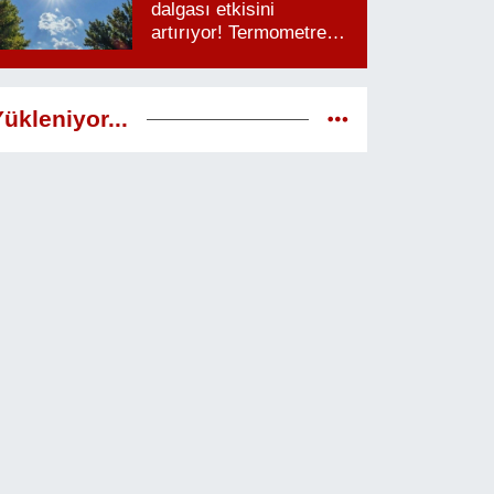
dalgası etkisini
artırıyor! Termometreler
38 dereceyi görecek
ükleniyor...