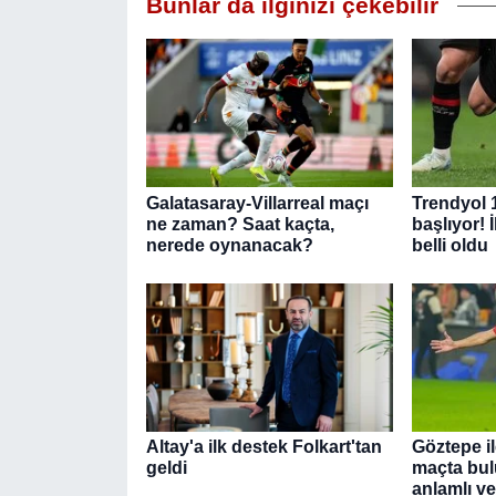
Bunlar da ilginizi çekebilir
Galatasaray-Villarreal maçı
Trendyol 
ne zaman? Saat kaçta,
başlıyor! 
nerede oynanacak?
belli oldu
Altay'a ilk destek Folkart'tan
Göztepe i
geldi
maçta bul
anlamlı v