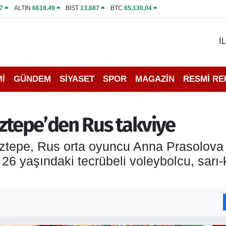
7
ALTIN
6618.49
BİST
13.887
BTC
65.130,04
İ
İ
GÜNDEM
SİYASET
SPOR
MAGAZİN
RESMİ R
öztepe’den Rus takviye
Göztepe, Rus orta oyuncu Anna Prasolova
26 yaşındaki tecrübeli voleybolcu, sarı-