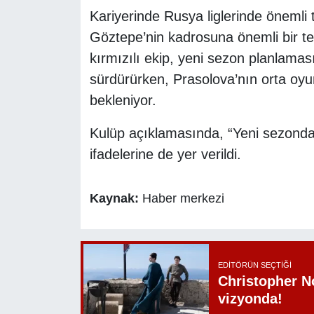
Kariyerinde Rusya liglerinde önemli
Göztepe’nin kadrosuna önemli bir tec
kırmızılı ekip, yeni sezon planlam
sürdürürken, Prasolova’nın orta oy
bekleniyor.
Kulüp açıklamasında, “Yeni sezonda
ifadelerine de yer verildi.
Kaynak:
Haber merkezi
EDITÖRÜN SEÇTIĞI
Christopher N
vizyonda!