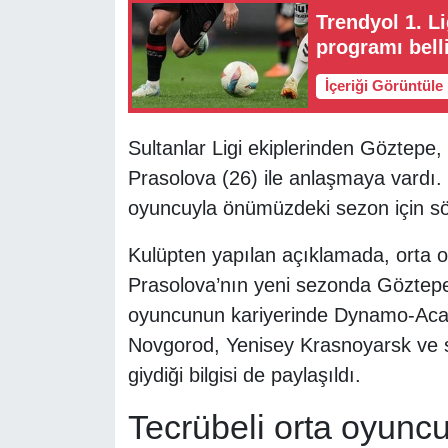
Trendyol 1. Li
programı bell
İçeriği Görüntüle
Sultanlar Ligi ekiplerinden Göztepe
Prasolova (26) ile anlaşmaya vardı.
oyuncuyla önümüzdeki sezon için s
Kulüpten yapılan açıklamada, orta
Prasolova’nın yeni sezonda Göztepe 
oyuncunun kariyerinde Dynamo-Ac
Novgorod, Yenisey Krasnoyarsk ve s
giydiği bilgisi de paylaşıldı.
Tecrübeli orta oyunc