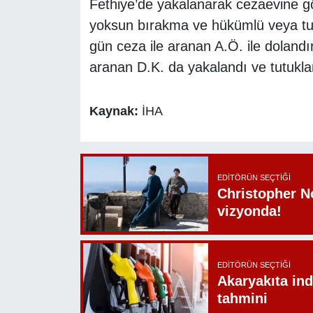
Fethiye’de yakalanarak cezaevine gön
yoksun bırakma ve hükümlü veya tut
gün ceza ile aranan A.Ö. ile dolandır
aranan D.K. da yakalandı ve tutukla
Kaynak:
İHA
EDITÖRÜN SEÇTIĞI
Christopher N
vizyonda!
EDITÖRÜN SEÇTIĞI
Akaryakıta ind
tahmini