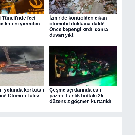
 Tüneli'nde feci
İzmir'de kontrolden çıkan
ın kabini yerinden
otomobil dükkana daldı!
Önce kepengi kırdı, sonra
duvarı yıktı
ın yolunda korkutan
Çeşme açıklarında can
ını! Otomobil alev
pazarı! Lastik bottaki 25
ı
düzensiz göçmen kurtarıldı