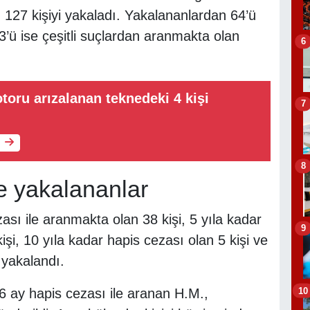
 127 kişiyi yakaladı. Yakalananlardan 64’ü
’ü ise çeşitli suçlardan aranmakta olan
6
oru arızalanan teknedeki 4 kişi
7
8
e yakalananlar
ası ile aranmakta olan 38 kişi, 5 yıla kadar
9
şi, 10 yıla kadar hapis cezası olan 5 kişi ve
 yakalandı.
10
6 ay hapis cezası ile aranan H.M.,