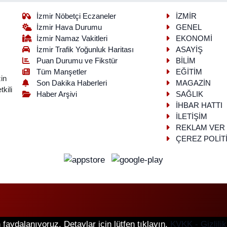
İzmir Nöbetçi Eczaneler
İZMİR
İzmir Hava Durumu
GENEL
İzmir Namaz Vakitleri
EKONOMİ
İzmir Trafik Yoğunluk Haritası
ASAYİŞ
Puan Durumu ve Fikstür
BİLİM
Tüm Manşetler
EĞİTİM
in
Son Dakika Haberleri
MAGAZİN
kili
Haber Arşivi
SAĞLIK
İHBAR HATTI
İLETİŞİM
REKLAM VER
ÇEREZ POLİT
faydalanıyoruz. Detaylar için lütfen tıklayın.
KVKK - Gizlilik