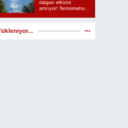
dalgası etkisini
artırıyor! Termometreler
38 dereceyi görecek
ükleniyor...