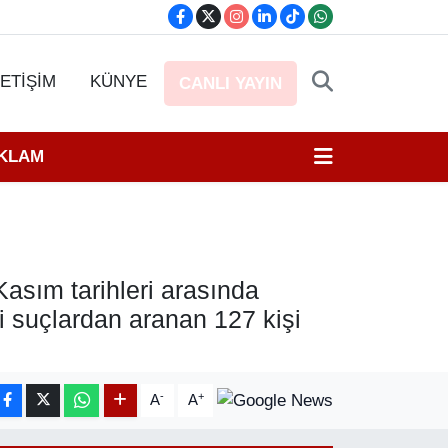
LETİŞİM
KÜNYE
CANLI YAYIN
EKLAM
asım tarihleri arasında
li suçlardan aranan 127 kişi
-
+
A
A