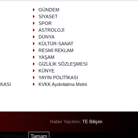
GÜNDEM
SİYASET
SPOR
ASTROLOJİ
DÜNYA
KÜLTÜR-SANAT
RESMİ REKLAM
YAŞAM
GİZLİLİK SÖZLEŞMESİ
KÜNYE
YAYIN POLİTİKASI
İKASI
KVKK Aydınlatma Metni
Haber Yazılımı:
TE Bilişim
 Politikamız
Tamam