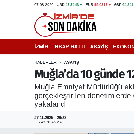
07-08-2026
USD
47,7143
EUR
55,0317
GBP
64,246
İZMİR
İzmir Nöbetçi Eczaneler
İHBAR HATTI
İzmir Hava Durumu
İZMİR
İHBAR HATTI
ASAYİŞ
EKONOM
DEPREM
İzmir Namaz Vakitleri
HABERLER
ASAYİŞ
GENEL
İzmir Trafik Yoğunluk Haritası
Muğla’da 10 günde 12
EKONOMİ
Puan Durumu ve Fikstür
Muğla Emniyet Müdürlüğü ekip
gerçekleştirilen denetimlerde 
SİYASET
Tüm Manşetler
yakalandı.
SPOR
Son Dakika Haberleri
27.11.2025 - 20:23
YAYINLANMA
ASAYİŞ
Haber Arşivi