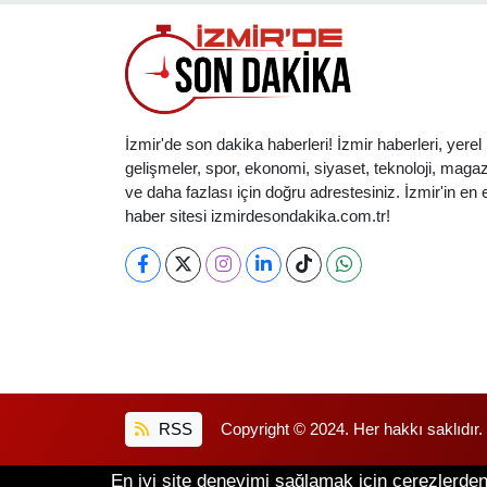
İzmir'de son dakika haberleri! İzmir haberleri, yerel
gelişmeler, spor, ekonomi, siyaset, teknoloji, magaz
ve daha fazlası için doğru adrestesiniz. İzmir'in en et
haber sitesi izmirdesondakika.com.tr!
RSS
Copyright © 2024. Her hakkı saklıdır.
En iyi site deneyimi sağlamak için çerezlerden 