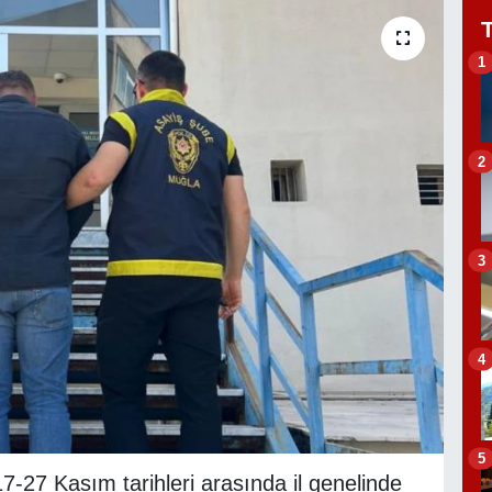
1
2
3
4
5
7-27 Kasım tarihleri arasında il genelinde