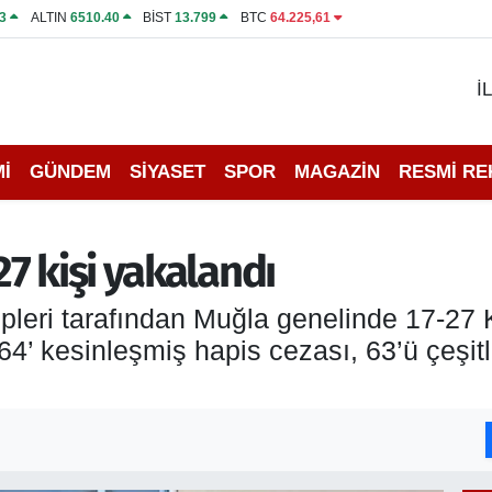
3
ALTIN
6510.40
BİST
13.799
BTC
64.225,61
İ
İ
GÜNDEM
SİYASET
SPOR
MAGAZİN
RESMİ R
7 kişi yakalandı
leri tarafından Muğla genelinde 17-27 K
64’ kesinleşmiş hapis cezası, 63’ü çeşit