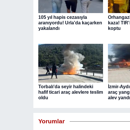
105 yıl hapis cezasıyla
Orhangazi
aranıyordu! Urla'da kaçarken
kaza! TIR'
yakalandı
koptu
Torbalı'da seyir halindeki
İzmir-Ayd
hafif ticari araç alevlere teslim
araç yang
oldu
alev yand
Yorumlar