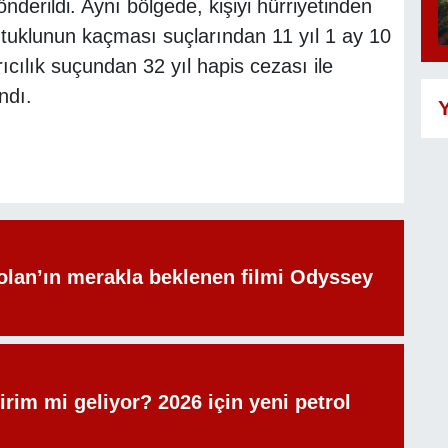
derildi. Aynı bölgede, kişiyi hürriyetinden
uklunun kaçması suçlarından 11 yıl 1 ay 10
ıcılık suçundan 32 yıl hapis cezası ile
ndı.
Y
olan’ın merakla beklenen filmi Odyssey
irim mi geliyor? 2026 için yeni petrol