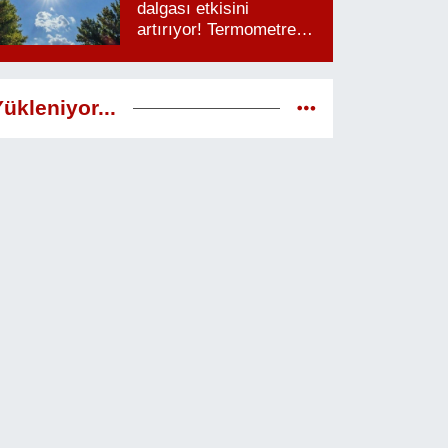
dalgası etkisini
artırıyor! Termometreler
38 dereceyi görecek
ükleniyor...