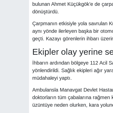
bulunan Ahmet Küçükgök’e de çarpan 
dönüştürdü.
Çarpmanın etkisiyle yola savrulan K
aynı yönde ilerleyen başka bir otom
geçti. Kazayı görenlerin ihbarı üzer
Ekipler olay yerine se
İhbarın ardından bölgeye 112 Acil Sa
yönlendirildi. Sağlık ekipleri ağır y
müdahaleyi yaptı.
Ambulansla Manavgat Devlet Hastan
doktorların tüm çabalarına rağmen 
üzüntüye neden olurken, kara yolunda