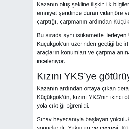
Kazanın oluş şekline ilişkin ilk bilgil
emniyet şeridinde duran vidanjöre 
çarptığı, çarpmanın ardından Küçükg
Bu sırada aynı istikamette ilerleyen
Küçükgök’ün üzerinden geçtiği belirtil
araçların konumları ve çarpma anına 
inceleniyor.
Kızını YKS’ye götürü
Kazanın ardından ortaya çıkan detay
Küçükgök’ün, kızını YKS’nin ikinci o
yola çıktığı öğrenildi.
Sınav heyecanıyla başlayan yolculuk,
sonuçlandı. Yakınları ve çevresi, K