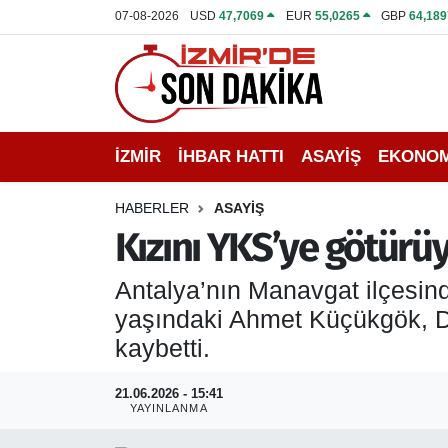
07-08-2026
USD
47,7069
EUR
55,0265
GBP
64,189
İZMİR
İzmir Nöbetçi Eczaneler
İHBAR HATTI
İzmir Hava Durumu
İZMİR
İHBAR HATTI
ASAYİŞ
EKONOM
DEPREM
İzmir Namaz Vakitleri
HABERLER
ASAYİŞ
GENEL
İzmir Trafik Yoğunluk Haritası
Kızını YKS’ye götürüy
EKONOMİ
Puan Durumu ve Fikstür
Antalya’nın Manavgat ilçesind
yaşındaki Ahmet Küçükgök, D
SİYASET
Tüm Manşetler
kaybetti.
SPOR
Son Dakika Haberleri
21.06.2026 - 15:41
YAYINLANMA
ASAYİŞ
Haber Arşivi