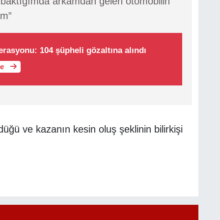
baktığımda arkamdan gelen otomobilin
üm”
erasyonu: 104 şüpheli gözaltına alındı
le
ğü ve kazanın kesin oluş şeklinin bilirkişi