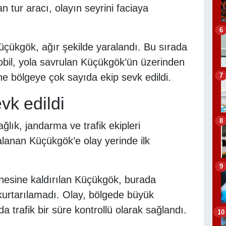
tur aracı, olayın seyrini faciaya
6
üçükgök, ağır şekilde yaralandı. Bu sırada
obil, yola savrulan Küçükgök’ün üzerinden
7
ine bölgeye çok sayıda ekip sevk edildi.
vk edildi
8
ğlık, jandarma ve trafik ekipleri
aralanan Küçükgök’e olay yerinde ilk
9
esine kaldırılan Küçükgök, burada
kurtarılamadı. Olay, bölgede büyük
 trafik bir süre kontrollü olarak sağlandı.
10