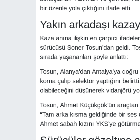
bir özenle yola çıktığını ifade etti.
Yakın arkadaşı kazayı
Kaza anına ilişkin en çarpıcı ifadel
sürücüsü Soner Tosun’dan geldi. Tos
sırada yaşananları şöyle anlattı:
Tosun, Alanya’dan Antalya’ya doğru gi
korna çalıp selektör yaptığını belirt
olabileceğini düşünerek vidanjörü yol
Tosun, Ahmet Küçükgök’ün araçtan ine
“Tam arka kısma geldiğinde bir ses
Ahmet sabah kızını YKS’ye götürmek 
Sürücüler gözaltına a