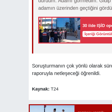
durdum. Adamı görmedim. Gidip 
adamın üzerinden geçtiğini görd
30 ilde IŞİD op
İçeriği Görüntü
Soruşturmanın çok yönlü olarak sürdü
raporuyla netleşeceği öğrenildi.
Kaynak:
T24