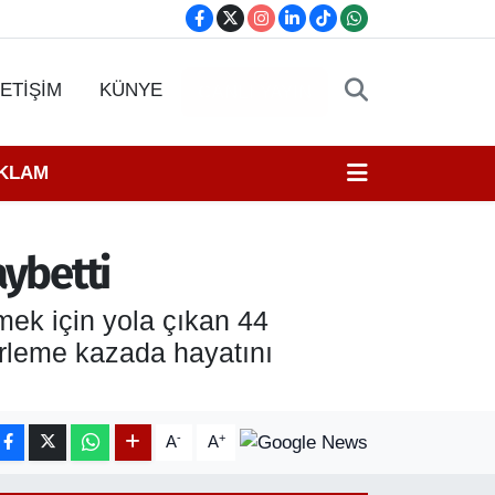
LETİŞİM
KÜNYE
CANLI YAYIN
EKLAM
aybetti
mek için yola çıkan 44
rleme kazada hayatını
-
+
A
A