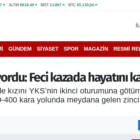
7
ALTIN
6618.49
BİST
13.887
BTC
65.130,04
İ
İ
GÜNDEM
SİYASET
SPOR
MAGAZİN
RESMİ R
ordu: Feci kazada hayatını k
e kızını YKS’nin ikinci oturumuna götür
-400 kara yolunda meydana gelen zinci