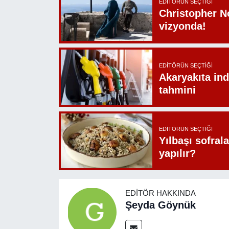
EDITÖRÜN SEÇTIĞI
Christopher N
vizyonda!
EDITÖRÜN SEÇTIĞI
Akaryakıta ind
tahmini
EDITÖRÜN SEÇTIĞI
Yılbaşı sofrala
yapılır?
EDITÖR HAKKINDA
Şeyda Göynük