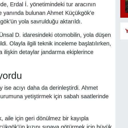
erde, Erdal İ. yönetimindeki tur aracının
ve yanında bulunan Ahmet Küçükgök’e
ök’ün yola savrulduğu aktarıldı.
Y
 Ünsal D. idaresindeki otomobilin, yola düşen
di. Olayla ilgili teknik inceleme başlatılırken,
ilişkin detaylar jandarma ekiplerince
yordu
 ise acıyı daha da derinleştirdi. Ahmet
turumuna yetiştirmek için sabah saatlerinde
 aile için geri dönülmez bir kayıpla
üçükgök’ün kızını sınava götürmek için büyük