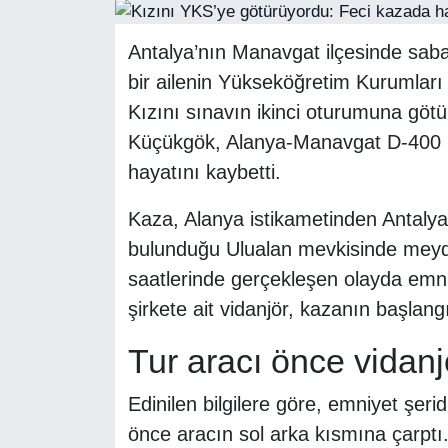
RESMİ REKLAM
Antalya’nın Manavgat ilçesinde saba
bir ailenin Yükseköğretim Kurumlar
Kızını sınavın ikinci oturumuna göt
Küçükgök, Alanya-Manavgat D-400 k
hayatını kaybetti.
Kaza, Alanya istikametinden Antalya
bulunduğu Ulualan mevkisinde meyda
saatlerinde gerçekleşen olayda emni
şirkete ait vidanjör, kazanın başlang
Tur aracı önce vidanj
Edinilen bilgilere göre, emniyet şeri
önce aracın sol arka kısmına çarpt