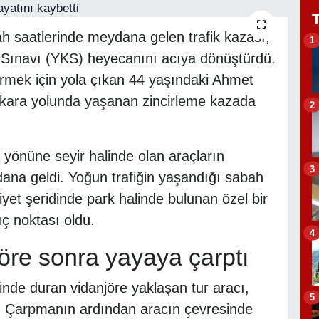
h saatlerinde meydana gelen trafik kazası,
1
ı Sınavı (YKS) heyecanını acıya dönüştürdü.
ürmek için yola çıkan 44 yaşındaki Ahmet
ara yolunda yaşanan zincirleme kazada
2
 yönüne seyir halinde olan araçların
3
na geldi. Yoğun trafiğin yaşandığı sabah
yet şeridinde park halinde bulunan özel bir
ıç noktası oldu.
4
öre sonra yayaya çarptı
dinde duran vidanjöre yaklaşan tur aracı,
5
ı. Çarpmanın ardından aracın çevresinde