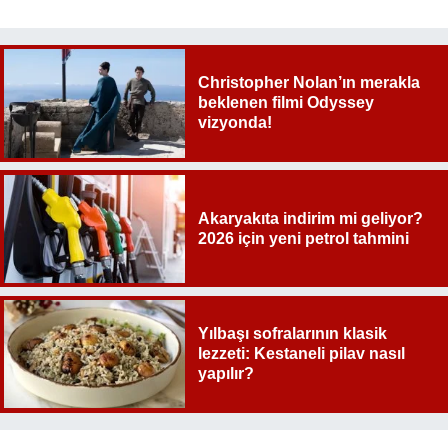
Christopher Nolan’ın merakla
beklenen filmi Odyssey
vizyonda!
Akaryakıta indirim mi geliyor?
2026 için yeni petrol tahmini
Yılbaşı sofralarının klasik
lezzeti: Kestaneli pilav nasıl
yapılır?