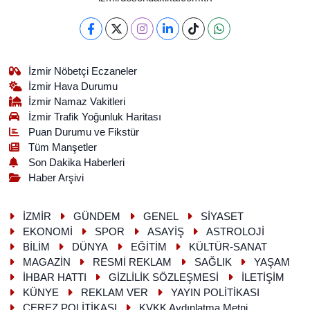
İzmir Nöbetçi Eczaneler
İzmir Hava Durumu
İzmir Namaz Vakitleri
İzmir Trafik Yoğunluk Haritası
Puan Durumu ve Fikstür
Tüm Manşetler
Son Dakika Haberleri
Haber Arşivi
İZMİR
GÜNDEM
GENEL
SİYASET
EKONOMİ
SPOR
ASAYİŞ
ASTROLOJİ
BİLİM
DÜNYA
EĞİTİM
KÜLTÜR-SANAT
MAGAZİN
RESMİ REKLAM
SAĞLIK
YAŞAM
İHBAR HATTI
GİZLİLİK SÖZLEŞMESİ
İLETİŞİM
KÜNYE
REKLAM VER
YAYIN POLİTİKASI
ÇEREZ POLİTİKASI
KVKK Aydınlatma Metni