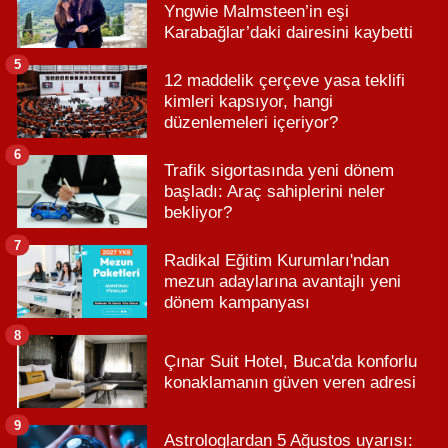
Yngwie Malmsteen’in eşi
Karabağlar’daki dairesini kaybetti
5
12 maddelik çerçeve yasa teklifi
kimleri kapsıyor, hangi
düzenlemeleri içeriyor?
6
Trafik sigortasında yeni dönem
başladı: Araç sahiplerini neler
bekliyor?
7
Radikal Eğitim Kurumları'ndan
mezun adaylarına avantajlı yeni
dönem kampanyası
8
Çınar Suit Hotel, Buca'da konforlu
konaklamanın güven veren adresi
9
Astrologlardan 5 Ağustos uyarısı: