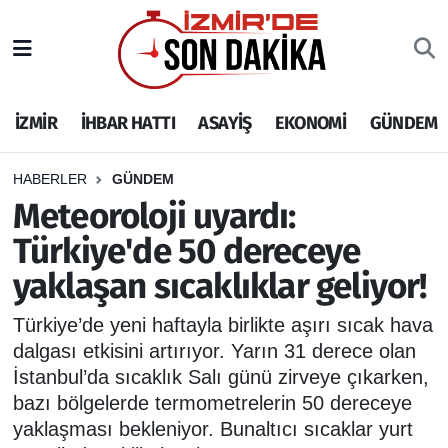
İZMİR
İzmir Nöbetçi Eczaneler
İZMİR
İHBAR HATTI
ASAYİŞ
EKONOMİ
GÜNDEM
İHBAR HATTI
İzmir Hava Durumu
DEPREM
İzmir Namaz Vakitleri
HABERLER
GÜNDEM
Meteoroloji uyardı:
GENEL
İzmir Trafik Yoğunluk Haritası
Türkiye'de 50 dereceye
yaklaşan sıcaklıklar geliyor!
EKONOMİ
Puan Durumu ve Fikstür
Türkiye’de yeni haftayla birlikte aşırı sıcak hava
SİYASET
Tüm Manşetler
dalgası etkisini artırıyor. Yarın 31 derece olan
İstanbul’da sıcaklık Salı günü zirveye çıkarken,
SPOR
Son Dakika Haberleri
bazı bölgelerde termometrelerin 50 dereceye
yaklaşması bekleniyor. Bunaltıcı sıcaklar yurt
ASAYİŞ
Haber Arşivi