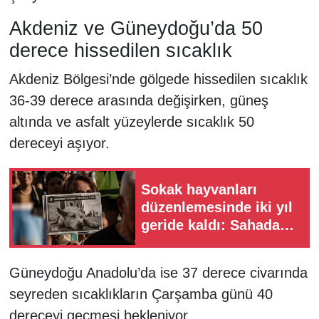
Akdeniz ve Güneydoğu’da 50
derece hissedilen sıcaklık
Akdeniz Bölgesi’nde gölgede hissedilen sıcaklık
36-39 derece arasında değişirken, güneş
altında ve asfalt yüzeylerde sıcaklık 50
dereceyi aşıyor.
Sokak hayvanları
düzenlemesinde iki yıl
geride kaldı: Sahada
neler yaşandı,
tartışmalar neden
Güneydoğu Anadolu’da ise 37 derece civarında
sürüyor?
seyreden sıcaklıkların Çarşamba günü 40
dereceyi geçmesi bekleniyor.