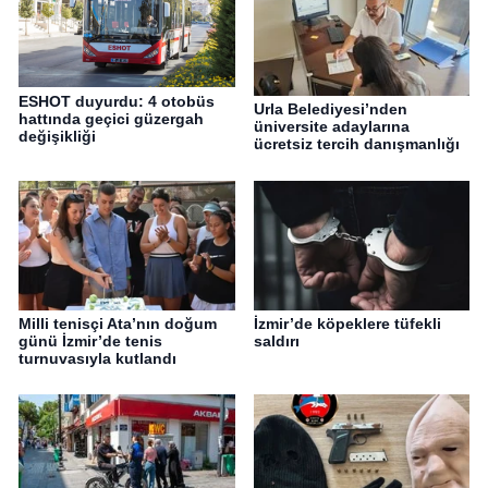
ESHOT duyurdu: 4 otobüs
Urla Belediyesi’nden
hattında geçici güzergah
üniversite adaylarına
değişikliği
ücretsiz tercih danışmanlığı
Milli tenisçi Ata’nın doğum
İzmir’de köpeklere tüfekli
günü İzmir’de tenis
saldırı
turnuvasıyla kutlandı