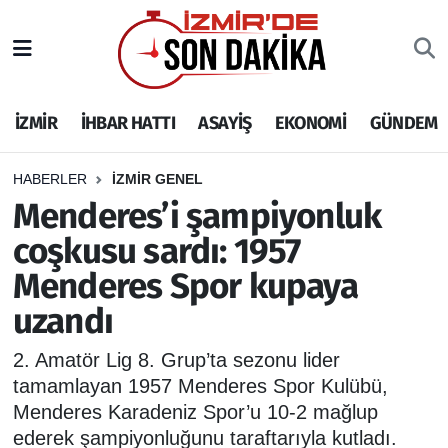
İZMİR
İzmir Nöbetçi Eczaneler
İZMİR
İHBAR HATTI
ASAYİŞ
EKONOMİ
GÜNDEM
İHBAR HATTI
İzmir Hava Durumu
DEPREM
İzmir Namaz Vakitleri
HABERLER
İZMİR GENEL
Menderes’i şampiyonluk
GENEL
İzmir Trafik Yoğunluk Haritası
coşkusu sardı: 1957
Menderes Spor kupaya
EKONOMİ
Puan Durumu ve Fikstür
uzandı
SİYASET
Tüm Manşetler
2. Amatör Lig 8. Grup’ta sezonu lider
SPOR
Son Dakika Haberleri
tamamlayan 1957 Menderes Spor Kulübü,
Menderes Karadeniz Spor’u 10-2 mağlup
ASAYİŞ
Haber Arşivi
ederek şampiyonluğunu taraftarıyla kutladı.