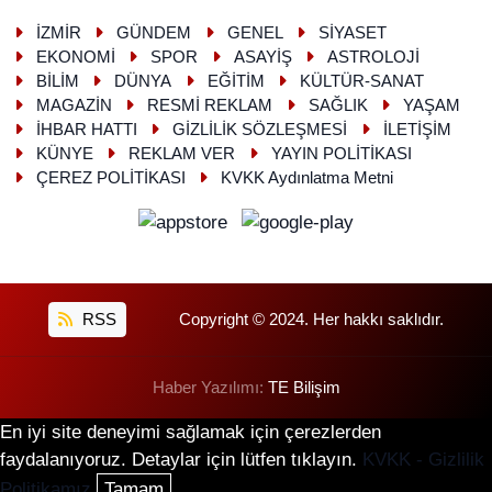
İZMİR
GÜNDEM
GENEL
SİYASET
EKONOMİ
SPOR
ASAYİŞ
ASTROLOJİ
BİLİM
DÜNYA
EĞİTİM
KÜLTÜR-SANAT
MAGAZİN
RESMİ REKLAM
SAĞLIK
YAŞAM
İHBAR HATTI
GİZLİLİK SÖZLEŞMESİ
İLETİŞİM
KÜNYE
REKLAM VER
YAYIN POLİTİKASI
ÇEREZ POLİTİKASI
KVKK Aydınlatma Metni
RSS
Copyright © 2024. Her hakkı saklıdır.
Haber Yazılımı:
TE Bilişim
En iyi site deneyimi sağlamak için çerezlerden
faydalanıyoruz. Detaylar için lütfen tıklayın.
KVKK - Gizlilik
Politikamız
Tamam