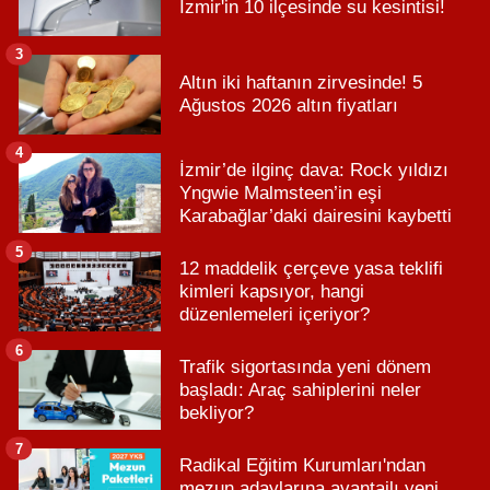
İzmir'in 10 ilçesinde su kesintisi!
3
Altın iki haftanın zirvesinde! 5
Ağustos 2026 altın fiyatları
4
İzmir’de ilginç dava: Rock yıldızı
Yngwie Malmsteen’in eşi
Karabağlar’daki dairesini kaybetti
5
12 maddelik çerçeve yasa teklifi
kimleri kapsıyor, hangi
düzenlemeleri içeriyor?
6
Trafik sigortasında yeni dönem
başladı: Araç sahiplerini neler
bekliyor?
7
Radikal Eğitim Kurumları'ndan
mezun adaylarına avantajlı yeni