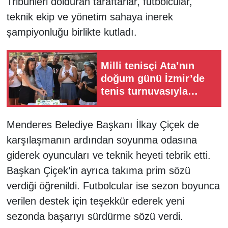
Tribünleri dolduran taraftarlar, futbolcular,
teknik ekip ve yönetim sahaya inerek
şampiyonluğu birlikte kutladı.
Milli tenisçi Ata’nın
doğum günü İzmir’de
tenis turnuvasıyla
kutlandı
Menderes Belediye Başkanı İlkay Çiçek de
karşılaşmanın ardından soyunma odasına
giderek oyuncuları ve teknik heyeti tebrik etti.
Başkan Çiçek’in ayrıca takıma prim sözü
verdiği öğrenildi. Futbolcular ise sezon boyunca
verilen destek için teşekkür ederek yeni
sezonda başarıyı sürdürme sözü verdi.