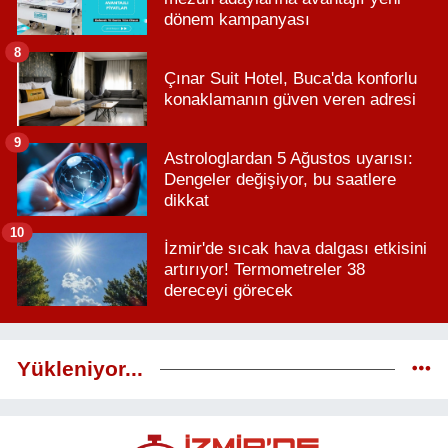
dönem kampanyası
8
Çınar Suit Hotel, Buca'da konforlu
konaklamanın güven veren adresi
9
Astrologlardan 5 Ağustos uyarısı:
Dengeler değişiyor, bu saatlere
dikkat
10
İzmir'de sıcak hava dalgası etkisini
artırıyor! Termometreler 38
dereceyi görecek
Yükleniyor...