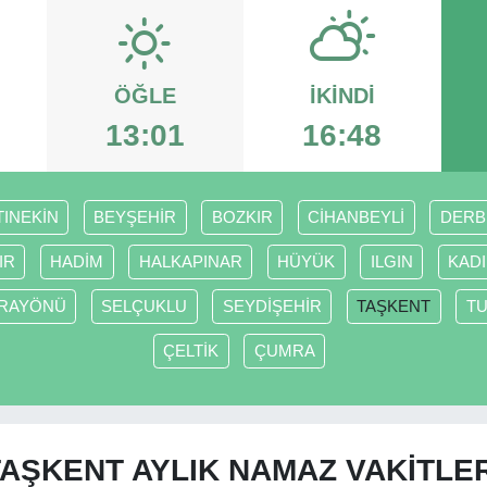
ÖĞLE
İKINDI
13:01
16:48
TINEKİN
BEYŞEHİR
BOZKIR
CİHANBEYLİ
DERB
IR
HADİM
HALKAPINAR
HÜYÜK
ILGIN
KAD
RAYÖNÜ
SELÇUKLU
SEYDİŞEHİR
TAŞKENT
T
ÇELTİK
ÇUMRA
TAŞKENT AYLIK NAMAZ VAKITLER