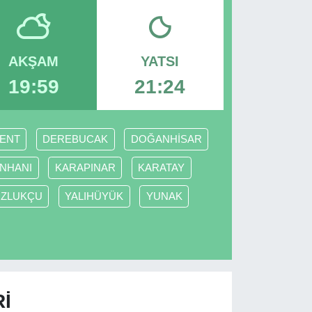
AKŞAM
YATSI
19:59
21:24
ENT
DEREBUCAK
DOĞANHİSAR
INHANI
KARAPINAR
KARATAY
UZLUKÇU
YALIHÜYÜK
YUNAK
I