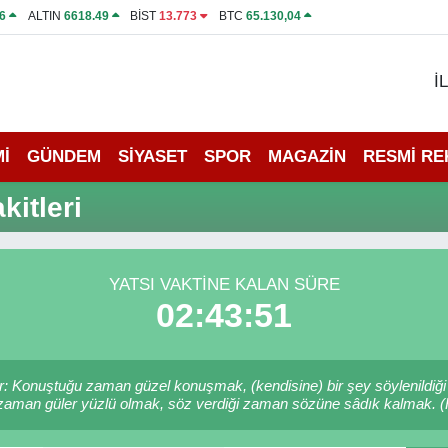
6
ALTIN
6618.49
BİST
13.773
BTC
65.130,04
İ
İ
GÜNDEM
SİYASET
SPOR
MAGAZİN
RESMİ R
itleri
YATSI VAKTINE KALAN SÜRE
02:43:51
r: Konuştuğu zaman güzel konuşmak, (kendisine) bir şey söylenildiği
 zaman güler yüzlü olmak, söz verdiği zaman sözüne sâdık kalmak. (H