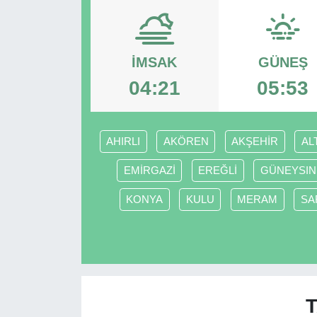
RESMİ REKLAM
İMSAK
GÜNEŞ
04:21
05:53
AHIRLI
AKÖREN
AKŞEHİR
AL
EMİRGAZİ
EREĞLİ
GÜNEYSIN
KONYA
KULU
MERAM
SA