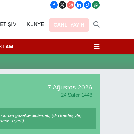
LETİŞİM
KÜNYE
CANLI YAYIN
EKLAM
7 Ağustos 2026
24 Safer 1448
 zaman güzelce dinlemek, (din kardeşiyle)
adis-i şerif)