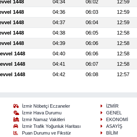
evvel 1448
04:34
06:02
12:59
evvel 1448
04:36
06:03
12:59
evvel 1448
04:37
06:04
12:59
evvel 1448
04:38
06:05
12:58
evvel 1448
04:39
06:06
12:58
levvel 1448
04:40
06:06
12:58
levvel 1448
04:41
06:07
12:58
levvel 1448
04:42
06:08
12:57
İzmir Nöbetçi Eczaneler
İZMİR
İzmir Hava Durumu
GENEL
İzmir Namaz Vakitleri
EKONOMİ
İzmir Trafik Yoğunluk Haritası
ASAYİŞ
Puan Durumu ve Fikstür
BİLİM