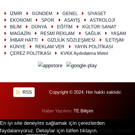
İZMİR
GÜNDEM
GENEL
SİYASET
EKONOMİ
SPOR
ASAYİŞ
ASTROLOJİ
BİLİM
DÜNYA
EĞİTİM
KÜLTÜR-SANAT
MAGAZİN
RESMİ REKLAM
SAĞLIK
YAŞAM
İHBAR HATTI
GİZLİLİK SÖZLEŞMESİ
İLETİŞİM
KÜNYE
REKLAM VER
YAYIN POLİTİKASI
ÇEREZ POLİTİKASI
KVKK Aydınlatma Metni
RSS
Copyright © 2024. Her hakkı saklıdır.
Haber Yazılımı:
TE Bilişim
En iyi site deneyimi sağlamak için çerezlerden
faydalanıyoruz. Detaylar için lütfen tıklayın.
KVKK - Gizlilik