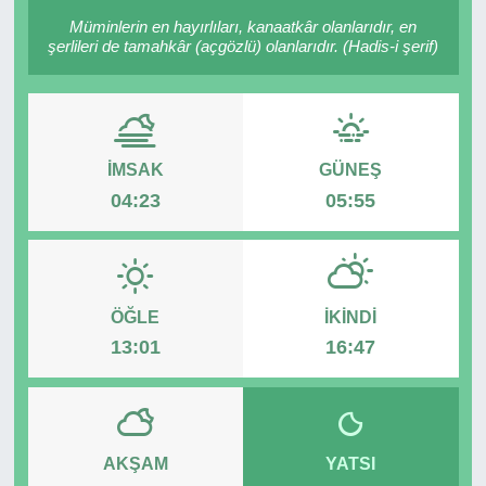
Müminlerin en hayırlıları, kanaatkâr olanlarıdır, en
RESMİ REKLAM
şerlileri de tamahkâr (açgözlü) olanlarıdır. (Hadis-i şerif)
İMSAK
GÜNEŞ
04:23
05:55
ÖĞLE
İKINDI
13:01
16:47
AKŞAM
YATSI