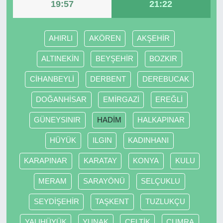
19:57
21:22
AHIRLI
AKÖREN
AKŞEHİR
ALTINEKİN
BEYŞEHİR
BOZKIR
CİHANBEYLİ
DERBENT
DEREBUCAK
DOĞANHİSAR
EMİRGAZİ
EREĞLİ
GÜNEYSINIR
HADİM
HALKAPINAR
HÜYÜK
ILGIN
KADINHANI
KARAPINAR
KARATAY
KONYA
KULU
MERAM
SARAYÖNÜ
SELÇUKLU
SEYDİŞEHİR
TAŞKENT
TUZLUKÇU
YALIHÜYÜK
YUNAK
ÇELTİK
ÇUMRA