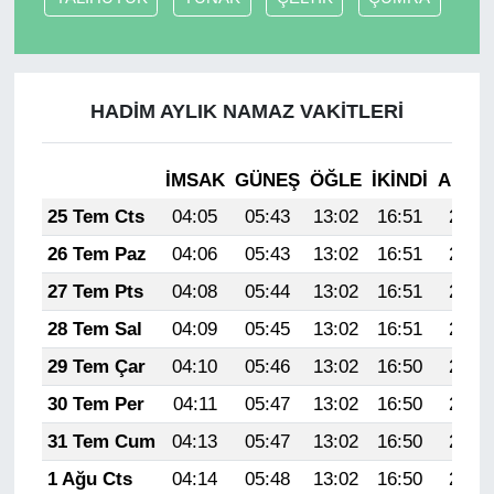
HADİM AYLIK NAMAZ VAKITLERI
İMSAK
GÜNEŞ
ÖĞLE
İKINDI
AKŞA
25 Tem Cts
04:05
05:43
13:02
16:51
20:11
26 Tem Paz
04:06
05:43
13:02
16:51
20:10
27 Tem Pts
04:08
05:44
13:02
16:51
20:09
28 Tem Sal
04:09
05:45
13:02
16:51
20:09
29 Tem Çar
04:10
05:46
13:02
16:50
20:08
30 Tem Per
04:11
05:47
13:02
16:50
20:07
31 Tem Cum
04:13
05:47
13:02
16:50
20:06
1 Ağu Cts
04:14
05:48
13:02
16:50
20:05