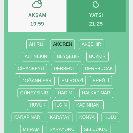
AKŞAM
YATSI
19:59
21:25
AHIRLI
AKÖREN
AKŞEHİR
ALTINEKİN
BEYŞEHİR
BOZKIR
CİHANBEYLİ
DERBENT
DEREBUCAK
DOĞANHİSAR
EMİRGAZİ
EREĞLİ
GÜNEYSINIR
HADİM
HALKAPINAR
HÜYÜK
ILGIN
KADINHANI
KARAPINAR
KARATAY
KONYA
KULU
MERAM
SARAYÖNÜ
SELÇUKLU