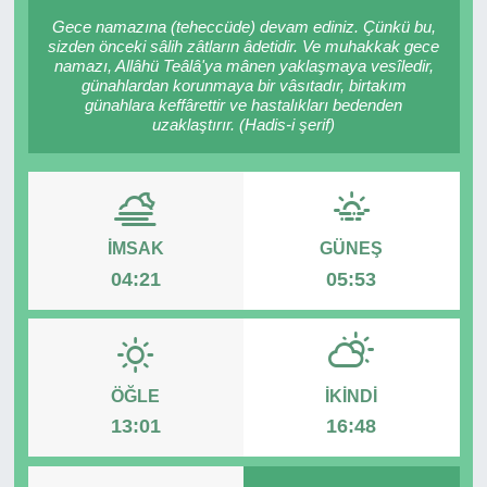
Gece namazına (teheccüde) devam ediniz. Çünkü bu,
RESMİ REKLAM
sizden önceki sâlih zâtların âdetidir. Ve muhakkak gece
namazı, Allâhü Teâlâ'ya mânen yaklaşmaya vesîledir,
günahlardan korunmaya bir vâsıtadır, birtakım
günahlara keffârettir ve hastalıkları bedenden
uzaklaştırır. (Hadis-i şerif)
İMSAK
GÜNEŞ
04:21
05:53
ÖĞLE
İKINDI
13:01
16:48