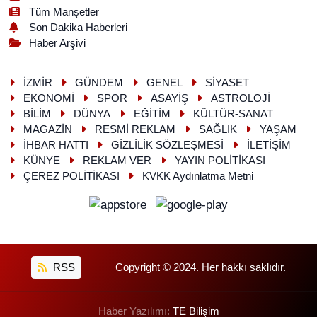
Tüm Manşetler
Son Dakika Haberleri
Haber Arşivi
İZMİR
GÜNDEM
GENEL
SİYASET
EKONOMİ
SPOR
ASAYİŞ
ASTROLOJİ
BİLİM
DÜNYA
EĞİTİM
KÜLTÜR-SANAT
MAGAZİN
RESMİ REKLAM
SAĞLIK
YAŞAM
İHBAR HATTI
GİZLİLİK SÖZLEŞMESİ
İLETİŞİM
KÜNYE
REKLAM VER
YAYIN POLİTİKASI
ÇEREZ POLİTİKASI
KVKK Aydınlatma Metni
RSS
Copyright © 2024. Her hakkı saklıdır.
Haber Yazılımı:
TE Bilişim