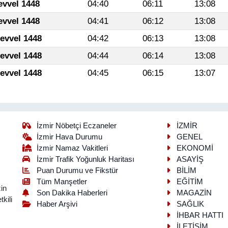
evvel 1448
04:40
06:11
13:08
evvel 1448
04:41
06:12
13:08
levvel 1448
04:42
06:13
13:08
levvel 1448
04:44
06:14
13:08
levvel 1448
04:45
06:15
13:07
İzmir Nöbetçi Eczaneler
İZMİR
İzmir Hava Durumu
GENEL
İzmir Namaz Vakitleri
EKONOMİ
İzmir Trafik Yoğunluk Haritası
ASAYİŞ
Puan Durumu ve Fikstür
BİLİM
Tüm Manşetler
EĞİTİM
in
Son Dakika Haberleri
MAGAZİN
kili
Haber Arşivi
SAĞLIK
İHBAR HATTI
İLETİŞİM