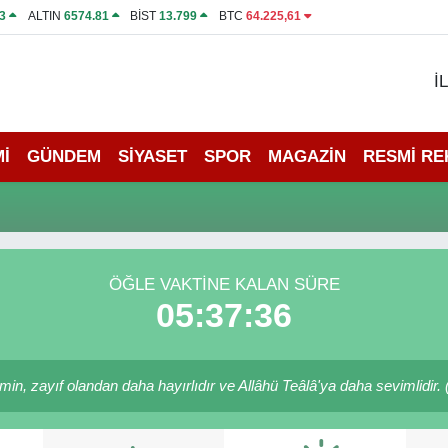
3
ALTIN
6574.81
BİST
13.799
BTC
64.225,61
İ
İ
GÜNDEM
SİYASET
SPOR
MAGAZİN
RESMİ R
ÖĞLE VAKTINE KALAN SÜRE
05:37:36
in, zayıf olandan daha hayırlıdır ve Allâhü Teâlâ'ya daha sevimlidir. (