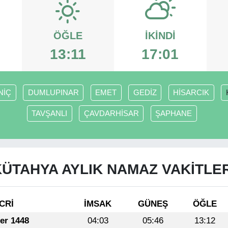
ÖĞLE
İKINDI
13:11
17:01
NİÇ
DUMLUPINAR
EMET
GEDİZ
HİSARCIK
TAVŞANLI
ÇAVDARHİSAR
ŞAPHANE
KÜTAHYA AYLIK NAMAZ VAKITLER
CRİ
İMSAK
GÜNEŞ
ÖĞLE
fer 1448
04:03
05:46
13:12