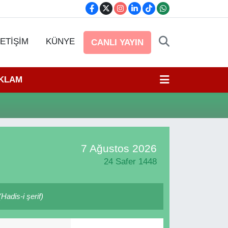
LETİŞİM
KÜNYE
CANLI YAYIN
EKLAM
7 Ağustos 2026
24 Safer 1448
Hadis-i şerif)