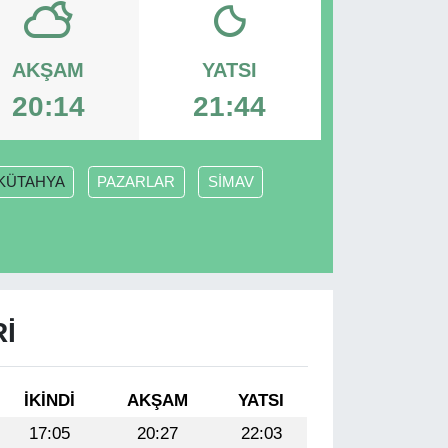
AKŞAM
YATSI
20:14
21:44
KÜTAHYA
PAZARLAR
SİMAV
I
İKINDI
AKŞAM
YATSI
17:05
20:27
22:03