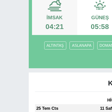
RESMİ REKLAM
İMSAK
GÜNEŞ
04:21
05:58
ALTINTAŞ
ASLANAPA
DOMA
Hİ
25 Tem Cts
11 Sa