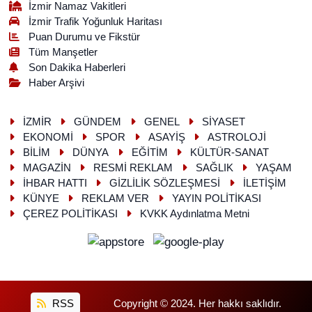
İzmir Namaz Vakitleri
İzmir Trafik Yoğunluk Haritası
Puan Durumu ve Fikstür
Tüm Manşetler
Son Dakika Haberleri
Haber Arşivi
İZMİR
GÜNDEM
GENEL
SİYASET
EKONOMİ
SPOR
ASAYİŞ
ASTROLOJİ
BİLİM
DÜNYA
EĞİTİM
KÜLTÜR-SANAT
MAGAZİN
RESMİ REKLAM
SAĞLIK
YAŞAM
İHBAR HATTI
GİZLİLİK SÖZLEŞMESİ
İLETİŞİM
KÜNYE
REKLAM VER
YAYIN POLİTİKASI
ÇEREZ POLİTİKASI
KVKK Aydınlatma Metni
RSS
Copyright © 2024. Her hakkı saklıdır.