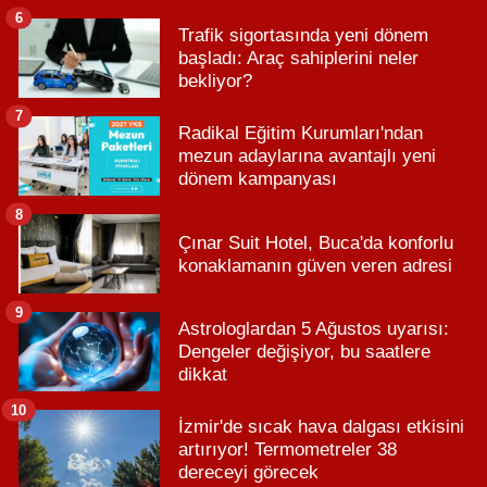
6
Trafik sigortasında yeni dönem
başladı: Araç sahiplerini neler
bekliyor?
7
Radikal Eğitim Kurumları'ndan
mezun adaylarına avantajlı yeni
dönem kampanyası
8
Çınar Suit Hotel, Buca'da konforlu
konaklamanın güven veren adresi
9
Astrologlardan 5 Ağustos uyarısı:
Dengeler değişiyor, bu saatlere
dikkat
10
İzmir'de sıcak hava dalgası etkisini
artırıyor! Termometreler 38
dereceyi görecek