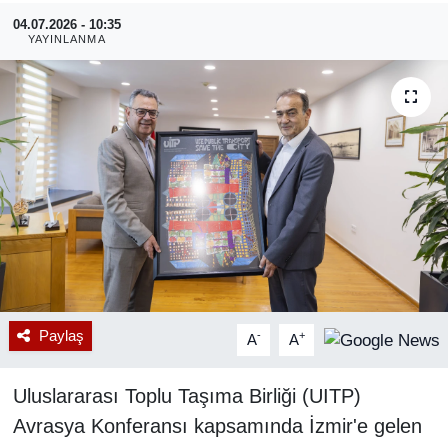
04.07.2026 - 10:35
RESMİ REKLAM
YAYINLANMA
Paylaş
-
+
A
A
Uluslararası Toplu Taşıma Birliği (UITP)
Avrasya Konferansı kapsamında İzmir'e gelen