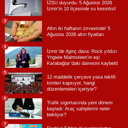
İZSU duyurdu: 5 Ağustos 2026
İzmir'in 10 ilçesinde su kesintisi!
3
Altın iki haftanın zirvesinde! 5
Ağustos 2026 altın fiyatları
4
İzmir’de ilginç dava: Rock yıldızı
Yngwie Malmsteen’in eşi
Karabağlar’daki dairesini kaybetti
5
12 maddelik çerçeve yasa teklifi
kimleri kapsıyor, hangi
düzenlemeleri içeriyor?
6
Trafik sigortasında yeni dönem
başladı: Araç sahiplerini neler
bekliyor?
7