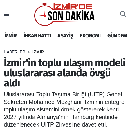
İZMİR
İzmir Nöbetçi Eczaneler
İZMİR
İHBAR HATTI
ASAYİŞ
EKONOMİ
GÜNDEM
İHBAR HATTI
İzmir Hava Durumu
DEPREM
İzmir Namaz Vakitleri
HABERLER
İZMİR
İzmir'in toplu ulaşım modeli
GENEL
İzmir Trafik Yoğunluk Haritası
uluslararası alanda övgü
aldı
EKONOMİ
Puan Durumu ve Fikstür
Uluslararası Toplu Taşıma Birliği (UITP) Genel
SİYASET
Tüm Manşetler
Sekreteri Mohamed Mezghani, İzmir'in entegre
toplu ulaşım sistemini örnek göstererek kenti
SPOR
Son Dakika Haberleri
2027 yılında Almanya'nın Hamburg kentinde
düzenlenecek UITP Zirvesi'ne davet etti.
ASAYİŞ
Haber Arşivi