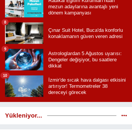
Radikal Eğitim Kurumları'ndan
mezun adaylarına avantajlı yeni
dönem kampanyası
8
Çınar Suit Hotel, Buca'da konforlu
konaklamanın güven veren adresi
9
Astrologlardan 5 Ağustos uyarısı:
Dengeler değişiyor, bu saatlere
dikkat
10
İzmir'de sıcak hava dalgası etkisini
artırıyor! Termometreler 38
dereceyi görecek
Yükleniyor...