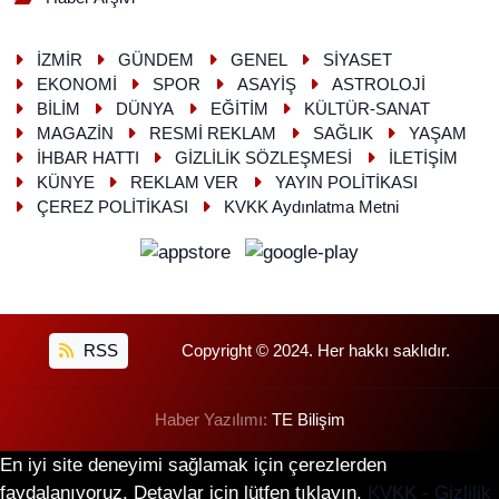
İZMİR
GÜNDEM
GENEL
SİYASET
EKONOMİ
SPOR
ASAYİŞ
ASTROLOJİ
BİLİM
DÜNYA
EĞİTİM
KÜLTÜR-SANAT
MAGAZİN
RESMİ REKLAM
SAĞLIK
YAŞAM
İHBAR HATTI
GİZLİLİK SÖZLEŞMESİ
İLETİŞİM
KÜNYE
REKLAM VER
YAYIN POLİTİKASI
ÇEREZ POLİTİKASI
KVKK Aydınlatma Metni
RSS
Copyright © 2024. Her hakkı saklıdır.
Haber Yazılımı:
TE Bilişim
En iyi site deneyimi sağlamak için çerezlerden
faydalanıyoruz. Detaylar için lütfen tıklayın.
KVKK - Gizlilik