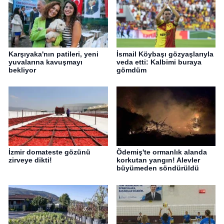
Karşıyaka'nın patileri, yeni
İsmail Köybaşı gözyaşlarıyla
yuvalarına kavuşmayı
veda etti: Kalbimi buraya
bekliyor
gömdüm
İzmir domateste gözünü
Ödemiş'te ormanlık alanda
zirveye dikti!
korkutan yangın! Alevler
büyümeden söndürüldü