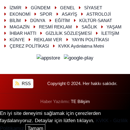
İZMİR
GÜNDEM
GENEL
SİYASET
EKONOMİ
SPOR
ASAYİŞ
ASTROLOJİ
BİLİM
DÜNYA
EĞİTİM
KÜLTÜR-SANAT
MAGAZİN
RESMİ REKLAM
SAĞLIK
YAŞAM
İHBAR HATTI
GİZLİLİK SÖZLEŞMESİ
İLETİŞİM
KÜNYE
REKLAM VER
YAYIN POLİTİKASI
ÇEREZ POLİTİKASI
KVKK Aydınlatma Metni
RSS
Copyright © 2024. Her hakkı saklıdır.
Haber Yazılımı:
TE Bilişim
En iyi site deneyimi sağlamak için çerezlerden
faydalanıyoruz. Detaylar için lütfen tıklayın.
KVKK - Gizlilik
Politikamız
Tamam