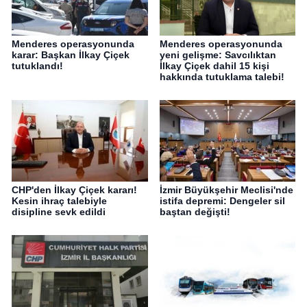
Menderes operasyonunda
Menderes operasyonunda
karar: Başkan İlkay Çiçek
yeni gelişme: Savcılıktan
tutuklandı!
İlkay Çiçek dahil 15 kişi
hakkında tutuklama talebi!
CHP'den İlkay Çiçek kararı!
İzmir Büyükşehir Meclisi'nde
Kesin ihraç talebiyle
istifa depremi: Dengeler sil
disipline sevk edildi
baştan değişti!