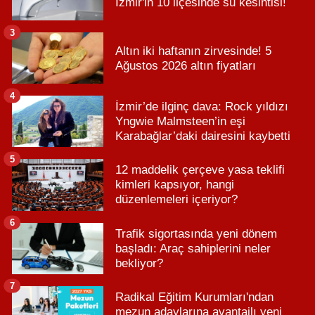
İzmir'in 10 ilçesinde su kesintisi!
3
Altın iki haftanın zirvesinde! 5
Ağustos 2026 altın fiyatları
4
İzmir’de ilginç dava: Rock yıldızı
Yngwie Malmsteen’in eşi
Karabağlar’daki dairesini kaybetti
5
12 maddelik çerçeve yasa teklifi
kimleri kapsıyor, hangi
düzenlemeleri içeriyor?
6
Trafik sigortasında yeni dönem
başladı: Araç sahiplerini neler
bekliyor?
7
Radikal Eğitim Kurumları'ndan
mezun adaylarına avantajlı yeni