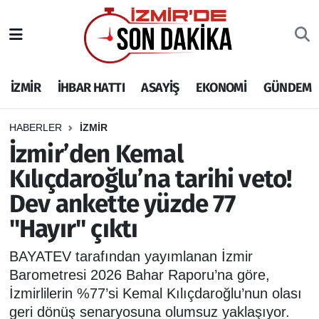
İZMİR
İzmir Nöbetçi Eczaneler
İZMİR
İHBAR HATTI
ASAYİŞ
EKONOMİ
GÜNDEM
İHBAR HATTI
İzmir Hava Durumu
DEPREM
İzmir Namaz Vakitleri
HABERLER
İZMİR
İzmir’den Kemal
GENEL
İzmir Trafik Yoğunluk Haritası
Kılıçdaroğlu’na tarihi veto!
Dev ankette yüzde 77
EKONOMİ
Puan Durumu ve Fikstür
"Hayır" çıktı
SİYASET
Tüm Manşetler
BAYATEV tarafından yayımlanan İzmir
SPOR
Son Dakika Haberleri
Barometresi 2026 Bahar Raporu’na göre,
İzmirlilerin %77’si Kemal Kılıçdaroğlu’nun olası
ASAYİŞ
Haber Arşivi
geri dönüş senaryosuna olumsuz yaklaşıyor.