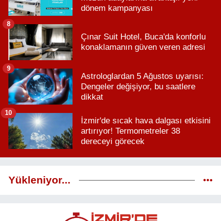
dönem kampanyası
8
Çınar Suit Hotel, Buca'da konforlu
konaklamanın güven veren adresi
9
Astrologlardan 5 Ağustos uyarısı:
Dengeler değişiyor, bu saatlere
dikkat
10
İzmir'de sıcak hava dalgası etkisini
artırıyor! Termometreler 38
dereceyi görecek
Yükleniyor...