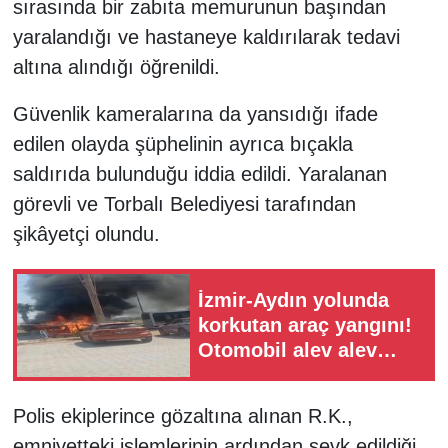
sırasında bir zabıta memurunun başından
yaralandığı ve hastaneye kaldırılarak tedavi
altına alındığı öğrenildi.
Güvenlik kameralarına da yansıdığı ifade
edilen olayda şüphelinin ayrıca bıçakla
saldırıda bulunduğu iddia edildi. Yaralanan
görevli ve Torbalı Belediyesi tarafından
şikâyetçi olundu.
İzmir-Aydın yolunda
korkutan araç yangını!
Otomobil alev alev
yandı
Polis ekiplerince gözaltına alınan R.K.,
emniyetteki işlemlerinin ardından sevk edildiği