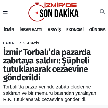
İZMİR
İzmir Nöbetçi Eczaneler
İZMİR
İHBAR HATTI
ASAYİŞ
EKONOMİ
GÜNDEM
İHBAR HATTI
İzmir Hava Durumu
DEPREM
İzmir Namaz Vakitleri
HABERLER
ASAYİŞ
İzmir Torbalı’da pazarda
GENEL
İzmir Trafik Yoğunluk Haritası
zabıtaya saldırı: Şüpheli
tutuklanarak cezaevine
EKONOMİ
Puan Durumu ve Fikstür
gönderildi
SİYASET
Tüm Manşetler
Torbalı’da pazar yerinde zabıta ekiplerine
SPOR
Son Dakika Haberleri
saldıran ve bir memuru başından yaralayan
R.K. tutuklanarak cezaevine gönderildi.
ASAYİŞ
Haber Arşivi