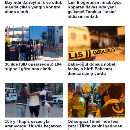
Bayındır'da zeytinlik ve otluk
İzmirli öğretmen Irmak Ayşe
alanda çıkan yangın kontrol
Koparan davasında yeni
altına alındı
gelişme! Tanıklar "tokat"
iddiasını anlattı
30 ilde IŞİD operasyonu: 104
Baba-oğul domuz nöbeti
şüpheli gözaltına alındı
faciayla bitti! Babasını
domuz sanıp vurdu
105 yıl hapis cezasıyla
Orhangazi Tüneli'nde feci
aranıyordu! Urla'da kaçarken
kaza! TIR'ın kabini yerinden