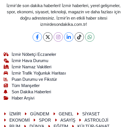
İzmir'de son dakika haberleri! İzmir haberleri, yerel gelişmeler,
spor, ekonomi, siyaset, teknoloji, magazin ve daha fazlası için
doğru adrestesiniz. İzmir'in en etkili haber sitesi
izmirdesondakika.com.tr!
İzmir Nöbetçi Eczaneler
İzmir Hava Durumu
İzmir Namaz Vakitleri
İzmir Trafik Yoğunluk Haritası
Puan Durumu ve Fikstür
Tüm Manşetler
Son Dakika Haberleri
Haber Arşivi
İZMİR
GÜNDEM
GENEL
SİYASET
EKONOMİ
SPOR
ASAYİŞ
ASTROLOJİ
BİLİM
DÜNYA
EĞİTİM
KÜLTÜR-SANAT