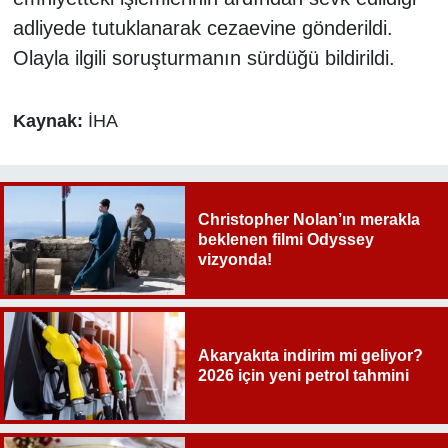
adliyede tutuklanarak cezaevine gönderildi.
Olayla ilgili soruşturmanın sürdüğü bildirildi.
Kaynak:
İHA
Christopher Nolan’ın merakla
beklenen filmi Odyssey
vizyonda!
Akaryakıta indirim mi geliyor?
2026 için yeni petrol tahmini