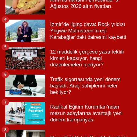
Ağustos 2026 altın fiyatları
4
İzmir’de ilginç dava: Rock yıldızı
Yngwie Malmsteen’in eşi
Karabağlar’daki dairesini kaybetti
5
12 maddelik çerçeve yasa teklifi
kimleri kapsıyor, hangi
düzenlemeleri içeriyor?
6
Trafik sigortasında yeni dönem
başladı: Araç sahiplerini neler
bekliyor?
7
Radikal Eğitim Kurumları'ndan
mezun adaylarına avantajlı yeni
dönem kampanyası
8