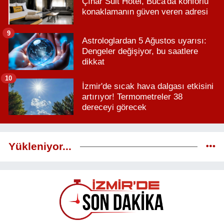
Çınar Suit Hotel, Buca'da konforlu
konaklamanın güven veren adresi
9
Astrologlardan 5 Ağustos uyarısı:
Dengeler değişiyor, bu saatlere
dikkat
10
İzmir'de sıcak hava dalgası etkisini
artırıyor! Termometreler 38
dereceyi görecek
Yükleniyor...