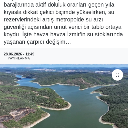
barajlarında aktif doluluk oranları geçen yıla
RESMİ REKLAM
kıyasla dikkat çekici biçimde yükselirken, su
rezervlerindeki artış metropolde su arzı
güvenliği açısından umut verici bir tablo ortaya
koydu. İşte havza havza İzmir’in su stoklarında
yaşanan çarpıcı değişim…
28.06.2026 - 11:49
YAYINLANMA