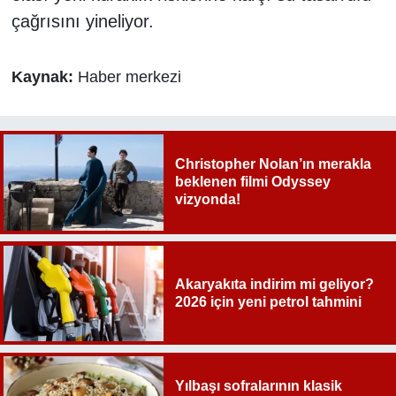
çağrısını yineliyor.
Kaynak:
Haber merkezi
Christopher Nolan’ın merakla
beklenen filmi Odyssey
vizyonda!
Akaryakıta indirim mi geliyor?
2026 için yeni petrol tahmini
Yılbaşı sofralarının klasik