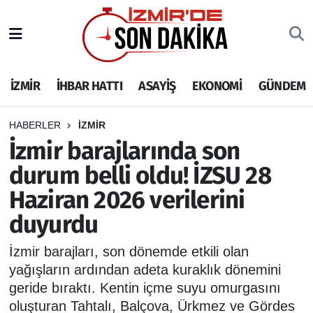
İZMİR
İzmir Nöbetçi Eczaneler
İZMİR
İHBAR HATTI
ASAYİŞ
EKONOMİ
GÜNDEM
İHBAR HATTI
İzmir Hava Durumu
DEPREM
İzmir Namaz Vakitleri
HABERLER
İZMİR
İzmir barajlarında son
GENEL
İzmir Trafik Yoğunluk Haritası
durum belli oldu! İZSU 28
Haziran 2026 verilerini
EKONOMİ
Puan Durumu ve Fikstür
duyurdu
SİYASET
Tüm Manşetler
İzmir barajları, son dönemde etkili olan
SPOR
Son Dakika Haberleri
yağışların ardından adeta kuraklık dönemini
geride bıraktı. Kentin içme suyu omurgasını
ASAYİŞ
Haber Arşivi
oluşturan Tahtalı, Balçova, Ürkmez ve Gördes