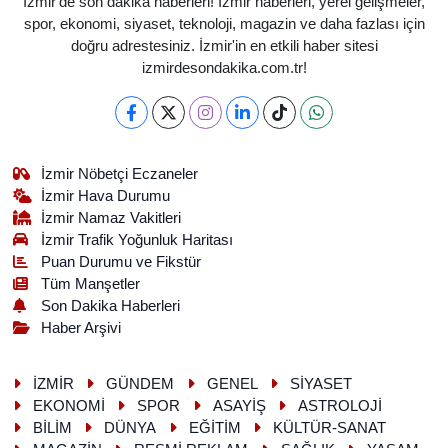
İzmir'de son dakika haberleri! İzmir haberleri, yerel gelişmeler,
spor, ekonomi, siyaset, teknoloji, magazin ve daha fazlası için
doğru adrestesiniz. İzmir'in en etkili haber sitesi
izmirdesondakika.com.tr!
İzmir Nöbetçi Eczaneler
İzmir Hava Durumu
İzmir Namaz Vakitleri
İzmir Trafik Yoğunluk Haritası
Puan Durumu ve Fikstür
Tüm Manşetler
Son Dakika Haberleri
Haber Arşivi
İZMİR
GÜNDEM
GENEL
SİYASET
EKONOMİ
SPOR
ASAYİŞ
ASTROLOJİ
BİLİM
DÜNYA
EĞİTİM
KÜLTÜR-SANAT