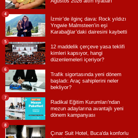
Ağustos 2026 altın fiyatları
4
İzmir’de ilginç dava: Rock yıldızı
Yngwie Malmsteen’in eşi
Karabağlar’daki dairesini kaybetti
5
12 maddelik çerçeve yasa teklifi
kimleri kapsıyor, hangi
düzenlemeleri içeriyor?
6
Trafik sigortasında yeni dönem
başladı: Araç sahiplerini neler
bekliyor?
7
Radikal Eğitim Kurumları'ndan
mezun adaylarına avantajlı yeni
dönem kampanyası
8
Çınar Suit Hotel, Buca'da konforlu