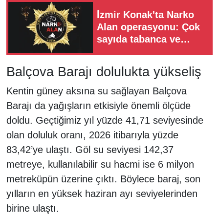
İzmir Konak'ta Narko
Alan operasyonu: Çok
sayıda tabanca ve
uyuşturucu ele
geçirildi
Balçova Barajı dolulukta yükseliş
Kentin güney aksına su sağlayan Balçova
Barajı da yağışların etkisiyle önemli ölçüde
doldu. Geçtiğimiz yıl yüzde 41,71 seviyesinde
olan doluluk oranı, 2026 itibarıyla yüzde
83,42’ye ulaştı. Göl su seviyesi 142,37
metreye, kullanılabilir su hacmi ise 6 milyon
metreküpün üzerine çıktı. Böylece baraj, son
yılların en yüksek haziran ayı seviyelerinden
birine ulaştı.